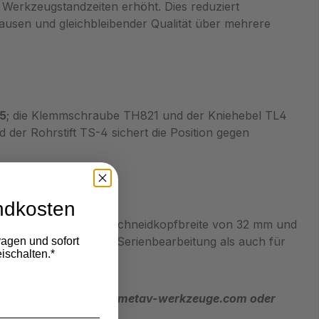
 Werkzeugstandzeiten erhöht. Dies reduziert
ausen und gleichbleibender Qualität über mehrere
5
; die Klemmschraube TH821 und der Kniehebel TL4
 der Rohrstift TS-4 sichert die Position gegen
ndkosten
nder Bearbeitung. Die Schneidkopfbreite von 32 mm und
Werkzeug sowohl für Serienbearbeitung als auch für
ragen und sofort
ischalten.*
eichbar per eMail info@metav-werkzeuge.com oder