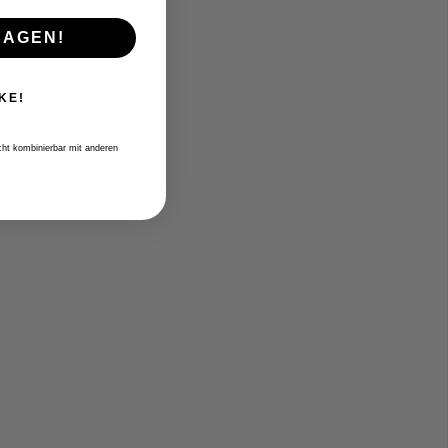
RAGEN!
KE!
icht kombinierbar mit anderen