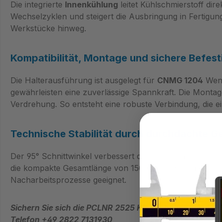
Die integrierte
Innenkühlung
leitet Kühlschmierstoff di
Wechselzyklen und steigert die Ausbringung in Fertigu
Werkstücke hinweg.
Kompatibilität, Montage und sichere Befes
Die Halterausführung ist ausgelegt für
CNMG 1204
Wend
gewährleisten eine zuverlässige Spannkraft. Die Montage 
Verdrehung. So entsteht eine robuste Verbindung, die e
Technische Stabilität durch durchdachte G
Der 95° Schnittwinkel verbessert die Spanformung und 
die kompakte Gesamtlänge von 150 mm erlauben den Ein
Nacharbeitsprozesse geeignet.
Sichern Sie sich die PCLNR 2525 Klemmhalter von Tek
Telefon +49 2822 7131930