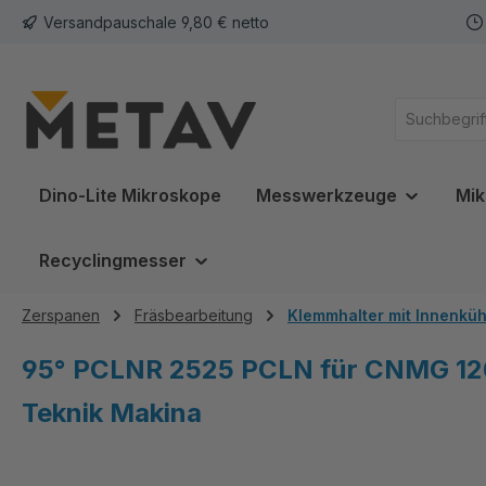
Versandpauschale 9,80 € netto
springen
Zur Hauptnavigation springen
Dino-Lite Mikroskope
Messwerkzeuge
Mik
Recyclingmesser
Zerspanen
Fräsbearbeitung
Klemmhalter mit Innenkü
95° PCLNR 2525 PCLN für CNMG 120
Teknik Makina