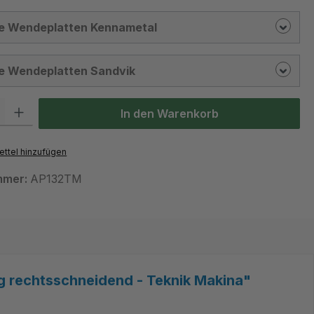
e Wendeplatten Kennametal
e Wendeplatten Sandvik
 Gib den gewünschten Wert ein oder benutze die Schaltflächen um die Anzah
In den Warenkorb
ttel hinzufügen
mmer:
AP132TM
 rechtsschneidend - Teknik Makina"