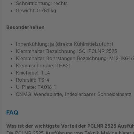
Schnitt­richtung: rechts
Gewicht: 0.781 kg
Besonderheiten
Innenkühlung: ja (direkte Kühlmittelzufuhr)
Klemmhalter Bezeichnung ISO: PCLNR 2525
Klemmhalter Bohrstangen Bezeichnung: M12-IKG1/
Klemmschraube: TH821
Kniehebel: TL4
Rohrstift: TS-4
U-Platte: TA016-1
CNMG: Wendeplatte, Indexierbarer Schneideinsatz
FAQ
Was ist der wichtigste Vorteil der PCLNR 2525 Ausfü
Die PCLNR 2525 Ausführung von Teknik Makina bietet ein