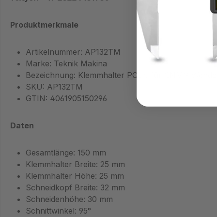
Produktmerkmale
Artikelnummer: AP132TM
Marke: Teknik Makina
Bezeichnung: Klemmhalter PCLN für CNMG Wendep
SKU: AP132TM
GTIN: 4061905150296
Daten
Gesamtlänge: 150 mm
Klemmhalter Breite: 25 mm
Klemmhalter Höhe: 25 mm
Schneidkopf Breite: 32 mm
Schneidenhöhe: 30 mm
Schnittwinkel: 95°