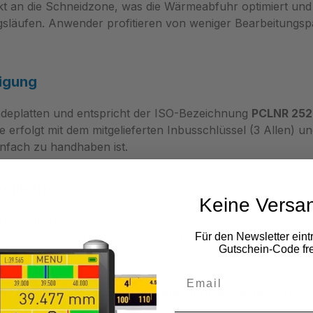
rekt an die Schneidzone, was die Wärmeabfuhr optimiert und
ngsläufen. Anwender profitieren von weniger Bearbeitungsp
tigung
eplatten und entspricht der ISO-Bezeichnung
PCLNR 252
erfolgt mit dem mitgelieferten Inbusschlüssel (3 Allen) und
infach zu handhaben ist.
eometrie
Keine Versa
unterstützt gleichmäßige Schnitttiefen bei rechtsschneide
satz in beengten Einspannverhältnissen. Dadurch ist das 
Für den Newsletter eint
Gutschein-Code fre
nik Makina für präzise Drehbearbeitung bei Metav – err