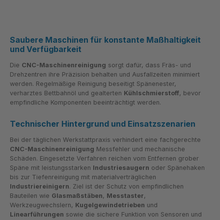
Saubere Maschinen für konstante Maßhaltigkeit
und Verfügbarkeit
Die
CNC-Maschinenreinigung
sorgt dafür, dass Fräs- und
Drehzentren ihre Präzision behalten und Ausfallzeiten minimiert
werden. Regelmäßige Reinigung beseitigt Spänenester,
verharztes Bettbahnöl und gealterten
Kühlschmierstoff
, bevor
empfindliche Komponenten beeinträchtigt werden.
Technischer Hintergrund und Einsatzszenarien
Bei der täglichen Werkstattpraxis verhindert eine fachgerechte
CNC-Maschinenreinigung
Messfehler und mechanische
Schäden. Eingesetzte Verfahren reichen vom Entfernen grober
Späne mit leistungsstarken
Industriesaugern
oder Spänehaken
bis zur Tiefenreinigung mit materialverträglichen
Industriereinigern
. Ziel ist der Schutz von empfindlichen
Bauteilen wie
Glasmaßstäben
,
Messtaster
,
Werkzeugwechslern,
Kugelgewindetrieben
und
Linearführungen
sowie die sichere Funktion von Sensoren und