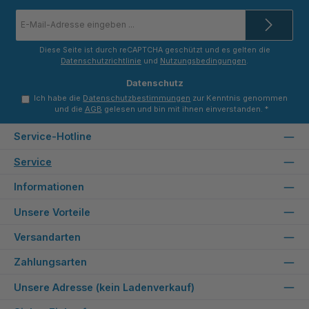
E-
Mail-
Adresse
*
Diese Seite ist durch reCAPTCHA geschützt und es gelten die
Datenschutzrichtlinie
und
Nutzungsbedingungen
.
Datenschutz
Ich habe die
Datenschutzbestimmungen
zur Kenntnis genommen
und die
AGB
gelesen und bin mit ihnen einverstanden.
*
Service-Hotline
Service
Informationen
Unsere Vorteile
Versandarten
Zahlungsarten
Unsere Adresse (kein Ladenverkauf)