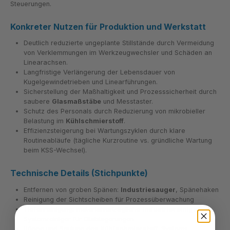
Steuerungen.
Konkreter Nutzen für Produktion und Werkstatt
Deutlich reduzierte ungeplante Stillstände durch Vermeidung
von Verklemmungen im Werkzeugwechsler und Schäden an
Linearachsen.
Langfristige Verlängerung der Lebensdauer von
Kugelgewindetrieben und Linearführungen.
Sicherstellung der Maßhaltigkeit und Prozesssicherheit durch
saubere
Glasmaßstäbe
und Messtaster.
Schutz des Personals durch Reduzierung von mikrobieller
Belastung im
Kühlschmierstoff
.
Effizienzsteigerung bei Wartungszyklen durch klare
Routineabläufe (tägliche Kurzroutine vs. gründliche Wartung
beim KSS-Wechsel).
Technische Details (Stichpunkte)
Entfernen von groben Spänen:
Industriesauger
, Spänehaken
Reinigung der Sichtscheiben für Prozessüberwachung
Tiefenreinigung: materialverträgliche
Industriereiniger
,
Systemreiniger für Ölablagerungen
Pflege und Spülung des
Kühlschmierstoff
-Systems