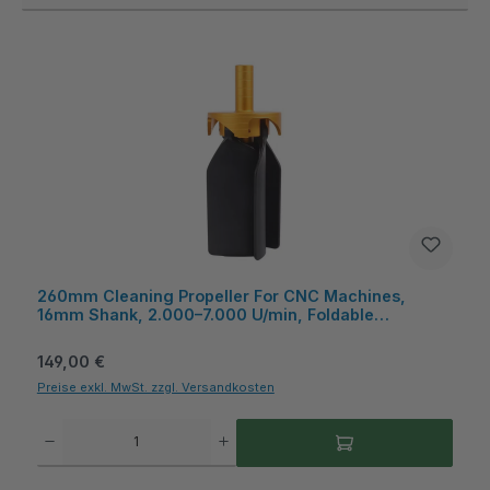
260mm Cleaning Propeller For CNC Machines,
16mm Shank, 2.000–7.000 U/min, Foldable
Fiberglass Blades - MetavCUT
Regulärer Preis:
149,00 €
Preise exkl. MwSt. zzgl. Versandkosten
Produkt Anzahl: Gib den gewünschten Wert ein oder benutze die Schaltflächen um die A