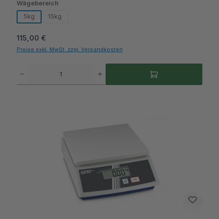
auswählen
Wägebereich
5kg
15kg
Regulärer Preis:
115,00 €
Preise exkl. MwSt. zzgl. Versandkosten
Produkt Anzahl: Gib den gewünschten Wert ein oder benutze die Schaltflächen um die A