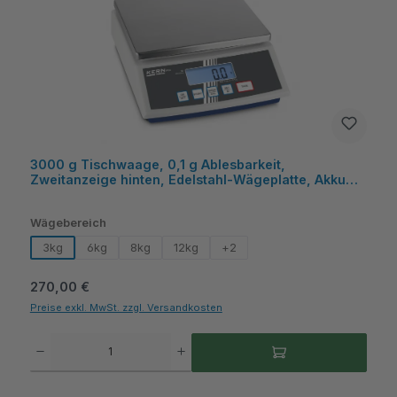
3000 g Tischwaage, 0,1 g Ablesbarkeit,
Zweitanzeige hinten, Edelstahl-Wägeplatte, Akku
optional - KERN
auswählen
Wägebereich
3kg
6kg
8kg
12kg
+
2
Regulärer Preis:
270,00 €
Preise exkl. MwSt. zzgl. Versandkosten
Produkt Anzahl: Gib den gewünschten Wert ein oder benutze die Schaltflächen um die A