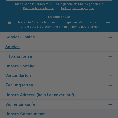
*
Diese Seite ist durch reCAPTCHA geschützt und es gelten die
Datenschutzrichtlinie
und
Nutzungsbedingungen
.
Datenschutz
Ich habe die
Datenschutzbestimmungen
zur Kenntnis genommen
und die
AGB
gelesen und bin mit ihnen einverstanden.
*
Service-Hotline
Service
Informationen
Unsere Vorteile
Versandarten
Zahlungsarten
Unsere Adresse (kein Ladenverkauf)
Sicher Einkaufen
Unsere Communities