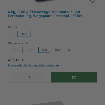
6 kg, 0,05 g Tischwaage zur Kontrolle und
Portionierung, Wägeplatte Edelstahl - KERN
auswählen
Eichfähig
Ja
Nein
(Diese Option ist zurzeit nicht verfügbar.)
auswählen
Wägebereich
3/6kg
6/15kg
6kg
12kg
+
2
(Diese Option ist zurzeit nicht verfügbar.)
(Diese Option ist zurzeit nicht verfügbar.)
Regulärer Preis:
405,00 €
Preise exkl. MwSt. zzgl. Versandkosten
Produkt Anzahl: Gib den gewünschten Wert ein oder benutze die Schaltflächen um die A