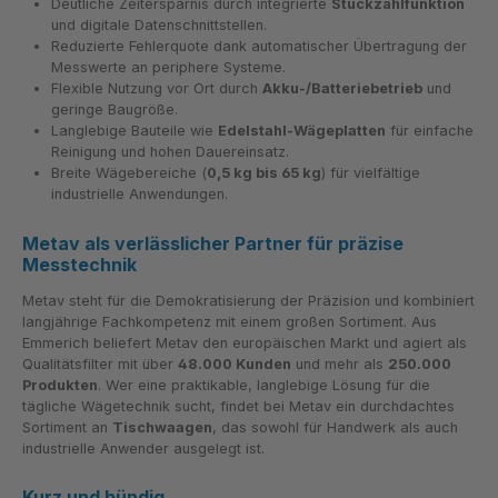
Deutliche Zeitersparnis durch integrierte
Stückzählfunktion
und digitale Datenschnittstellen.
Reduzierte Fehlerquote dank automatischer Übertragung der
Messwerte an periphere Systeme.
Flexible Nutzung vor Ort durch
Akku-/Batteriebetrieb
und
geringe Baugröße.
Langlebige Bauteile wie
Edelstahl-Wägeplatten
für einfache
Reinigung und hohen Dauereinsatz.
Breite Wägebereiche (
0,5 kg bis 65 kg
) für vielfältige
industrielle Anwendungen.
Metav als verlässlicher Partner für präzise
Messtechnik
Metav steht für die Demokratisierung der Präzision und kombiniert
langjährige Fachkompetenz mit einem großen Sortiment. Aus
Emmerich beliefert Metav den europäischen Markt und agiert als
Qualitätsfilter mit über
48.000 Kunden
und mehr als
250.000
Produkten
. Wer eine praktikable, langlebige Lösung für die
tägliche Wägetechnik sucht, findet bei Metav ein durchdachtes
Sortiment an
Tischwaagen
, das sowohl für Handwerk als auch
industrielle Anwender ausgelegt ist.
Kurz und bündig