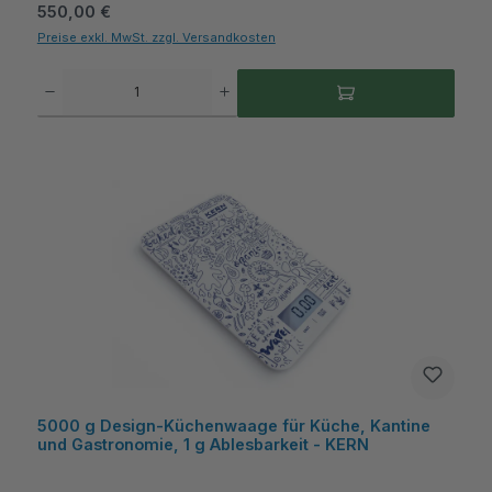
Regulärer Preis:
550,00 €
Preise exkl. MwSt. zzgl. Versandkosten
Produkt Anzahl: Gib den gewünschten Wert ein oder benutze die Schaltflächen um die A
5000 g Design-Küchenwaage für Küche, Kantine
und Gastronomie, 1 g Ablesbarkeit - KERN