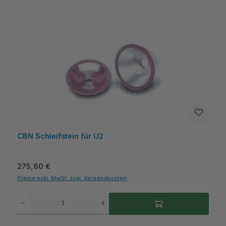
CBN Schleifstein für U2
Regulärer Preis:
275,80 €
Preise exkl. MwSt. zzgl. Versandkosten
Produkt Anzahl: Gib den gewünschten Wert ein oder benutze die Schaltflächen um die A