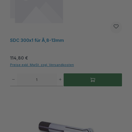
SDC 300x1 für Ã¸8-13mm
Regulärer Preis:
114,80 €
Preise exkl. MwSt. zzgl. Versandkosten
Produkt Anzahl: Gib den gewünschten Wert ein oder benutze die Schaltflächen um die A