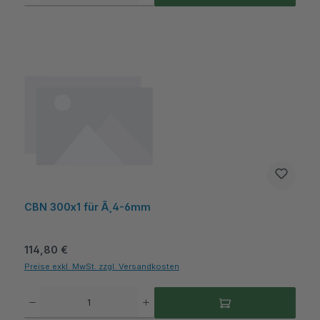
CBN 300x1 für Ã¸4-6mm
Regulärer Preis:
114,80 €
Preise exkl. MwSt. zzgl. Versandkosten
Produkt Anzahl: Gib den gewünschten Wert ein oder benutze die Schaltflächen um die A