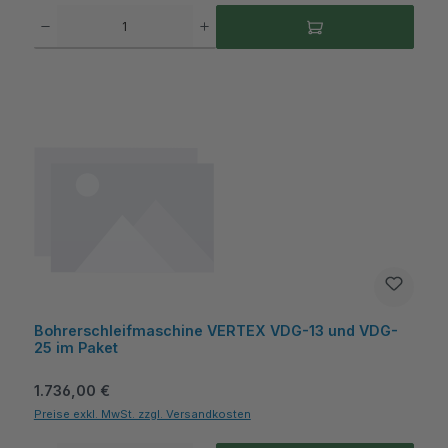
Produkt Anzahl: Gib den gewünschten Wert ein oder benutze die Schaltflächen um die A
Bohrerschleifmaschine VERTEX VDG-13 und VDG-
25 im Paket
Regulärer Preis:
1.736,00 €
Preise exkl. MwSt. zzgl. Versandkosten