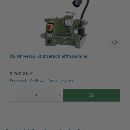
U2 Universal-Bohrerschleifmaschine
Regulärer Preis:
2.760,80 €
Preise exkl. MwSt. zzgl. Versandkosten
Produkt Anzahl: Gib den gewünschten Wert ein oder benutze die Schaltflächen um die A