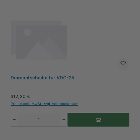
Diamantscheibe für VDG-25
Regulärer Preis:
312,20 €
Preise exkl. MwSt. zzgl. Versandkosten
Produkt Anzahl: Gib den gewünschten Wert ein oder benutze die Schaltflächen um die A