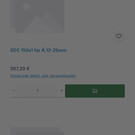
SDC 150x1 für Ã¸12-25mm
Regulärer Preis:
207,20 €
Preise exkl. MwSt. zzgl. Versandkosten
Produkt Anzahl: Gib den gewünschten Wert ein oder benutze die Schaltflächen um die A