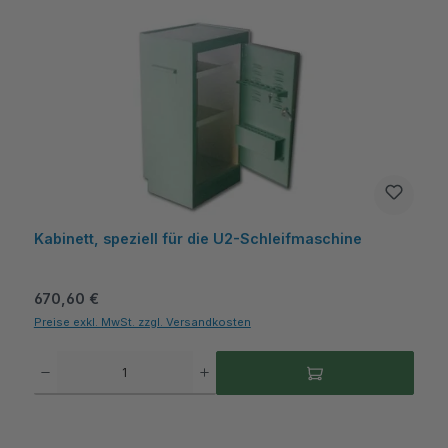
Kabinett, speziell für die U2-Schleifmaschine
Regulärer Preis:
670,60 €
Preise exkl. MwSt. zzgl. Versandkosten
Produkt Anzahl: Gib den gewünschten Wert ein oder benutze die Schaltflächen um die A