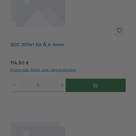
SDC 300x1 für Ã¸4-6mm
Regulärer Preis:
114,80 €
Preise exkl. MwSt. zzgl. Versandkosten
Produkt Anzahl: Gib den gewünschten Wert ein oder benutze die Schaltflächen um die A