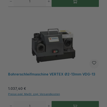
Bohrerschleifmaschine VERTEX Ø2-13mm VDG-13
Regulärer Preis:
1.037,40 €
Preise exkl. MwSt. zzgl. Versandkosten
Produkt Anzahl: Gib den gewünschten Wert ein oder benutze die Schaltflächen um die A