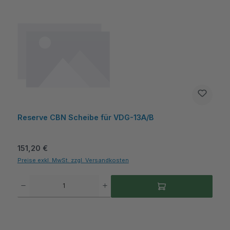
Reserve CBN Scheibe für VDG-13A/B
Regulärer Preis:
151,20 €
Preise exkl. MwSt. zzgl. Versandkosten
Produkt Anzahl: Gib den gewünschten Wert ein oder benutze die Schaltflächen um die A