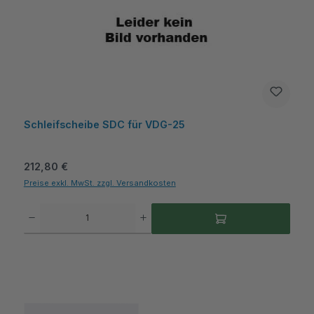
Schleifscheibe SDC für VDG-25
Regulärer Preis:
212,80 €
Preise exkl. MwSt. zzgl. Versandkosten
Produkt Anzahl: Gib den gewünschten Wert ein oder benutze die Schaltflächen um die A