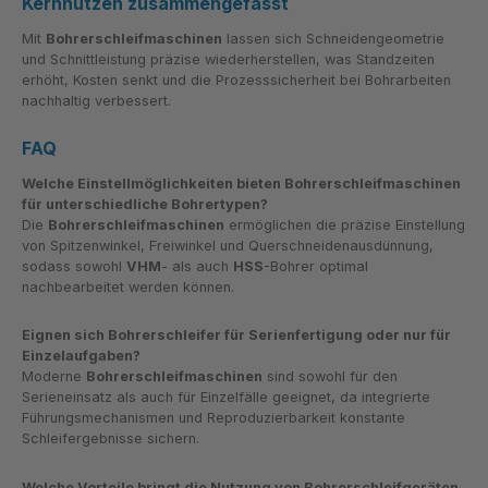
Kernnutzen zusammengefasst
Mit
Bohrerschleifmaschinen
lassen sich Schneidengeometrie
und Schnittleistung präzise wiederherstellen, was Standzeiten
erhöht, Kosten senkt und die Prozesssicherheit bei Bohrarbeiten
nachhaltig verbessert.
FAQ
Welche Einstellmöglichkeiten bieten Bohrerschleifmaschinen
für unterschiedliche Bohrertypen?
Die
Bohrerschleifmaschinen
ermöglichen die präzise Einstellung
von Spitzenwinkel, Freiwinkel und Querschneidenausdünnung,
sodass sowohl
VHM
- als auch
HSS
-Bohrer optimal
nachbearbeitet werden können.
Eignen sich Bohrerschleifer für Serienfertigung oder nur für
Einzelaufgaben?
Moderne
Bohrerschleifmaschinen
sind sowohl für den
Serieneinsatz als auch für Einzelfälle geeignet, da integrierte
Führungsmechanismen und Reproduzierbarkeit konstante
Schleifergebnisse sichern.
Welche Vorteile bringt die Nutzung von Bohrerschleifgeräten