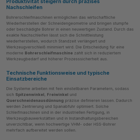
Produktivität steigern durch präzises
Nachschleifen
Bohrerschleifmaschinen ermöglichen das wirtschaftliche
Wiederherstellen der Schneidengeometrie und bringen stumpfe
oder beschädigte Bohrer in einen neuwertigen Zustand. Durch das
exakte Nachschleifen lässt sich die Schnittleistung
wiederherstellen, wodurch Standzeit verlängert und
Werkzeugverschleiß minimiert wird. Die Entscheidung für eine
moderne
Bohrerschleifmaschine
zahlt sich in reduziertem
Werkzeugbedarf und höherer Prozesssicherheit aus.
Technische Funktionsweise und typische
Einsatzbereiche
Die Systeme arbeiten mit fein einstellbaren Parametern, sodass
sich
Spitzenwinkel
,
Freiwinkel
und
Querschneidenausdünnung
präzise definieren lassen. Dadurch
werden Zentrierung und Spanabfuhr optimiert. Solche
Schleifmaschinen sind in der industriellen Fertigung, in
Werkzeugbauwerkstätten und in Instandhaltungsbereichen
unverzichtbar, wenn hochwertige VHM- oder HSS-Bohrer
mehrfach aufbereitet werden sollen.