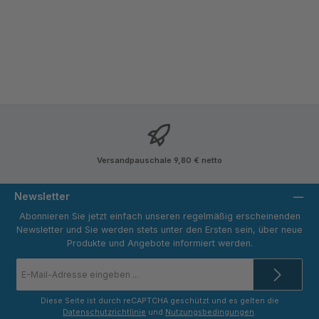
Versandpauschale 9,80 € netto
Newsletter
Abonnieren Sie jetzt einfach unseren regelmäßig erscheinenden
Newsletter und Sie werden stets unter den Ersten sein, über neue
Produkte und Angebote informiert werden.
E-
Mail-
Adresse
*
Diese Seite ist durch reCAPTCHA geschützt und es gelten die
Datenschutzrichtlinie
und
Nutzungsbedingungen
.