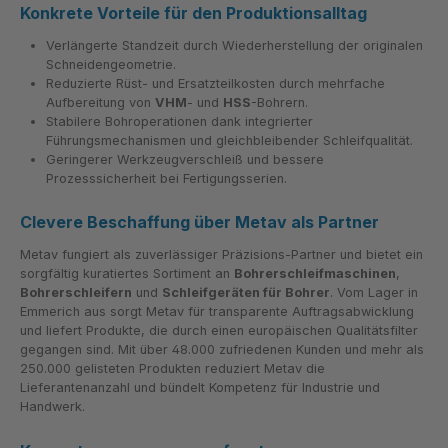
Konkrete Vorteile für den Produktionsalltag
Verlängerte Standzeit durch Wiederherstellung der originalen
Schneidengeometrie.
Reduzierte Rüst- und Ersatzteilkosten durch mehrfache
Aufbereitung von
VHM
- und
HSS
-Bohrern.
Stabilere Bohroperationen dank integrierter
Führungsmechanismen und gleichbleibender Schleifqualität.
Geringerer Werkzeugverschleiß und bessere
Prozesssicherheit bei Fertigungsserien.
Clevere Beschaffung über Metav als Partner
Metav fungiert als zuverlässiger Präzisions-Partner und bietet ein
sorgfältig kuratiertes Sortiment an
Bohrerschleifmaschinen
,
Bohrerschleifern
und
Schleifgeräten für Bohrer
. Vom Lager in
Emmerich aus sorgt Metav für transparente Auftragsabwicklung
und liefert Produkte, die durch einen europäischen Qualitätsfilter
gegangen sind. Mit über 48.000 zufriedenen Kunden und mehr als
250.000 gelisteten Produkten reduziert Metav die
Lieferantenanzahl und bündelt Kompetenz für Industrie und
Handwerk.