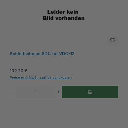
Schleifscheibe SDC für VDG-13
Regulärer Preis:
109,20 €
Preise exkl. MwSt. zzgl. Versandkosten
Produkt Anzahl: Gib den gewünschten Wert ein oder benutze die Schaltflächen um die A