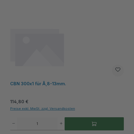
CBN 300x1 für Ã¸8-13mm.
Regulärer Preis:
114,80 €
Preise exkl. MwSt. zzgl. Versandkosten
Produkt Anzahl: Gib den gewünschten Wert ein oder benutze die Schaltflächen um die A