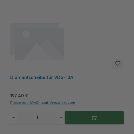
Diamantscheibe für VDG-13A
Regulärer Preis:
197,40 €
Preise exkl. MwSt. zzgl. Versandkosten
Produkt Anzahl: Gib den gewünschten Wert ein oder benutze die Schaltflächen um die A