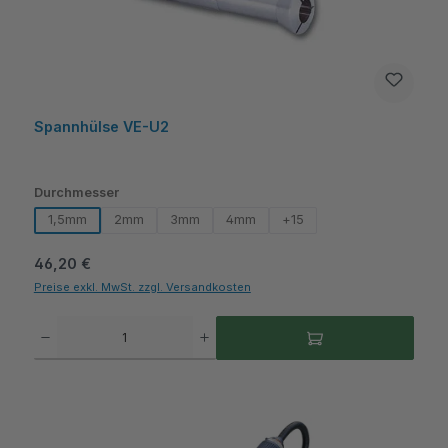
Spannhülse VE-U2
auswählen
Durchmesser
1,5mm
2mm
3mm
4mm
+
15
Regulärer Preis:
46,20 €
Preise exkl. MwSt. zzgl. Versandkosten
Produkt Anzahl: Gib den gewünschten Wert ein oder benutze die Schaltflächen um die A