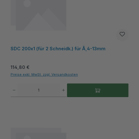
SDC 200x1 (für 2 Schneidk.) für Ã¸4-13mm
Regulärer Preis:
114,80 €
Preise exkl. MwSt. zzgl. Versandkosten
Produkt Anzahl: Gib den gewünschten Wert ein oder benutze die Schaltflächen um die A