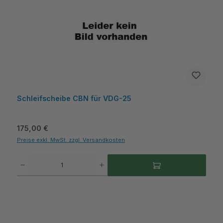
Schleifscheibe CBN für VDG-25
Regulärer Preis:
175,00 €
Preise exkl. MwSt. zzgl. Versandkosten
Produkt Anzahl: Gib den gewünschten Wert ein oder benutze die Schaltflächen um die A