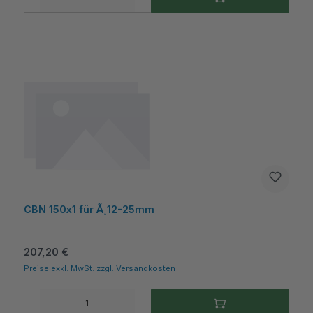
CBN 150x1 für Ã¸12-25mm
Regulärer Preis:
207,20 €
Preise exkl. MwSt. zzgl. Versandkosten
Produkt Anzahl: Gib den gewünschten Wert ein oder benutze die Schaltflächen um die A