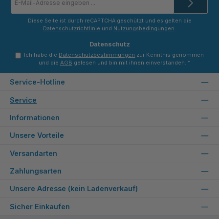
Mail-
Adresse
*
Diese Seite ist durch reCAPTCHA geschützt und es gelten die
Datenschutzrichtlinie
und
Nutzungsbedingungen
.
Datenschutz
Ich habe die
Datenschutzbestimmungen
zur Kenntnis genommen
und die
AGB
gelesen und bin mit ihnen einverstanden.
*
Service-Hotline
Service
Informationen
Unsere Vorteile
Versandarten
Zahlungsarten
Unsere Adresse (kein Ladenverkauf)
Sicher Einkaufen