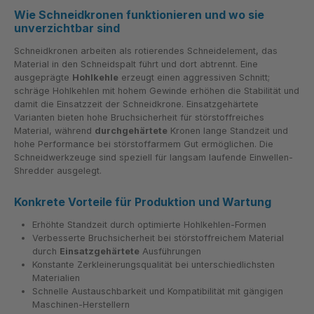
Wie Schneidkronen funktionieren und wo sie
unverzichtbar sind
Schneidkronen arbeiten als rotierendes Schneidelement, das
Material in den Schneidspalt führt und dort abtrennt. Eine
ausgeprägte
Hohlkehle
erzeugt einen aggressiven Schnitt;
schräge Hohlkehlen mit hohem Gewinde erhöhen die Stabilität und
damit die Einsatzzeit der Schneidkrone. Einsatzgehärtete
Varianten bieten hohe Bruchsicherheit für störstoffreiches
Material, während
durchgehärtete
Kronen lange Standzeit und
hohe Performance bei störstoffarmem Gut ermöglichen. Die
Schneidwerkzeuge sind speziell für langsam laufende Einwellen-
Shredder ausgelegt.
Konkrete Vorteile für Produktion und Wartung
Erhöhte Standzeit durch optimierte Hohlkehlen-Formen
Verbesserte Bruchsicherheit bei störstoffreichem Material
durch
Einsatzgehärtete
Ausführungen
Konstante Zerkleinerungsqualität bei unterschiedlichsten
Materialien
Schnelle Austauschbarkeit und Kompatibilität mit gängigen
Maschinen-Herstellern