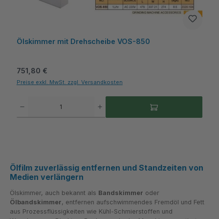
Ölskimmer mit Drehscheibe VOS-850
Regulärer Preis:
751,80 €
Preise exkl. MwSt. zzgl. Versandkosten
Produkt Anzahl: Gib den gewünschten Wert ein oder benutze die Schaltflächen um die A
Ölfilm zuverlässig entfernen und Standzeiten von
Medien verlängern
Ölskimmer, auch bekannt als
Bandskimmer
oder
Ölbandskimmer
, entfernen aufschwimmendes Fremdöl und Fett
aus Prozessflüssigkeiten wie Kühl-Schmierstoffen und