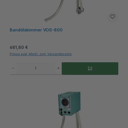
Bandölskimmer VOS-800
Regulärer Preis:
681,80 €
Preise exkl. MwSt. zzgl. Versandkosten
Produkt Anzahl: Gib den gewünschten Wert ein oder benutze die Schaltflächen um die A