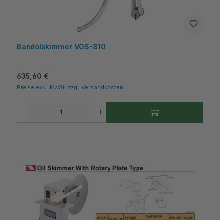
Bandölskimmer VOS-810
Regulärer Preis:
635,60 €
Preise exkl. MwSt. zzgl. Versandkosten
Produkt Anzahl: Gib den gewünschten Wert ein oder benutze die Schaltflächen um die A