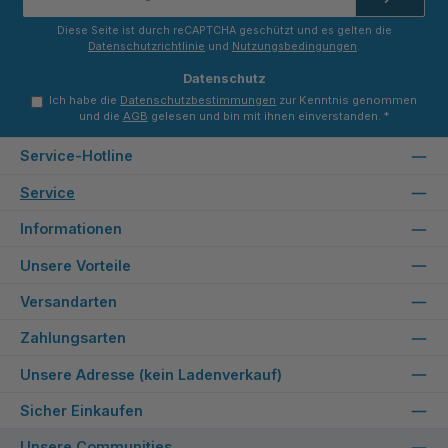
Adresse
*
Diese Seite ist durch reCAPTCHA geschützt und es gelten die
Datenschutzrichtlinie
und
Nutzungsbedingungen
.
Datenschutz
Ich habe die
Datenschutzbestimmungen
zur Kenntnis genommen
und die
AGB
gelesen und bin mit ihnen einverstanden.
*
Service-Hotline
Service
Informationen
Unsere Vorteile
Versandarten
Zahlungsarten
Unsere Adresse (kein Ladenverkauf)
Sicher Einkaufen
Unsere Communities