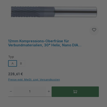
12mm Kompressions-Oberfräse für
Verbundmaterialien, 30° Helix, Nano DIA
Beschichtung, UWC, 30mm Schnittlänge - COGO
auswählen
Typ
A
B
Regulärer Preis:
228,61 €
Preise exkl. MwSt. zzgl. Versandkosten
Produkt Anzahl: Gib den gewünschten Wert ein oder benutze die Schaltflächen um die A