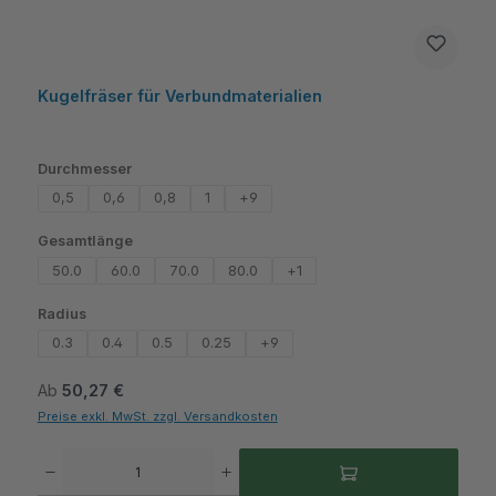
Kugelfräser für Verbundmaterialien
auswählen
Durchmesser
0,5
0,6
0,8
1
+
9
auswählen
Gesamtlänge
50.0
60.0
70.0
80.0
+
1
auswählen
Radius
0.3
0.4
0.5
0.25
+
9
Regulärer Preis:
Ab
50,27 €
Preise exkl. MwSt. zzgl. Versandkosten
Produkt Anzahl: Gib den gewünschten Wert ein oder benutze die Schaltflächen um die A