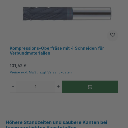
Kompressions-Oberfräse mit 4 Schneiden für
Verbundmaterialien
Regulärer Preis:
101,62 €
Preise exkl. MwSt. zzgl. Versandkosten
Produkt Anzahl: Gib den gewünschten Wert ein oder benutze die Schaltflächen um die A
Höhere Standzeiten und saubere Kanten bei
faserverstärkten Kunststoffen