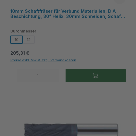
10mm Schaftfräser für Verbund Materialien, DIA
Beschichtung, 30° Helix, 30mm Schneiden, Schaft
Ø12mm - COGO
auswählen
Durchmesser
10
12
Regulärer Preis:
205,31 €
Preise exkl. MwSt. zzgl. Versandkosten
Produkt Anzahl: Gib den gewünschten Wert ein oder benutze die Schaltflächen um die A