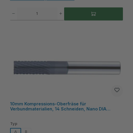
Produkt Anzahl: Gib den gewünschten Wert ein oder benutze die Schaltflächen um die A
10mm Kompressions-Oberfräse für
Verbundmaterialien, 14 Schneiden, Nano DIA
Beschichtung, UWC Schaft, 27mm Schnittlänge -
COGO
auswählen
Typ
A
B