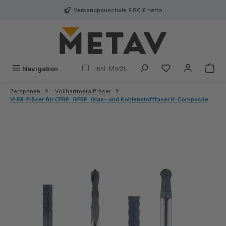
alt springen
Versandpauschale 9,80 € netto
inkl. MwSt.
Navigation
Zerspanen
Vollhartmetallfräser
VHM-Fräser für CFRP, GFRP, Glas- und Kohlenstofffaser K-Composite