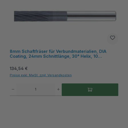
8mm Schaftfräser für Verbundmaterialien, DIA
Coating, 24mm Schnittlänge, 30° Helix, 10
Schneiden, ´+0,01~-0,025 Toleranz - COGO
Regulärer Preis:
134,54 €
Preise exkl. MwSt. zzgl. Versandkosten
Produkt Anzahl: Gib den gewünschten Wert ein oder benutze die Schaltflächen um die A