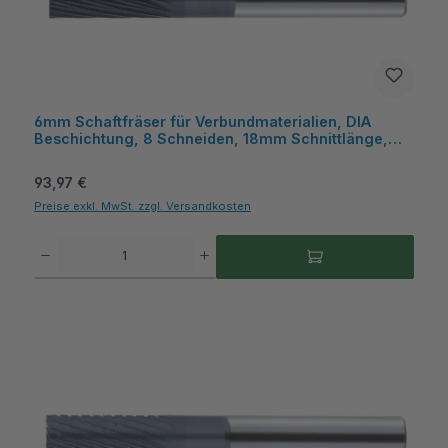
6mm Schaftfräser für Verbundmaterialien, DIA
Beschichtung, 8 Schneiden, 18mm Schnittlänge,
80mm Gesamtlänge - COGO
Regulärer Preis:
93,97 €
Preise exkl. MwSt. zzgl. Versandkosten
Produkt Anzahl: Gib den gewünschten Wert ein oder benutze die Schaltflächen um die A