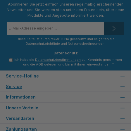
Abonnieren Sie jetzt einfach unseren regelmäßig erscheinenden
Newsletter und Sie werden stets unter den Ersten sein, über neue
Produkte und Angebote informiert werden.
E-
Mail-
Adresse
*
Diese Seite ist durch reCAPTCHA geschützt und es gelten die
Datenschutzrichtlinie
und
Nutzungsbedingungen
.
Datenschutz
Ich habe die
Datenschutzbestimmungen
zur Kenntnis genommen
und die
AGB
gelesen und bin mit ihnen einverstanden.
*
Service-Hotline
Service
Informationen
Unsere Vorteile
Versandarten
Zahlungsarten