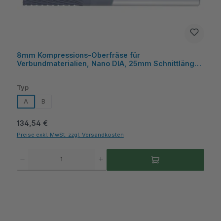
8mm Kompressions-Oberfräse für
Verbundmaterialien, Nano DIA, 25mm Schnittlänge,
12 Schneiden, 30° Helix - COGO
auswählen
Typ
A
B
Regulärer Preis:
134,54 €
Preise exkl. MwSt. zzgl. Versandkosten
Produkt Anzahl: Gib den gewünschten Wert ein oder benutze die Schaltflächen um die A