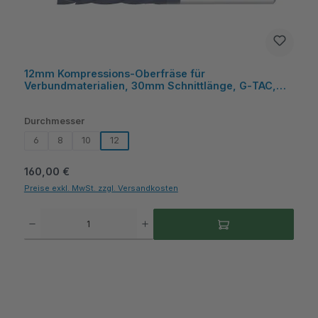
12mm Kompressions-Oberfräse für
Verbundmaterialien, 30mm Schnittlänge, G‑TAC,
UWC - COGO
auswählen
Durchmesser
6
8
10
12
Regulärer Preis:
160,00 €
Preise exkl. MwSt. zzgl. Versandkosten
Produkt Anzahl: Gib den gewünschten Wert ein oder benutze die Schaltflächen um die A