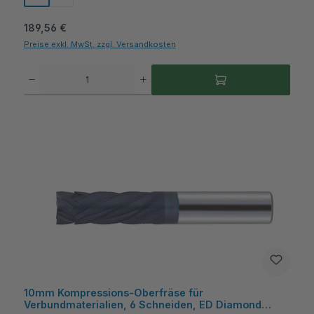
Regulärer Preis:
189,56 €
Preise exkl. MwSt. zzgl. Versandkosten
Produkt Anzahl: Gib den gewünschten Wert ein oder benutze die Schaltflächen um die A
10mm Kompressions-Oberfräse für
Verbundmaterialien, 6 Schneiden, ED Diamond