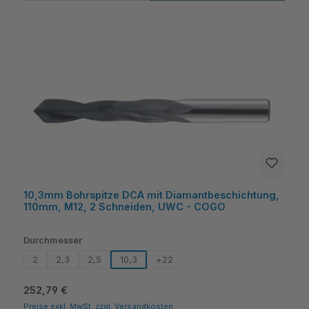
10,3mm Bohrspitze DCA mit Diamantbeschichtung,
110mm, M12, 2 Schneiden, UWC - COGO
auswählen
Durchmesser
2
2,3
2,5
10,3
+
22
Regulärer Preis:
252,79 €
Preise exkl. MwSt. zzgl. Versandkosten