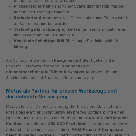
diamantbeschichtete Oberfläche.
Prozesssicherheit
dank hoher Schneidkantenstabilität bei
Kontur- und Trennoperationen.
Reduzierter Ausschuss
weil Delamination und Faseraustritt
an Kanten vermieden werden.
Vielseitige Einsatzmöglichkeiten
für Trennen, Konturieren
und Besäumen von CFK und GFK.
Konstante Schnittqualität
über lange Produktionsläufe
hinweg.
Als Synonyme werden im Kategoriestext durchgehend die
Begriffe
Hartmetallfräser K-Composite
und
diamantbeschichtete Fräser K-Composite
verwendet, um
Suchintentionen und Fachbegriffe abzudecken.
Metav als Partner für präzise Werkzeuge und
durchdachte Versorgung
Metav steht für Demokratisierung der Präzision: Als erfahrener
Präzisions-Partner bietet Metav ein breites Sortiment und einen
Qualitätsfilter direkt aus Emmerich. Mit über
48.000 zufriedenen
Kunden
und mehr als
250.000 Produkten
ist Metav die clevere
Anlaufstelle, wenn prozesssichere
VHM-Fräser K-Composite
benötigt werden. Vertrauen, Verfügbarkeit und fachliche Beratung