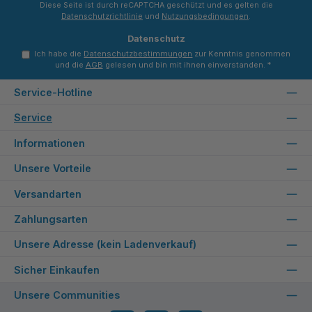
Diese Seite ist durch reCAPTCHA geschützt und es gelten die
Datenschutzrichtlinie
und
Nutzungsbedingungen
.
Datenschutz
Ich habe die
Datenschutzbestimmungen
zur Kenntnis genommen
und die
AGB
gelesen und bin mit ihnen einverstanden.
*
Service-Hotline
Service
Informationen
Unsere Vorteile
Versandarten
Zahlungsarten
Unsere Adresse (kein Ladenverkauf)
Sicher Einkaufen
Unsere Communities