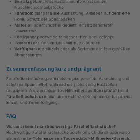
Einsatzgebiet:
Fräsmaschinen, Bohrmaschinen,
Maschinenschraubstöcke
Funktion:
planparallele Ausrichtung, Anheben auf definierte
Höhe, Schutz der Spannbacken
Material:
spannungsfrei geglüht, einsatzgehärteter
Spezialstahl
Fertigung:
paarweise feingeschliffen oder geläppt
Toleranzen:
Tausendstel-Millimeter-Bereich
Verfügbarkeit:
einzeln oder als Sortimente in fein gestuften
Abmessungen
Zusammenfassung kurz und prägnant
Parallelflachstücke gewährleisten planparallele Ausrichtung und
schützen Spannmittel, während sie gleichzeitig Rüstzeiten
reduzieren. Als spezialisiertes Hilfsmittel aus
Spezialstahl
sind
Parallelflachstücke
eine unverzichtbare Komponente für präzise
Einzel- und Serienfertigung.
FAQ
Woran erkennt man hochwertige Parallelflachstücke?
Hochwertige Parallelflachstücke zeichnen sich durch paarweise
abgestimmte
Toleranzen im Tausendstel-Millimeter-Bereich
,