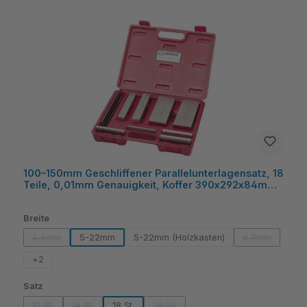
100–150mm Geschliffener Parallelunterlagensatz, 18
Teile, 0,01mm Genauigkeit, Koffer 390x292x84mm
- Vertex
auswählen
Breite
4,6mm
5-22mm
5-22mm (Holzkasten)
6,8mm
(Diese Option ist zurzeit nicht verfügbar.)
(Diese Option 
+
2
auswählen
Satz
12 St.
14 St.
18 St.
28 St.