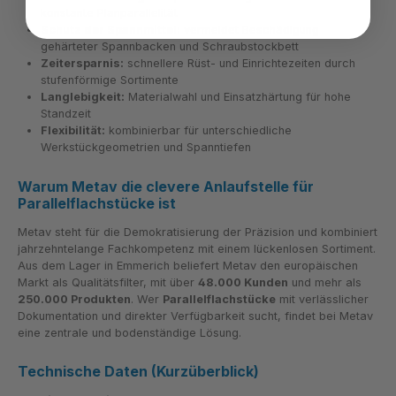
konstante Planparallelität
Schutz der Spannmittel:
vermeidet Beschädigung
gehärteter Spannbacken und Schraubstockbett
Zeitersparnis:
schnellere Rüst- und Einrichtezeiten durch
stufenförmige Sortimente
Langlebigkeit:
Materialwahl und Einsatzhärtung für hohe
Standzeit
Flexibilität:
kombinierbar für unterschiedliche
Werkstückgeometrien und Spanntiefen
Warum Metav die clevere Anlaufstelle für
Parallelflachstücke ist
Metav steht für die Demokratisierung der Präzision und kombiniert
jahrzehntelange Fachkompetenz mit einem lückenlosen Sortiment.
Aus dem Lager in Emmerich beliefert Metav den europäischen
Markt als Qualitätsfilter, mit über
48.000 Kunden
und mehr als
250.000 Produkten
. Wer
Parallelflachstücke
mit verlässlicher
Dokumentation und direkter Verfügbarkeit sucht, findet bei Metav
eine zentrale und bodenständige Lösung.
Technische Daten (Kurzüberblick)