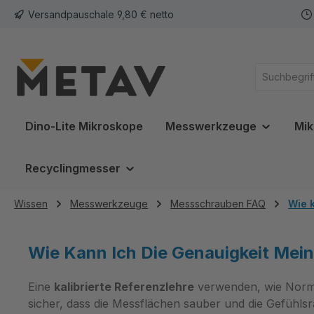
Versandpauschale 9,80 € netto
springen
Zur Hauptnavigation springen
Dino-Lite Mikroskope
Messwerkzeuge
Mik
Recyclingmesser
Wissen
Messwerkzeuge
Messschrauben FAQ
Wie 
Wie Kann Ich Die Genauigkeit Me
Eine
kalibrierte Referenzlehre
verwenden, wie Normdo
sicher, dass die Messflächen sauber und die Gefühlsr