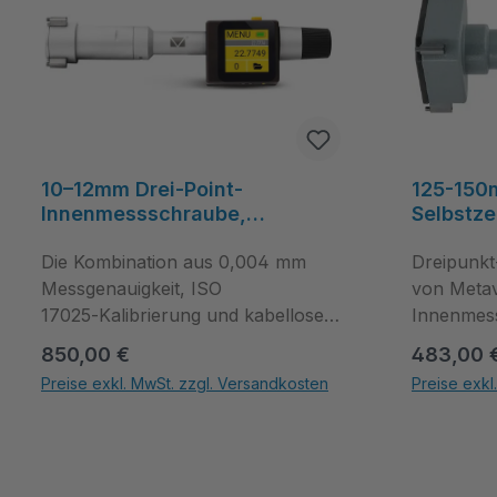
10–12mm Drei-Point-
125-15
Innenmessschraube,
Selbstze
0,001mm Auflösung, ISO
Innenme
17025 Kalibriert – Microtech
Die Kombination aus 0,004 mm
0,005mm
Dreipunk
Metrology
Industry
Messgenauigkeit, ISO
von Metav
17025‑Kalibrierung und kabelloser
Innenmess
Datenübertragung sorgt für
Innenmes
Regulärer Preis:
Regulärer
850,00 €
483,00 
verlässliche Messresultate und
Sacklochb
Preise exkl. MwSt. zzgl. Versandkosten
Preise exkl
effiziente Prüfabläufe. Bestellen
industrie
Produkt Anzahl: Gib den gewünschten Wert ein oder benutze die Schal
Produkt Anza
Sie die Drei-Punkt-
und Qualitätsk
Innenmessschraube direkt über
Innenmes
Metav Werkzeuge oder fragen Sie
Sacklochb