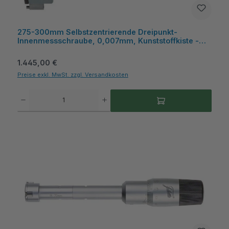
275-300mm Selbstzentrierende Dreipunkt-
Innenmessschraube, 0,007mm, Kunststoffkiste -
Metav IndustryLine
Regulärer Preis:
1.445,00 €
Preise exkl. MwSt. zzgl. Versandkosten
Produkt Anzahl: Gib den gewünschten Wert ein oder benutze die Schaltflächen um die A