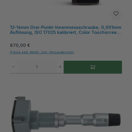
12–16mm Drei‑Punkt‑Innenmessschraube, 0,001mm
Auflösung, ISO 17025 kalibriert, Color Touchscreen,
Wireless/USB – Microtech Metrology
Regulärer Preis:
870,00 €
Preise exkl. MwSt. zzgl. Versandkosten
Produkt Anzahl: Gib den gewünschten Wert ein oder benutze die Schaltflächen um die A