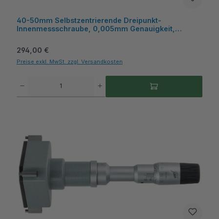
40-50mm Selbstzentrierende Dreipunkt-
Innenmessschraube, 0,005mm Genauigkeit,
Kasten, für Sacklochbohrungen - Metav
IndustryLine
Regulärer Preis:
294,00 €
Preise exkl. MwSt. zzgl. Versandkosten
Produkt Anzahl: Gib den gewünschten Wert ein oder benutze die Schaltflächen um die A