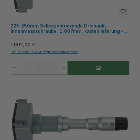
225–250mm Selbstzentrierende Dreipunkt-
Innenmessschraube, 0,007mm, kastenlieferung -
Metav IndustryLine
Regulärer Preis:
1.002,00 €
Preise exkl. MwSt. zzgl. Versandkosten
Produkt Anzahl: Gib den gewünschten Wert ein oder benutze die Schaltflächen um die A