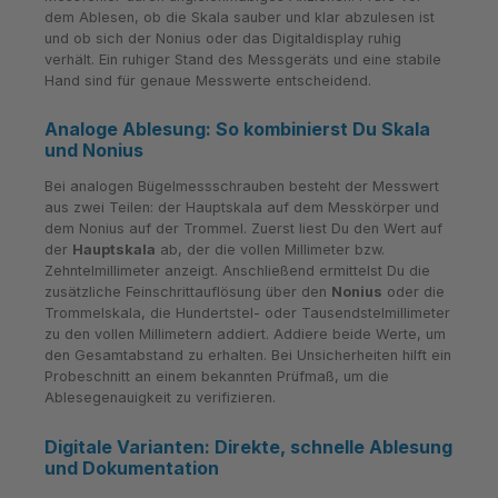
dem Ablesen, ob die Skala sauber und klar abzulesen ist
und ob sich der Nonius oder das Digitaldisplay ruhig
verhält. Ein ruhiger Stand des Messgeräts und eine stabile
Hand sind für genaue Messwerte entscheidend.
Analoge Ablesung: So kombinierst Du Skala
und Nonius
Bei analogen Bügelmessschrauben besteht der Messwert
aus zwei Teilen: der Hauptskala auf dem Messkörper und
dem Nonius auf der Trommel. Zuerst liest Du den Wert auf
der
Hauptskala
ab, der die vollen Millimeter bzw.
Zehntelmillimeter anzeigt. Anschließend ermittelst Du die
zusätzliche Feinschrittauflösung über den
Nonius
oder die
Trommelskala, die Hundertstel- oder Tausendstelmillimeter
zu den vollen Millimetern addiert. Addiere beide Werte, um
den Gesamtabstand zu erhalten. Bei Unsicherheiten hilft ein
Probeschnitt an einem bekannten Prüfmaß, um die
Ablesegenauigkeit zu verifizieren.
Digitale Varianten: Direkte, schnelle Ablesung
und Dokumentation