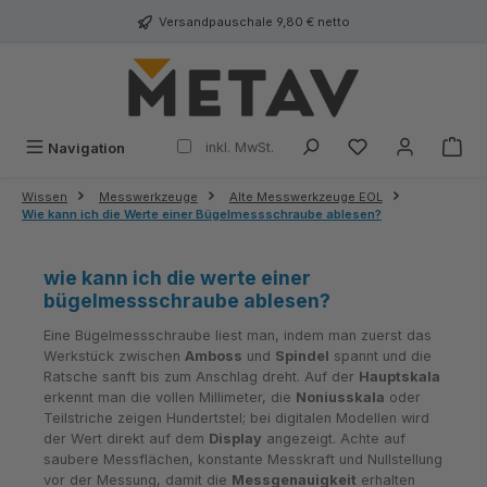
alt springen
Versandpauschale 9,80 € netto
inkl. MwSt.
Navigation
Wissen
Messwerkzeuge
Alte Messwerkzeuge EOL
Wie kann ich die Werte einer Bügelmessschraube ablesen?
wie kann ich die werte einer
bügelmessschraube ablesen?
Eine Bügelmessschraube liest man, indem man zuerst das
Werkstück zwischen
Amboss
und
Spindel
spannt und die
Ratsche sanft bis zum Anschlag dreht. Auf der
Hauptskala
erkennt man die vollen Millimeter, die
Noniusskala
oder
Teilstriche zeigen Hundertstel; bei digitalen Modellen wird
der Wert direkt auf dem
Display
angezeigt. Achte auf
saubere Messflächen, konstante Messkraft und Nullstellung
vor der Messung, damit die
Messgenauigkeit
erhalten