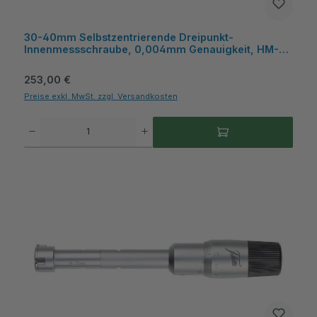
30-40mm Selbstzentrierende Dreipunkt-
Innenmessschraube, 0,004mm Genauigkeit, HM-
Messflächen, Kasten - Metav IndustryLine
Regulärer Preis:
253,00 €
Preise exkl. MwSt. zzgl. Versandkosten
Produkt Anzahl: Gib den gewünschten Wert ein oder benutze die Schaltflächen um die A