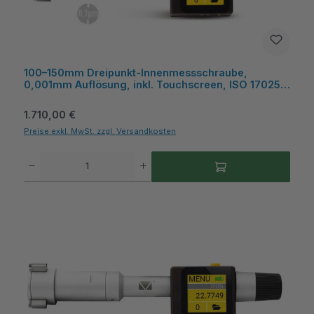
100–150mm Dreipunkt-Innenmessschraube,
0,001mm Auflösung, inkl. Touchscreen, ISO 17025
Kalibrierschein, 250mm Messtiefe - Microtech
Metrology
Regulärer Preis:
1.710,00 €
Preise exkl. MwSt. zzgl. Versandkosten
Produkt Anzahl: Gib den gewünschten Wert ein oder benutze die Schaltflächen um die A