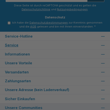
*
Diese Seite ist durch reCAPTCHA geschützt und es gelten die
Datenschutzrichtlinie
und
Nutzungsbedingungen
.
Datenschutz
Ich habe die
Datenschutzbestimmungen
zur Kenntnis genommen
und die
AGB
gelesen und bin mit ihnen einverstanden.
*
Service-Hotline
Service
Informationen
Unsere Vorteile
Versandarten
Zahlungsarten
Unsere Adresse (kein Ladenverkauf)
Sicher Einkaufen
Unsere Communities