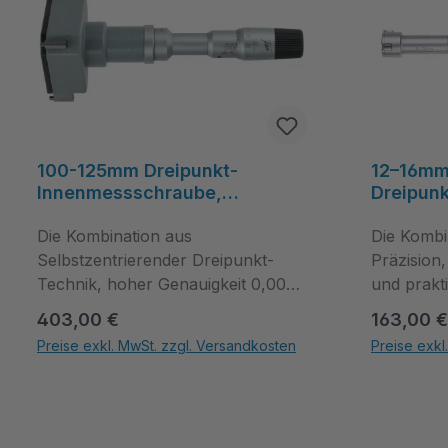
100-125mm Dreipunkt-
12–16mm
Innenmessschraube,
Dreipunk
selbstzentrierend, 0,005mm,
Innenme
Holz-Kasten - Metav
Die Kombination aus
0,004mm 
Die Kombi
IndustryLine
Kiste, id
Selbstzentrierender Dreipunkt-
Präzision
Sackloc
Technik, hoher Genauigkeit 0,005
und prakt
Industry
mm und der Lieferung im Kasten
sorgt für
Regulärer Preis:
Regulärer
403,00 €
163,00 €
sorgt für verlässliche
Innenmess
Preise exkl. MwSt. zzgl. Versandkosten
Preise exkl
Innenmessungen bei
Bohrungen
Produkt Anzahl: Gib den gewünschten Wert ein oder benutze die Schal
Produkt Anza
Serienprüfungen und
Selbstzent
Einzelfertigung. Nutzen Sie diese
Genauigke
Eigenschaften für präzise
zuverlässi