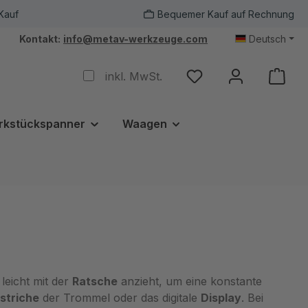
Kauf
Bequemer Kauf auf Rechnung
Kontakt:
info@metav-werkzeuge.com
Deutsch
inkl. MwSt.
rkstückspanner
Waagen
leicht mit der
Ratsche
anzieht, um eine konstante
lstriche
der Trommel oder das digitale
Display
. Bei