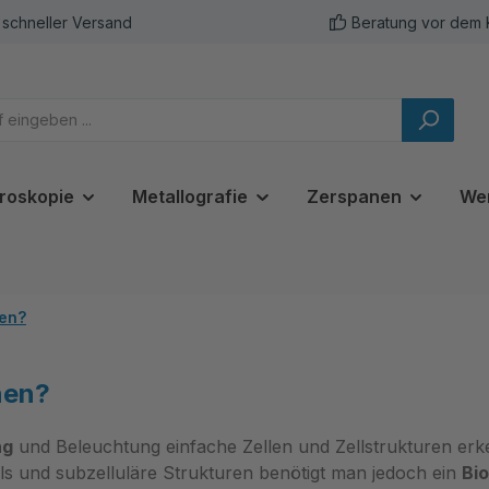
schneller Versand
Beratung vor dem 
roskopie
Metallografie
Zerspanen
We
hen?
hen?
ng
und Beleuchtung einfache Zellen und Zellstrukturen er
ls und subzelluläre Strukturen benötigt man jedoch ein
Bi