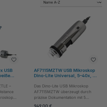
x USB
AF7115MZTW USB Mikroskop
weiße
Dino‑Lite Universal, 5–40x, 5
DOF, FLC,
MP, 8 weiße LEDs,
ZTLE –
Polarisation, AMR/EDOF,
Das Dino-Lite USB Mikroskop
ion -
Aluminium, Windows/MacOS
Distance
AF7115MZTW überzeugt durch
– Dino-Lite
kroskop
präzise Dokumentation mit 5
itige
Megapixel Auflösung und
Regulärer Preis:
949,00 €