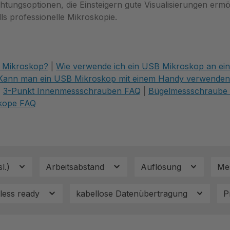
chtungsoptionen, die Einsteigern gute Visualisierungen erm
s professionelle Mikroskopie.
B Mikroskop?
|
Wie verwende ich ein USB Mikroskop an ei
Kann man ein USB Mikroskop mit einem Handy verwende
|
3-Punkt Innenmessschrauben FAQ
|
Bügelmessschraube
kope FAQ
l.)
Arbeitsabstand
Auflösung
Me
less ready
kabellose Datenübertragung
P