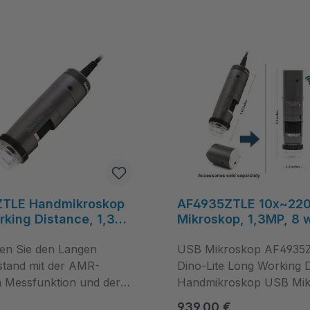
TLE Handmikroskop
AF4935ZTLE 10x~220
king Distance, 1,3
Mikroskop, 1,3MP, 8 
220x, 8 weiße LEDs,
LEDs, Polarisation, E
tion, AMR, USB,
en Sie den Langen
LWD, USB/Wireless,
USB Mikroskop AF4935
/MacOS - Dino-Lite
Kunststoff, Messfunkt
stand mit der AMR-
Dino‑Lite Long Working 
Dino-Lite
n Messfunktion und der
Handmikroskop USB Mi
 Vergrößerung für
AF4935ZTLE liefert vielse
 Preis:
Regulärer Preis:
939,00 €