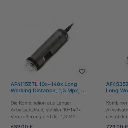
AF4115ZTL 10x~140x Long
AF4535Z
Working Distance, 1,3 Mpx, 8
Long Wor
weiße LEDs, FLC, Polarisation,
Mpx, 10–
USB, Kabellänge ~1.8m -
Die Kombination aus Langer
Polarisa
Kombinier
Dino-Lite
Windows
Arbeitsabstand, stabiler 10–140x
Arbeitsab
Vergrößerung und der 1,3 MP
gestützte
Auflösung macht das Mikroskop
flexiblen
Regulärer Preis:
Regulärer
639,00 €
729,00 €