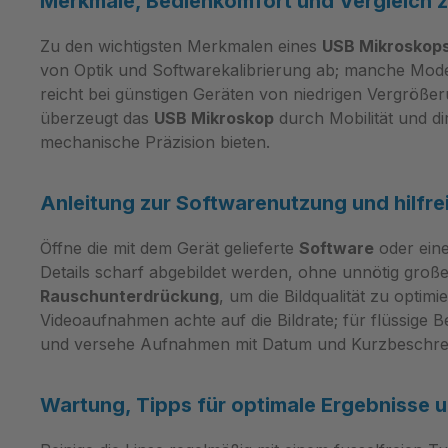
Merkmale, Bedienkomfort und Vergleich
flexible Aufbauten. Die
einfach bl
Dokumenta
Frontkappen schützen die Optik im
Beleuchtu
Zu den wichtigsten Merkmalen eines
USB Mikroskop
Einfache 
rauen Einsatz, während die
Reproduzie
von Optik und Softwarekalibrierung ab; manche Mod
kompatibl
Magnification Lock Funktion
anspruchs
reicht bei günstigen Geräten von niedrigen Vergröße
schnellen
unerwünschte Verstellungen
Kombinati
überzeugt das
USB Mikroskop
durch Mobilität und d
Hand und 
verhindert. Diese Merkmale
Tiefensch
mechanische Präzision bieten.
wen das G
machen das Handmikroskop zur
weil sie B
und typisc
verlässlichen Lösung für
dynamisch
Dino‑Lite 
Anleitung zur Softwarenutzung und hilfre
wiederkehrende Mess- und
vereinfac
Labore, W
Inspektionsaufgaben. Beleuchtung
dass mehr
Prüfstatio
Öffne die mit dem Gerät gelieferte
Software
oder ein
und Bildoptimierung für
erscheine
aber leis
Details scharf abgebildet werden, ohne unnötig gro
anspruchsvolle Oberflächen Acht
Stack‑Wor
Infrarot‑
Rauschunterdrückung
, um die Bildqualität zu optim
weiße LEDs liefern homogene
den Detail
Typische 
Videoaufnahmen achte auf die Bildrate; für flüssige
Ausleuchtung; die vorhandene
Helligkeit
Elektronik
und versehe Aufnahmen mit Datum und Kurzbeschre
Polarisation reduziert störende
Funktione
Qualitätsi
Reflexionen auf glänzenden
Auswertb
Sicherheit
Wartung, Tipps für optimale Ergebnisse 
Metall- oder
Messproto
visuelle K
Kunststoffoberflächen. Die FLC-
Einsatzbe
dokumenti