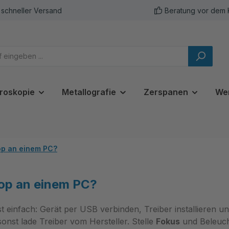
schneller Versand
Beratung vor dem 
roskopie
Metallografie
Zerspanen
We
op an einem PC?
op an einem PC?
t einfach: Gerät per USB verbinden, Treiber installieren u
nst lade Treiber vom Hersteller. Stelle
Fokus
und Beleucht