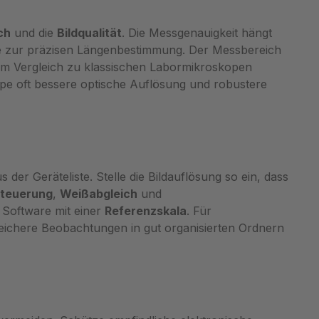
minimiert werden. Die
ch
und die
Bildqualität
. Die Messgenauigkeit hängt
s /
Vergrößerungsspanne von 10x–
e zur präzisen Längenbestimmung. Der Messbereich
zt, und
220x erlaubt sowohl
 Im Vergleich zu klassischen Labormikroskopen
ng sowie
Übersichtsaufnahmen als auch
ope oft bessere optische Auflösung und robustere
tern
detaillierte Nahaufnahmen ohne
ation
häufigen Wechsel der Optik.
mie,
Software-Integration und
Anwendung im Workflow Über die
 Gehäuse
USB-Schnittstelle verbindet sich
rät leicht
das Mikroskop direkt mit Windows
s der Geräteliste. Stelle die Bildauflösung so ein, dass
 schützen
und MacOS und liefert bei 30 fps
steuerung
,
Weißabgleich
und
llen
flüssige Live-Bilder für
e Software mit einer
Referenzskala
. Für
ification
Dokumentation und Präsentation.
eichere Beobachtungen in gut organisierten Ordnern
ählte
Optional verfügbare Wireless-
Funktionen ermöglichen flexible
t. Bei
Arbeitsplatzgestaltung.
en
Laboratorien und Werkstätten
ation mit
schätzen die Kombination aus