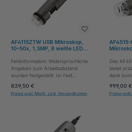
AF4115ZTW USB Mikroskop,
AF4515-
10–50x, 1,3MP, 8 weiße LEDs,
Mikrosko
Polarisation, FLC, Kalibrierbar,
8 weiße 
Standard Arbeitsabstand,
Fehlinformation: Widersprüchliche
Microto
Das AF45
Kunststoff - Dino-Lite
Arbeitsa
Angaben zum Arbeitsabstand
bietet prä
wurden festgestellt. Im Feld
dank komb
Arbeitsabstand steht "Standard",
Infrarotb
Regulärer Preis:
Regulärer
839,50 €
999,00 €
während das Attribut LWD auf true
Messfunkt
Preise exkl. MwSt. zzgl. Versandkosten
Preise exkl
gesetzt ist. Diese Diskrepanz kann
20–220x V
Produkt Anzahl: Gib den gewünschten Wert ein oder benutze die Schal
Produkt Anza
zu Missverständnissen führen und
Megapixe
die Genauigkeit der
sorgt für
Produktbeschreibung
Ergebnisse
beeinträchtigen. Bitte überprüfen
AF4515-F
Sie die Produktdaten sorgfältig, um
über Met