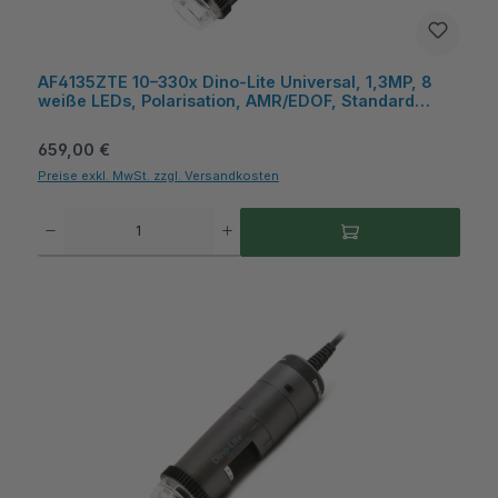
AF4135ZTE 10–330x Dino‑Lite Universal, 1,3MP, 8
weiße LEDs, Polarisation, AMR/EDOF, Standard
Arbeitsabstand, USB, Kunststoff - Dino-Lite
Regulärer Preis:
659,00 €
Preise exkl. MwSt. zzgl. Versandkosten
Produkt Anzahl: Gib den gewünschten Wert ein oder benutze die Schaltflächen um die A