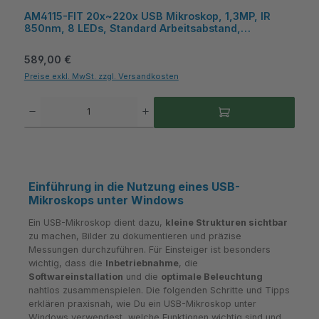
AM4115-FIT 20x~220x USB Mikroskop, 1,3MP, IR
850nm, 8 LEDs, Standard Arbeitsabstand,
Kunststoff, Microtouch, Windows/MacOS - Dino-Lite
Regulärer Preis:
589,00 €
Preise exkl. MwSt. zzgl. Versandkosten
Produkt Anzahl: Gib den gewünschten Wert ein oder benutze die Schaltflächen um die A
Einführung in die Nutzung eines USB-
Mikroskops unter Windows
Ein USB-Mikroskop dient dazu,
kleine Strukturen sichtbar
zu machen, Bilder zu dokumentieren und präzise
Messungen durchzuführen. Für Einsteiger ist besonders
wichtig, dass die
Inbetriebnahme
, die
Softwareinstallation
und die
optimale Beleuchtung
nahtlos zusammenspielen. Die folgenden Schritte und Tipps
erklären praxisnah, wie Du ein USB-Mikroskop unter
Windows verwendest, welche Funktionen wichtig sind und