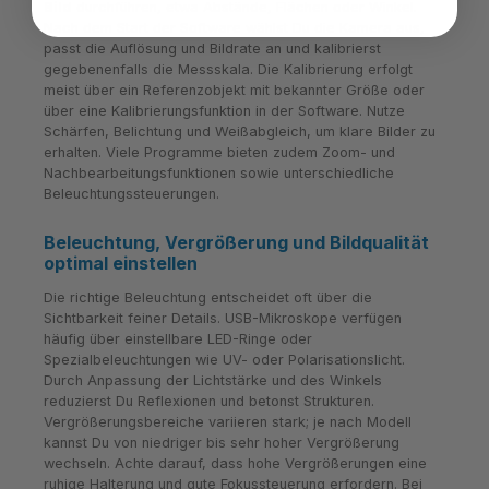
Bild
durchführen, etwa Abstände, Flächen oder Winkel.
Nach dem Start der Software wählst Du die Kamera aus,
passt die Auflösung und Bildrate an und kalibrierst
gegebenenfalls die Messskala. Die Kalibrierung erfolgt
meist über ein Referenzobjekt mit bekannter Größe oder
über eine Kalibrierungsfunktion in der Software. Nutze
Schärfen, Belichtung und Weißabgleich, um klare Bilder zu
erhalten. Viele Programme bieten zudem Zoom- und
Nachbearbeitungsfunktionen sowie unterschiedliche
Beleuchtungssteuerungen.
Beleuchtung, Vergrößerung und Bildqualität
optimal einstellen
Die richtige Beleuchtung entscheidet oft über die
Sichtbarkeit feiner Details. USB-Mikroskope verfügen
häufig über einstellbare LED-Ringe oder
Spezialbeleuchtungen wie UV- oder Polarisationslicht.
Durch Anpassung der Lichtstärke und des Winkels
reduzierst Du Reflexionen und betonst Strukturen.
Vergrößerungsbereiche variieren stark; je nach Modell
kannst Du von niedriger bis sehr hoher Vergrößerung
wechseln. Achte darauf, dass hohe Vergrößerungen eine
ruhige Halterung und gute Fokussteuerung erfordern. Bei