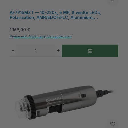
AF7915MZT — 10–220x, 5 MP, 8 weiße LEDs,
Polarisation, AMR/EDOF/FLC, Aluminium,
Messfunktion – Dino-Lite
Regulärer Preis:
1.169,00 €
Preise exkl. MwSt. zzgl. Versandkosten
Produkt Anzahl: Gib den gewünschten Wert ein oder benutze die Schaltflächen um die A