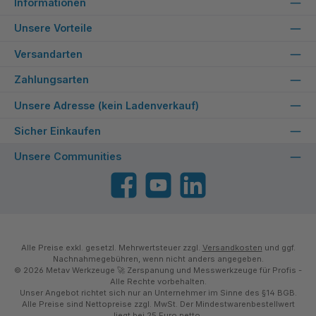
Informationen
Unsere Vorteile
Versandarten
Zahlungsarten
Unsere Adresse (kein Ladenverkauf)
Sicher Einkaufen
Unsere Communities
Facebook
YouTube
LinkedIn
Alle Preise exkl. gesetzl. Mehrwertsteuer zzgl.
Versandkosten
und ggf.
Nachnahmegebühren, wenn nicht anders angegeben.
© 2026 Metav Werkzeuge 🚀 Zerspanung und Messwerkzeuge für Profis -
Alle Rechte vorbehalten.
Unser Angebot richtet sich nur an Unternehmer im Sinne des §14 BGB.
Alle Preise sind Nettopreise zzgl. MwSt. Der Mindestwarenbestellwert
liegt bei 25 Euro netto.