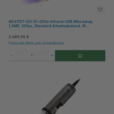
AD4113T-I2V 10~200x Infrarot USB Mikroskop,
1,3MP, 30fps, Standard Arbeitsabstand, IR
940/400nm, Kunststoff, Messfunktion, Microtouch -
Dino-Lite
Regulärer Preis:
2.489,00 €
Preise exkl. MwSt. zzgl. Versandkosten
Produkt Anzahl: Gib den gewünschten Wert ein oder benutze die Schaltflächen um die A