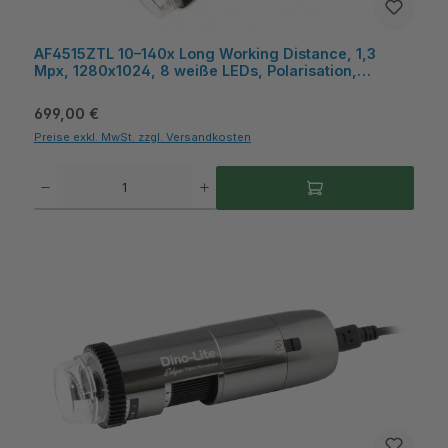
AF4515ZTL 10–140x Long Working Distance, 1,3
Mpx, 1280x1024, 8 weiße LEDs, Polarisation,
Microtouch, USB, WF‑20 Wireless – Dino-Lite
Regulärer Preis:
699,00 €
Preise exkl. MwSt. zzgl. Versandkosten
Produkt Anzahl: Gib den gewünschten Wert ein oder benutze die Schaltflächen um die A