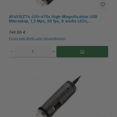
AF4515ZT4 400–470x High‑Magnification USB
Mikroskop, 1,3 Mpx, 30 fps, 8 weiße LEDs,
Polarisation, Microtouch, Messfunktion, Kunststoff -
Dino-Lite
Regulärer Preis:
749,00 €
Preise exkl. MwSt. zzgl. Versandkosten
Produkt Anzahl: Gib den gewünschten Wert ein oder benutze die Schaltflächen um die A