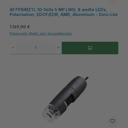
AF7915MZTL 10–140x 5 MP LWD, 8 weiße LEDs,
Polarisation, EDOF/EDR, AMR, Aluminium - Dino-Lite
Regulärer Preis:
1.169,00 €
Preise exkl. MwSt. zzgl. Versandkosten
Produkt Anzahl: Gib den gewünschten Wert ein oder benutze die Schaltflächen um die A