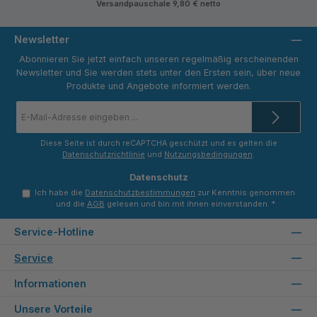
Versandpauschale 9,80 € netto
dend
neide
neide
-
nd -
nd -
Tekni
Tekni
Tekni
Newsletter
k
k
k
Maki
Maki
Maki
Abonnieren Sie jetzt einfach unseren regelmäßig erscheinenden
na
na
na
Newsletter und Sie werden stets unter den Ersten sein, über neue
Produkte und Angebote informiert werden.
E-
Mail-
Adresse
*
Diese Seite ist durch reCAPTCHA geschützt und es gelten die
Datenschutzrichtlinie
und
Nutzungsbedingungen
.
Datenschutz
Ich habe die
Datenschutzbestimmungen
zur Kenntnis genommen
und die
AGB
gelesen und bin mit ihnen einverstanden.
*
Service-Hotline
Service
Informationen
Unsere Vorteile