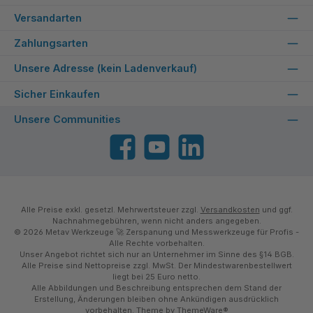
Versandarten
Zahlungsarten
Unsere Adresse (kein Ladenverkauf)
Sicher Einkaufen
Unsere Communities
Facebook
YouTube
LinkedIn
Alle Preise exkl. gesetzl. Mehrwertsteuer zzgl.
Versandkosten
und ggf.
Nachnahmegebühren, wenn nicht anders angegeben.
© 2026 Metav Werkzeuge 🚀 Zerspanung und Messwerkzeuge für Profis -
Alle Rechte vorbehalten.
Unser Angebot richtet sich nur an Unternehmer im Sinne des §14 BGB.
Alle Preise sind Nettopreise zzgl. MwSt. Der Mindestwarenbestellwert
liegt bei 25 Euro netto.
Alle Abbildungen und Beschreibung entsprechen dem Stand der
Erstellung, Änderungen bleiben ohne Ankündigen ausdrücklich
vorbehalten. Theme by
ThemeWare®