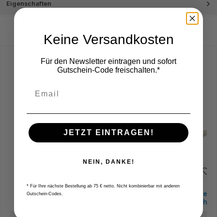
Eigenschaften
Keine Versandkosten
Für den Newsletter eintragen und sofort
Produktgalerie überspringen
Gutschein-Code freischalten.*
Passende Halter
JETZT EINTRAGEN!
NEIN, DANKE!
* Für Ihre nächste Bestellung ab 75 € netto. Nicht kombinierbar mit anderen
Klem
Klem
Klem
Klem
Klem
Klem
Gutschein-Codes.
mhalt
mhalt
mhalt
mhalt
mhalt
mhalt
er
er
er
er
er
er