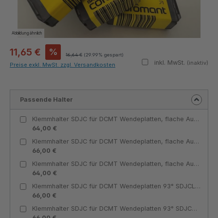
Abbildung ähnlich
11,65 €
%
16,64 €
(29.99% gespart)
inkl. MwSt.
(inaktiv)
Preise exkl. MwSt. zzgl. Versandkosten
Passende Halter
Klemmhalter SDJC für DCMT Wendeplatten, flache Ausführung 93° SDJCL 1212 J11-F-IC für DCMT 11T3 Innenkühlung linksschneidend - Teknik Makina
64,00 €
Klemmhalter SDJC für DCMT Wendeplatten, flache Ausführung 93° SDJCR 1616 H11-F-IC für DCMT 11T3 Innenkühlung rechtsschneidend - Teknik Makina
66,00 €
Klemmhalter SDJC für DCMT Wendeplatten, flache Ausführung 93° SDJCR 1212 J11-F-IC für DCMT 11T3 Innenkühlung rechtsschneidend - Teknik Makina
64,00 €
Klemmhalter SDJC für DCMT Wendeplatten 93° SDJCL 1212 J11-IC für DCMT 11T3 Innenkühlung linksschneidend - Teknik Makina
66,00 €
Klemmhalter SDJC für DCMT Wendeplatten 93° SDJCR 1212 J11-IC für DCMT 11T3 Innenkühlung rechtsschneidend - Teknik Makina
66,00 €