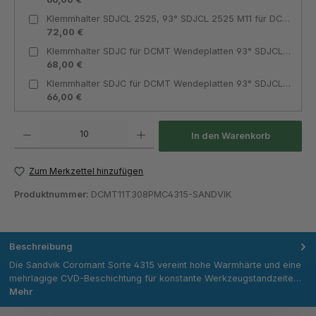
Klemmhalter SDJCL 2525, 93° SDJCL 2525 M11 für DCMT 11T3 Innenkühlung linksschneidend - Teknik Makina
72,00 €
Klemmhalter SDJC für DCMT Wendeplatten 93° SDJCL 2020 K11 für DCMT 11T3 Innenkühlung linksschneidend - Teknik Makina
68,00 €
Klemmhalter SDJC für DCMT Wendeplatten 93° SDJCL 1616 H11 für DCMT 11T3 Innenkühlung linksschneidend - Teknik Makina
66,00 €
Produkt Anzahl: Gib den gewünschten Wert ein oder benutze die Schaltflächen um die Anza
In den Warenkorb
Zum Merkzettel hinzufügen
Produktnummer:
DCMT11T308PMC4315-SANDVIK
Beschreibung
Die Sandvik Coromant Sorte 4315 vereint hohe Warmhärte und eine
mehrlagige CVD-Beschichtung für konstante Werkzeugstandzeite…
Mehr