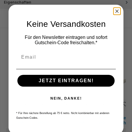
Eigenschaften
Keine Versandkosten
Für den Newsletter eintragen und sofort
Produktgalerie überspringen
Gutschein-Code freischalten.*
Passende Halter
JETZT EINTRAGEN!
NEIN, DANKE!
* Für Ihre nächste Bestellung ab 75 € netto. Nicht kombinierbar mit anderen
Klem
Klem
Klem
Klem
Klem
Klem
Gutschein-Codes.
mhalt
mhalt
mhalt
mhalt
mhalt
mhalt
er
er
er
er
er
er