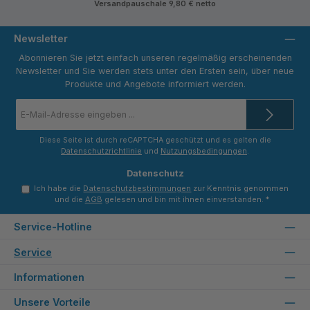
Versandpauschale 9,80 € netto
dend
neide
neide
-
nd -
nd -
Tekni
Tekni
Tekni
Newsletter
k
k
k
Maki
Maki
Maki
Abonnieren Sie jetzt einfach unseren regelmäßig erscheinenden
na
na
na
Newsletter und Sie werden stets unter den Ersten sein, über neue
Produkte und Angebote informiert werden.
E-
Mail-
Adresse
*
Diese Seite ist durch reCAPTCHA geschützt und es gelten die
Datenschutzrichtlinie
und
Nutzungsbedingungen
.
Datenschutz
Ich habe die
Datenschutzbestimmungen
zur Kenntnis genommen
und die
AGB
gelesen und bin mit ihnen einverstanden.
*
Service-Hotline
Service
Informationen
Unsere Vorteile