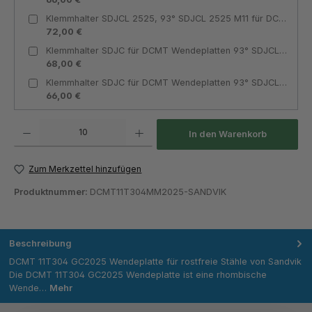
Klemmhalter SDJCL 2525, 93° SDJCL 2525 M11 für DCMT 11T3 Innenkühlung linksschneidend - Teknik Makina
72,00 €
Klemmhalter SDJC für DCMT Wendeplatten 93° SDJCL 2020 K11 für DCMT 11T3 Innenkühlung linksschneidend - Teknik Makina
68,00 €
Klemmhalter SDJC für DCMT Wendeplatten 93° SDJCL 1616 H11 für DCMT 11T3 Innenkühlung linksschneidend - Teknik Makina
66,00 €
Produkt Anzahl: Gib den gewünschten Wert ein oder benutze die Schaltflächen um die Anza
In den Warenkorb
Zum Merkzettel hinzufügen
Produktnummer:
DCMT11T304MM2025-SANDVIK
Beschreibung
DCMT 11T304 GC2025 Wendeplatte für rostfreie Stähle von Sandvik
Die DCMT 11T304 GC2025 Wendeplatte ist eine rhombische
Wende…
Mehr