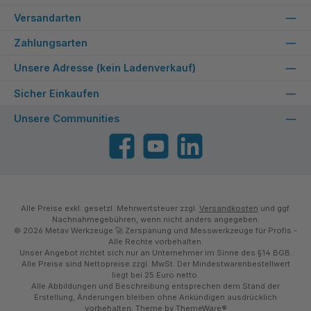
Versandarten
Zahlungsarten
Unsere Adresse (kein Ladenverkauf)
Sicher Einkaufen
Unsere Communities
Facebook
YouTube
LinkedIn
Alle Preise exkl. gesetzl. Mehrwertsteuer zzgl.
Versandkosten
und ggf.
Nachnahmegebühren, wenn nicht anders angegeben.
© 2026 Metav Werkzeuge 🚀 Zerspanung und Messwerkzeuge für Profis -
Alle Rechte vorbehalten.
Unser Angebot richtet sich nur an Unternehmer im Sinne des §14 BGB.
Alle Preise sind Nettopreise zzgl. MwSt. Der Mindestwarenbestellwert
liegt bei 25 Euro netto.
Alle Abbildungen und Beschreibung entsprechen dem Stand der
Erstellung, Änderungen bleiben ohne Ankündigen ausdrücklich
vorbehalten. Theme by
ThemeWare®