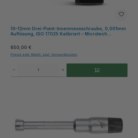
10–12mm Drei-Point-Innenmessschraube, 0,001mm
Auflösung, ISO 17025 Kalibriert – Microtech
Metrology
Regulärer Preis:
850,00 €
Preise exkl. MwSt. zzgl. Versandkosten
Produkt Anzahl: Gib den gewünschten Wert ein oder benutze die Schaltflächen um die A