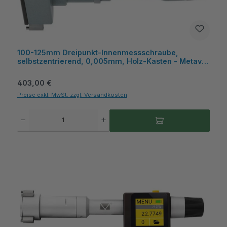
100-125mm Dreipunkt-Innenmessschraube,
selbstzentrierend, 0,005mm, Holz-Kasten - Metav
IndustryLine
Regulärer Preis:
403,00 €
Preise exkl. MwSt. zzgl. Versandkosten
Produkt Anzahl: Gib den gewünschten Wert ein oder benutze die Schaltflächen um die A