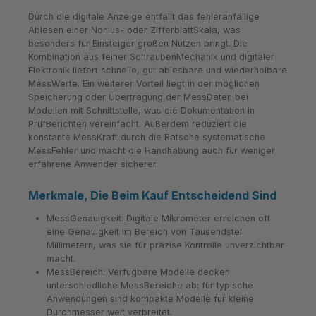
Durch die digitale Anzeige entfällt das fehleranfällige
Ablesen einer Nonius- oder ZifferblattSkala, was
besonders für Einsteiger großen Nutzen bringt. Die
Kombination aus feiner SchraubenMechanik und digitaler
Elektronik liefert schnelle, gut ablesbare und wiederholbare
MessWerte. Ein weiterer Vorteil liegt in der möglichen
Speicherung oder Übertragung der MessDaten bei
Modellen mit Schnittstelle, was die Dokumentation in
PrüfBerichten vereinfacht. Außerdem reduziert die
konstante MessKraft durch die Ratsche systematische
MessFehler und macht die Handhabung auch für weniger
erfahrene Anwender sicherer.
Merkmale, Die Beim Kauf Entscheidend Sind
MessGenauigkeit: Digitale Mikrometer erreichen oft
eine Genauigkeit im Bereich von Tausendstel
Millimetern, was sie für präzise Kontrolle unverzichtbar
macht.
MessBereich: Verfügbare Modelle decken
unterschiedliche MessBereiche ab; für typische
Anwendungen sind kompakte Modelle für kleine
Durchmesser weit verbreitet.