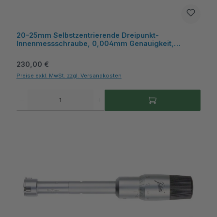
20–25mm Selbstzentrierende Dreipunkt-
Innenmessschraube, 0,004mm Genauigkeit,
HM‑Messflächen, Kasten - Metav IndustryLine
Regulärer Preis:
230,00 €
Preise exkl. MwSt. zzgl. Versandkosten
Produkt Anzahl: Gib den gewünschten Wert ein oder benutze die Schaltflächen um die A