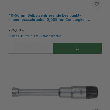
40-50mm Selbstzentrierende Dreipunkt-
Innenmessschraube, 0,005mm Genauigkeit,
Kasten, für Sacklochbohrungen - Metav
IndustryLine
Regulärer Preis:
294,00 €
Preise exkl. MwSt. zzgl. Versandkosten
Produkt Anzahl: Gib den gewünschten Wert ein oder benutze die Schaltflächen um die A