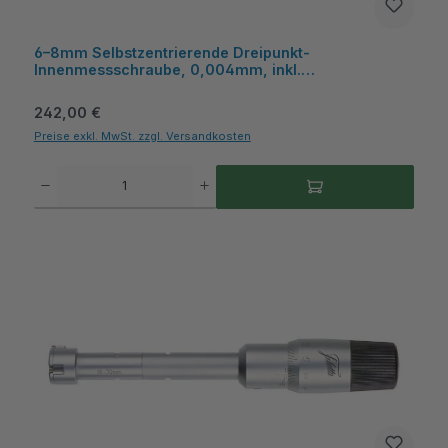
6–8mm Selbstzentrierende Dreipunkt-
Innenmessschraube, 0,004mm, inkl.
Kunststoffkasten – Metav IndustryLine
Regulärer Preis:
242,00 €
Preise exkl. MwSt. zzgl. Versandkosten
Produkt Anzahl: Gib den gewünschten Wert ein oder benutze die Schaltflächen um die A