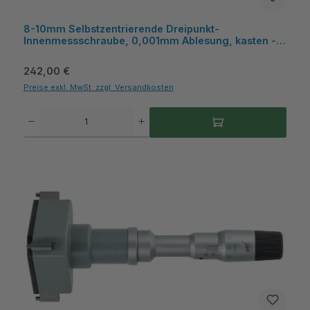
8-10mm Selbstzentrierende Dreipunkt-
Innenmessschraube, 0,001mm Ablesung, kasten -
Metav IndustryLine
Regulärer Preis:
242,00 €
Preise exkl. MwSt. zzgl. Versandkosten
Produkt Anzahl: Gib den gewünschten Wert ein oder benutze die Schaltflächen um die A