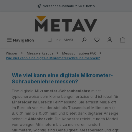
alt springen
Versandpauschale 9,80 € netto
inkl. MwSt.
Navigation
Wissen
Messwerkzeuge
Messschrauben FAQ
Wie viel kann eine digitale Mikrometerschraube messen?
Wie viel kann eine digitale Mikrometer-
Schraubenlehre messen?
Eine digitale
Mikrometer-Schraubenlehre
misst
typischerweise sehr kleine Längen präzise und ist ideal für
Einsteiger
im Bereich Feinmessung. Sie erfasst Maße oft
im Bereich von Hundertstel bis Tausendstel Millimetern (z.
B. 0,01 mm bis 0,001 mm) und bietet dank digitaler Anzeige
schnelle
Ablesbarkeit
. Die Kapazität reicht je nach Modell
von wenigen Millimetern bis zu mehreren hundert
Millimetern, wichtig sind Genauigkeit, Messbereich und ggf.