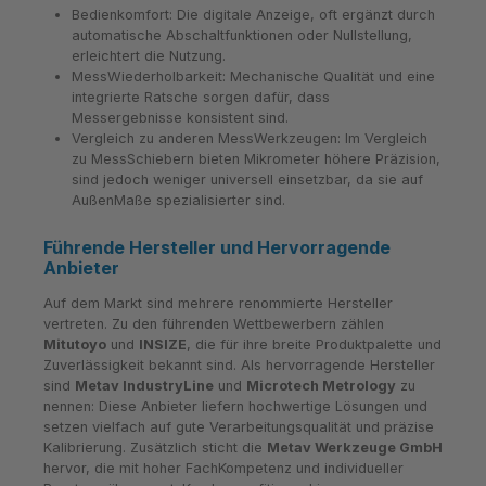
Bedienkomfort: Die digitale Anzeige, oft ergänzt durch
automatische Abschaltfunktionen oder Nullstellung,
erleichtert die Nutzung.
MessWiederholbarkeit: Mechanische Qualität und eine
integrierte Ratsche sorgen dafür, dass
Messergebnisse konsistent sind.
Vergleich zu anderen MessWerkzeugen: Im Vergleich
zu MessSchiebern bieten Mikrometer höhere Präzision,
sind jedoch weniger universell einsetzbar, da sie auf
AußenMaße spezialisierter sind.
Führende Hersteller und Hervorragende
Anbieter
Auf dem Markt sind mehrere renommierte Hersteller
vertreten. Zu den führenden Wettbewerbern zählen
Mitutoyo
und
INSIZE
, die für ihre breite Produktpalette und
Zuverlässigkeit bekannt sind. Als hervorragende Hersteller
sind
Metav IndustryLine
und
Microtech Metrology
zu
nennen: Diese Anbieter liefern hochwertige Lösungen und
setzen vielfach auf gute Verarbeitungsqualität und präzise
Kalibrierung. Zusätzlich sticht die
Metav Werkzeuge GmbH
hervor, die mit hoher FachKompetenz und individueller