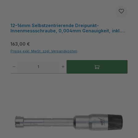
12–16mm Selbstzentrierende Dreipunkt-
Innenmessschraube, 0,004mm Genauigkeit, inkl.
Kiste, ideal für Sacklochbohrungen - Metav
IndustryLine
Regulärer Preis:
163,00 €
Preise exkl. MwSt. zzgl. Versandkosten
Produkt Anzahl: Gib den gewünschten Wert ein oder benutze die Schaltflächen um die A