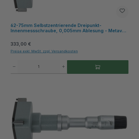
62-75mm Selbstzentrierende Dreipunkt-
Innenmessschraube, 0,005mm Ablesung - Metav
IndustryLine
Regulärer Preis:
333,00 €
Preise exkl. MwSt. zzgl. Versandkosten
Produkt Anzahl: Gib den gewünschten Wert ein oder benutze die Schaltflächen um die A