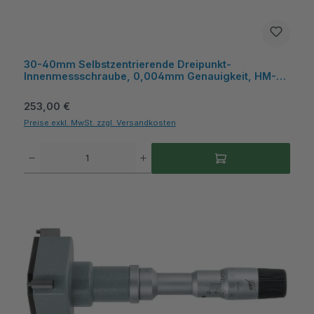
30-40mm Selbstzentrierende Dreipunkt-
Innenmessschraube, 0,004mm Genauigkeit, HM-
Messflächen, Kasten - Metav IndustryLine
Regulärer Preis:
253,00 €
Preise exkl. MwSt. zzgl. Versandkosten
Produkt Anzahl: Gib den gewünschten Wert ein oder benutze die Schaltflächen um die A