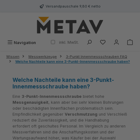
alt springen
Versandpauschale 9,80 € netto
inkl. MwSt.
Navigation
Wissen
Messwerkzeuge
3-Punkt Innenmessschrauben FAQ
Welche Nachteile kann eine 3-Punkt-Innenmessschraube haben?
Welche Nachteile kann eine 3-Punkt-
Innenmessschraube haben?
Eine
3-Punkt-Innenmessschraube
bietet hohe
Messgenauigkeit
, kann aber bei sehr kleinen Bohrungen
oder beschädigten Innenflächen problematisch sein.
Empfindlichkeit gegenüber
Verschmutzung
und Verschleiß
reduziert die Zuverlässigkeit, und die Handhabung
erfordert oft geschultes Personal. Im Vergleich zu anderen
Messverfahren sind die Anschaffungskosten und der
Wartungsaufwand höher, was Käufer bei der Auswahl