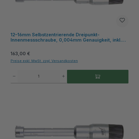
12–16mm Selbstzentrierende Dreipunkt-
Innenmessschraube, 0,004mm Genauigkeit, inkl.
Kiste, ideal für Sacklochbohrungen - Metav
IndustryLine
Regulärer Preis:
163,00 €
Preise exkl. MwSt. zzgl. Versandkosten
Produkt Anzahl: Gib den gewünschten Wert ein oder benutze die Schaltflächen um die A