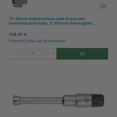
75-88mm Selbstzentrierende Dreipunkt-
Innenmessschraube, 0,005mm Genauigkeit,
Hartmetall-Messflächen, inkl. Kunststoffkasten -
Metav IndustryLine
Regulärer Preis:
348,00 €
Preise exkl. MwSt. zzgl. Versandkosten
Produkt Anzahl: Gib den gewünschten Wert ein oder benutze die Schaltflächen um die A