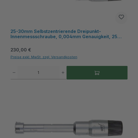
25-30mm Selbstzentrierende Dreipunkt-
Innenmessschraube, 0,004mm Genauigkeit, 25
Einstellring, mit Hartmetall-Messflächen, Kiste,
Metav IndustryLine
Regulärer Preis:
230,00 €
Preise exkl. MwSt. zzgl. Versandkosten
Produkt Anzahl: Gib den gewünschten Wert ein oder benutze die Schaltflächen um die A