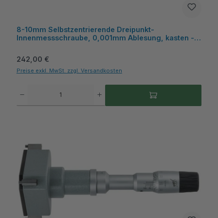
8-10mm Selbstzentrierende Dreipunkt-
Innenmessschraube, 0,001mm Ablesung, kasten -
Metav IndustryLine
Regulärer Preis:
242,00 €
Preise exkl. MwSt. zzgl. Versandkosten
Produkt Anzahl: Gib den gewünschten Wert ein oder benutze die Schaltflächen um die A