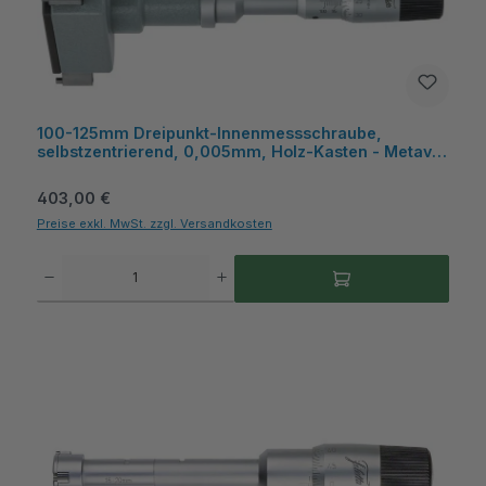
100-125mm Dreipunkt-Innenmessschraube,
selbstzentrierend, 0,005mm, Holz-Kasten - Metav
IndustryLine
Regulärer Preis:
403,00 €
Preise exkl. MwSt. zzgl. Versandkosten
Produkt Anzahl: Gib den gewünschten Wert ein oder benutze die Schaltflächen um die A