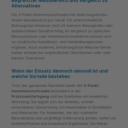
Begrenzter Messbereich und Vergleich zu
Alternativen
Die 3-Punkt-Innenmessschraube hat einen begrenzten,
festen Messbereich pro Gerät. Für unterschiedliche
Bohrungsdurchmesser sind oft mehrere Messgeräte oder
austauschbare Einsätze nötig. Im Vergleich zu optischen
Messsystemen oder Innenmessschieblehren können sich
so zusätzliche Investitions- und Handhabungskosten
ergeben. Auch moderne, berührungslose Messverfahren
bieten Vorteile bei empfindlichen Oberflächen oder sehr
kleinen Toleranzen.
Wann der Einsatz dennoch sinnvoll ist und
welche Vorteile bestehen
Trotz der genannten Nachteile bleibt die
3-Punkt-
Innenmessschraube
besonders in der
Präzisionsfertigung
und bei Drehteilen ein bewährtes
Werkzeug. Sie eignet sich zur direkten, schnell
erreichbaren Überprüfung von Innenmaßen in Einzelteilen
und Kleinserien. Für Anwender, die auf routinierte
Messabläufe und sorgfältige Kalibrierung achten, liefert sie
kosteneffiziente und belastbare Ergebnisse. Die Metav