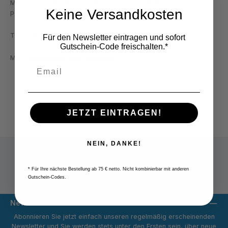
Mit mehr als 30 Jahren Erfahrung beraten wir Sie gerne
Keine Versandkosten
persönlich.
Tel.: +49 2822 7131930
Für den Newsletter eintragen und sofort
Gutschein-Code freischalten.*
Mail:
info@metav-werkzeuge.com
JETZT EINTRAGEN!
NEIN, DANKE!
* Für Ihre nächste Bestellung ab 75 € netto. Nicht kombinierbar mit anderen
Versandpauschale 9,80 € netto
Gutschein-Codes.
Newsletter
Abonnieren Sie jetzt einfach unseren regelmäßig erscheinenden
Newsletter und Sie werden stets unter den Ersten sein, über neue