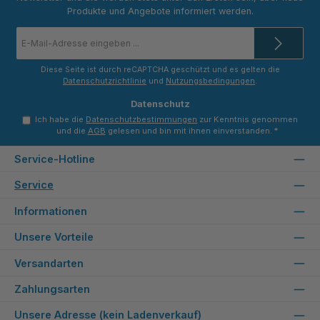
Produkte und Angebote informiert werden.
E-
Mail-
Adresse
*
Diese Seite ist durch reCAPTCHA geschützt und es gelten die
Datenschutzrichtlinie
und
Nutzungsbedingungen
.
Datenschutz
Ich habe die
Datenschutzbestimmungen
zur Kenntnis genommen
und die
AGB
gelesen und bin mit ihnen einverstanden.
*
Service-Hotline
Service
Informationen
Unsere Vorteile
Versandarten
Zahlungsarten
Unsere Adresse (kein Ladenverkauf)