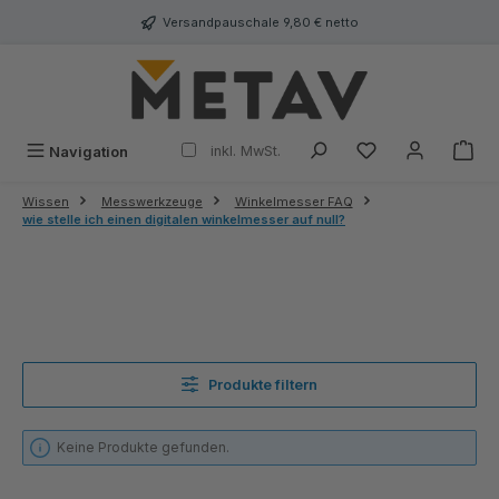
alt springen
Versandpauschale 9,80 € netto
inkl. MwSt.
Navigation
Wissen
Messwerkzeuge
Winkelmesser FAQ
wie stelle ich einen digitalen winkelmesser auf null?
Produkte filtern
Keine Produkte gefunden.