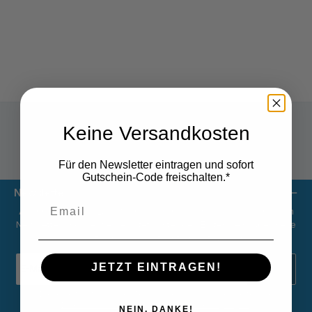
Keine Versandkosten
Versandpauschale 9,80 € netto
Für den Newsletter eintragen und sofort
Gutschein-Code freischalten.*
Newsletter
Abonnieren Sie jetzt einfach unseren regelmäßig erscheinenden
Newsletter und Sie werden stets unter den Ersten sein, über neue
Produkte und Angebote informiert werden.
E-
JETZT EINTRAGEN!
Mail-
Adresse
*
Diese Seite ist durch reCAPTCHA geschützt und es gelten die
Datenschutzrichtlinie
und
Nutzungsbedingungen
.
NEIN, DANKE!