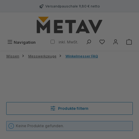
alt springen
Versandpauschale 9,80 € netto
inkl. MwSt.
Navigation
Wissen
Messwerkzeuge
Winkelmesser FAQ
Produkte filtern
Keine Produkte gefunden.