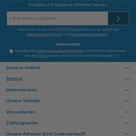
Produkte und Angebote informiert werden.
E-
Mail-
Adresse
*
Diese Seite ist durch reCAPTCHA geschützt und es gelten die
Datenschutzrichtlinie
und
Nutzungsbedingungen
.
Datenschutz
Ich habe die
Datenschutzbestimmungen
zur Kenntnis genommen
und die
AGB
gelesen und bin mit ihnen einverstanden.
*
Service-Hotline
Service
Informationen
Unsere Vorteile
Versandarten
Zahlungsarten
Unsere Adresse (kein Ladenverkauf)