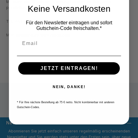
Mit mehr als 30 Jahren Erfahrung beraten wir Sie gerne
Keine Versandkosten
persönlich.
Tel.: +49 2822 7131930
Für den Newsletter eintragen und sofort
Gutschein-Code freischalten.*
Mail:
info@metav-werkzeuge.com
JETZT EINTRAGEN!
NEIN, DANKE!
* Für Ihre nächste Bestellung ab 75 € netto. Nicht kombinierbar mit anderen
Versandpauschale 9,80 € netto
Gutschein-Codes.
Newsletter
Abonnieren Sie jetzt einfach unseren regelmäßig erscheinenden
Newsletter und Sie werden stets unter den Ersten sein, über neue