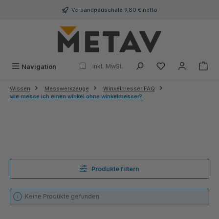
alt springen
Versandpauschale 9,80 € netto
inkl. MwSt.
Navigation
Wissen
Messwerkzeuge
Winkelmesser FAQ
wie messe ich einen winkel ohne winkelmesser?
Produkte filtern
Keine Produkte gefunden.