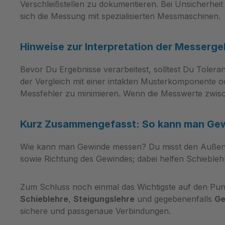
effiziente Prüfabläufe Das
technisch
Verschleißstellen zu dokumentieren. Bei Unsicherheit 
Abnutzungsaufmaß an der
Abkürzung
sich die Messung mit spezialisierten Messmaschinen.
Gutseite ermöglicht eine schnelle
Angaben 
und nachvollziehbare Beurteilung
imperiale
Hinweise zur Interpretation der Messerg
des Zustands der Lehrdorne
aufbereit
während des Einsatzes. In der
UNC (Unif
Bevor Du Ergebnisse verarbeitest, solltest Du Toler
Praxis führt das zu kürzeren
oder BSW 
der Vergleich mit einer intakten Musterkomponente 
Prüfzeiten, weil kein aufwendiges
Whitworth
Messfehler zu minimieren. Wenn die Messwerte zwisc
Nachmessen nötig ist; der Prüfer
werden kö
erkennt Zustand und
Umrechnu
Einsatzfähigkeit auf einen Blick.
verschie
Kurz Zusammengefasst: So kann man Ge
Damit lässt sich die Messkette in
vereinfac
Fertigung und Qualitätssicherung
Wie kann man Gewinde messen? Du misst den Außendur
passenden
effizienter organisieren. Zielgruppe
sowie Richtung des Gewindes; dabei helfen Schiebleh
beschleuni
und Einsatzbereiche für klare
damit ein 
Anwendungsempfehlungen Die
multidiszi
Zum Schluss noch einmal das Wichtigste auf den Pun
Grenzlehrdorne richten sich an
Empfehlun
Schieblehre
,
Steigungslehre
und gegebenenfalls
Ge
Fertigungsbetriebe, Prüfstellen und
von Filett
sichere und passgenaue Verbindungen.
Instandhaltungsteams, die
Referenzw