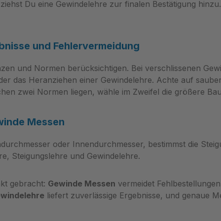
er Systeme und
breite Abdeckung bis 5
ziehst Du eine Gewindelehre zur finalen Bestätigung hinzu. 
en Die enthaltenen
schaffen Vertrauen in die
zu metrischen und
Vergleichbarkeit von Erg
n Systemen sind so
Die Daten erlauben eine
ebnisse und Fehlervermeidung
et, dass Abkürzungen wie
verlässliche Kommunikat
ied National Coarse)
zwischen Fertigung,
anzen und Normen berücksichtigen. Bei verschlissenen Gewi
(British Standard
Qualitätssicherung und P
oder das Heranziehen einer Gewindelehre. Achte auf saub
) schnell zugeordnet
sodass Toleranzvorgabe
hen zwei Normen liegen, wähle im Zweifel die größere B
nnen. Dadurch wird die
eindeutig interpretiert un
ng zwischen
umgesetzt werden könne
denen Normen
Arbeitsablauf vereinfac
winde Messen
ht und die Auswahl des
Entscheidungen sichern M
chmesser oder Innendurchmesser, bestimmst die Steigung 
 Befestigungselements
Toleranztabelle werden
re, Steigungslehre und Gewindelehre.
gt. Die Tabelle bleibt
wiederkehrende Arbeits
hilfreiches Werkzeug in
beschleunigt: schnelle A
plinären Teams.
standardisierte Werte und
kt gebracht:
Gewinde Messen
vermeidet Fehlbestellungen 
g: Die Gewindetabelle
Eignung für gängige Leh
windelehre
liefert zuverlässige Ergebnisse, und genaue M
a ist ein praktisches
reduzieren Such- und
erkzeug für Werkstatt
Entscheidungszeiten. Das