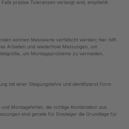
00 mm
Hinweise zur praktischen
Falls präzise Toleranzen verlangt sind, empfiehlt
Verwendung bei Auswahl von
ebnissen.
Bohrern und Schrauben, vermittelt
Grundlagenwissen zur
ion
Maßsystematik und unterstützt so
eine präzisere Auswahl von
nden können Messwerte verfälscht werden; hier hilft
lanung,
Befestigungselementen im Alltag.
eres Arbeiten und wiederhole Messungen, um
n
Empfehlung: Bestellen Sie die
auteilgröße, um Montageprobleme zu vermeiden.
d
Umrechnungstabelle direkt bei
n.
Metav Werkzeuge für verlässliche
hen und
Referenzen am Arbeitsplatz und
it der
nutzen Sie bei Rückfragen die
mit einer Steigungslehre und identifizierst Form
persönliche Beratung per eMail
prozesse
info@metav-werkzeuge.com.
blesung,
Produkteigenschaften
 die
Artikelnummer: MS835.164 Marke:
und Montagefehler, die richtige Kombination aus
ren
Filetta Bezeichnung:
essungen sind gerade für Einsteiger die Grundlage für
Umrechnungstabelle mm/Zoll
 Resultat
Label: Umrechnungstabelle