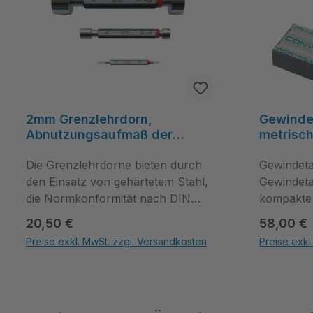
2mm Grenzlehrdorn,
Gewindet
Abnutzungsaufmaß der
metrisc
Gutseite, DIN 7162 - Filetta
Gas‑Maße
Die Grenzlehrdorne bieten durch
Filetta
Gewindetab
den Einsatz von gehärtetem Stahl,
Gewindetab
die Normkonformität nach DIN
kompakte 
7162 und das integrierte
metrische 
Regulärer Preis:
Regulärer
20,50 €
58,00 €
Abnutzungsaufmaß der Gutseite
Gewindear
Preise exkl. MwSt. zzgl. Versandkosten
Preise exkl
eine robuste Grundlage für
Werkstatt
Produkt Anzahl: Gib den gewünschten Wert ein oder benutze die Schal
Produkt Anza
schnelle Grenzprüfungen. Nutzen
Konstrukti
Sie diese Kombination aus
Auswahl u
Maßhaltigkeit, Langlebigkeit und
Gewindeta