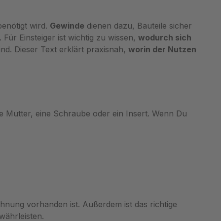
ie unsere
robustes Nachschlagewerk direkt
ndung an.
über Metav Werkzeuge oder
enötigt wird.
sche
Gewinde
fragen bei Bedarf die Beratung an.
dienen dazu, Bauteile sicher
ür Einsteiger ist wichtig zu wissen,
sungen
Umrechnungstabelle mm/Zoll Die
wodurch sich
nd. Dieser Text erklärt praxisnah,
elle bietet
Umrechnungstabelle mm/Zoll
worin der Nutzen
sicht über
bietet eine sofort nutzbare
ungen
Referenz für das schnelle
n- und
Umrechnen von Längenmaßen
ausgelegt
zwischen Millimeter und Zoll, ideal
in
für Werkstatt, Labor und
ine Mutter, eine Schraube oder ein Insert. Wenn Du
Unterricht. Kompakte Referenz für
er 6.400
Schrauben und Bohrungen Klare
 nach ISO
Darstellung von mm zu Zoll
n‑ und
Werten Gedruckt in gut lesbarer
t für
Schrift Ideal für Werkstatt, Schule
und Labor SKU MS835.164 zur
gen und
schnellen Bestellung Schnelle
rmöglicht
Orientierung bei Längenmaßen und
hnung vorhanden ist. Außerdem ist das richtige
orme
Toleranzen Die Tabelle liefert eine
währleisten.