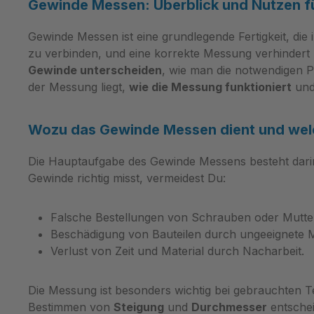
Prüfgenauigkeit für
UNF, BSW,
Gewinde Messen: Überblick und Nutzen fü
reproduzierbare
alle rele
Qualitätskontrollen. Bestellen Sie
Gewinde Messen ist eine grundlegende Fertigkeit, die
einen Blic
die Grenzlehrdorne direkt über
zu verbinden, und eine korrekte Messung verhindert F
Werkstatt
Metav Werkzeuge oder lassen Sie
Gewinde unterscheiden
, wie man die notwendigen P
Qualitätsk
sich bei Bedarf fachkundig
der Messung liegt,
wie die Messung funktioniert
enthält N
un
beraten. Grenzlehrdorne –
und EG‑M 
Messstifte für Präzisionsprüfungen
bessere P
Wozu das Gewinde Messen dient und welch
Der Grenzlehrdorne dient zur
Bauteilauswahl Übe
schnellen und eindeutigen
Inhalte 
Die Hauptaufgabe des Gewinde Messens besteht dar
Kontrolle von Bohrungs‑ und
für den Al
Gewinde richtig misst, vermeidest Du:
Passungsmaßen im Fertigungs‑
ermöglicht
und Prüfbereich und ist für den
notwendig
Falsche Bestellungen von Schrauben oder Mutte
Einsatz in Werkstatt und
abzulesen
Beschädigung von Bauteilen durch ungeeignete 
Fertigungslabor ausgelegt
die Suchz
Verlust von Zeit und Material durch Nacharbeit.
Gehärteter Stahl für hohe
Schraube
Verschleißfestigkeit Norm DIN 7162
Bohrungen
sorgt für eindeutige
Fertigung
Die Messung ist besonders wichtig bei gebrauchten Te
Vergleichbarkeit
das wenig
Bestimmen von
Steigung
und
Durchmesser
entschei