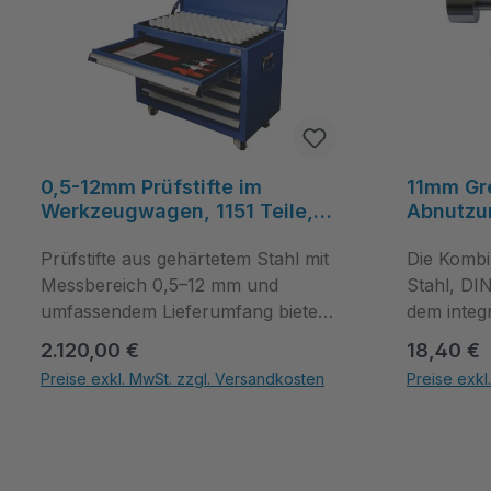
0,5-12mm Prüfstifte im
11mm Gre
Werkzeugwagen, 1151 Teile,
Abnutzu
gehärteter Stahl, 0,01mm
Gutseite
Stufung, inkl. Halter und
Prüfstifte aus gehärtetem Stahl mit
DIN 7162 
Die Kombi
Konformitätserklärung -
Messbereich 0,5–12 mm und
Stahl, DI
Filetta
umfassendem Lieferumfang bieten
dem integr
sofortige Einsatzbereitschaft für
Abnutzung
Regulärer Preis:
Regulärer
2.120,00 €
18,40 €
Serienprüfungen. Die Kombination
sorgt für 
Preise exkl. MwSt. zzgl. Versandkosten
Preise exkl
aus hoher Genauigkeit, robustem
Prüfergebn
Produkt Anzahl: Gib den gewünschten Wert ein oder benutze die Schal
Produkt Anza
Material und der Lieferung im
klaren Go
Werkzeugwagen mit
reproduzi
Konformitätserklärung unterstützt
und bestel