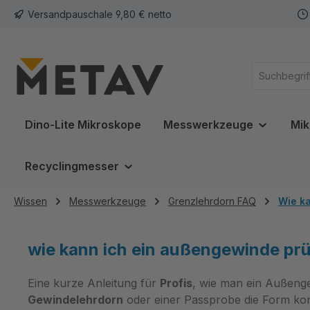
Versandpauschale 9,80 € netto
springen
Zur Hauptnavigation springen
Dino-Lite Mikroskope
Messwerkzeuge
Mik
Recyclingmesser
Wissen
Messwerkzeuge
Grenzlehrdorn FAQ
Wie k
wie kann ich ein außengewinde pr
Eine kurze Anleitung für
Profis
, wie man ein Außenge
Gewindelehrdorn
oder einer Passprobe die Form ko