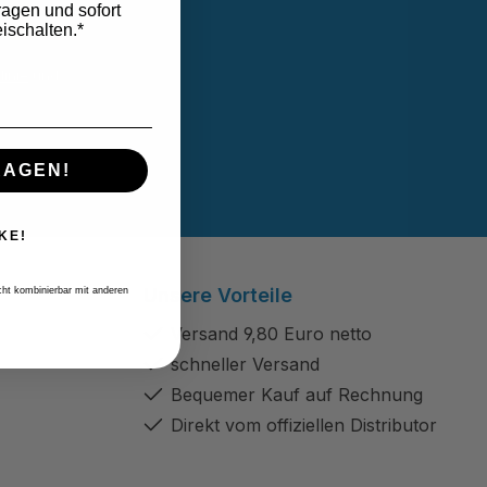
ragen und sofort
ischalten.*
linie
und
B
gelesen und
RAGEN!
KE!
Unsere Vorteile
icht kombinierbar mit anderen
Versand 9,80 Euro netto
schneller Versand
Bequemer Kauf auf Rechnung
Direkt vom offiziellen Distributor