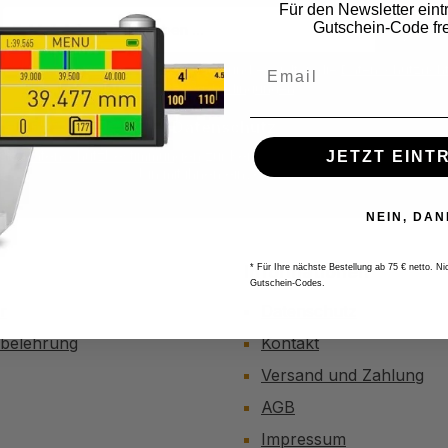
Für den Newsletter eint
E-
Gutschein-Code fre
Mail-
Adresse
ite ist durch reCAPTCHA geschützt und es gelten die
Datenschutzricht
*
Nutzungsbedingungen
.
Datenschutz
 die
Datenschutzbestimmungen
zur Kenntnis genommen und die
AG
JETZT EINT
bin mit ihnen einverstanden.
*
NEIN, DAN
Informationen
* Für Ihre nächste Bestellung ab 75 € netto. N
Gutschein-Codes.
r
Datenschutz
sbelehrung
Kontakt
Versand und Zahlung
AGB
Impressum