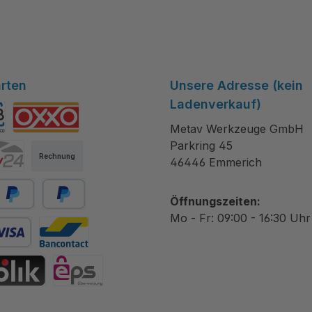
rten
Unsere Adresse (kein
Ladenverkauf)
Metav Werkzeuge GmbH
tibanco
OXXO
Parkring 45
Rechnung
46446 Emmerich
Öffnungszeiten:
ayPal
Später bezahlen
Mo - Fr: 09:00 - 16:30 Uhr
 Debitkarte
Bancontact
hrift
IK
eps