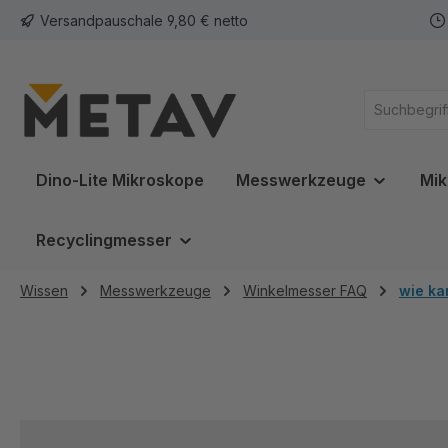
Versandpauschale 9,80 € netto
springen
Zur Hauptnavigation springen
Dino-Lite Mikroskope
Messwerkzeuge
Mik
Recyclingmesser
Wissen
Messwerkzeuge
Winkelmesser FAQ
wie ka