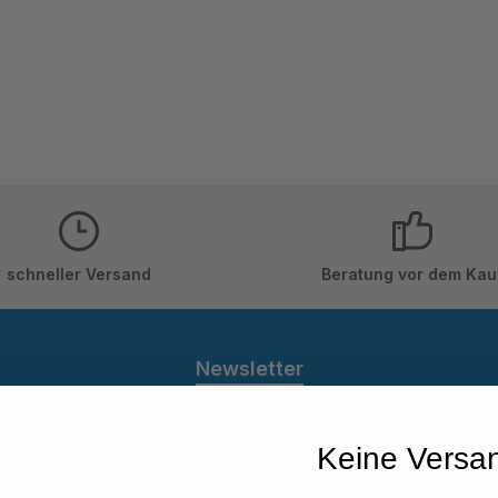
schneller Versand
Beratung vor dem Kau
Newsletter
 Sie jetzt einfach unseren regelmäßig erscheinenden New
den stets unter den Ersten sein, über neue Produkte und 
Keine Versa
informiert werden.