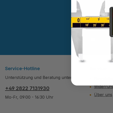
Diese Se
Ich habe
Service-Hotline
Service
Unterstützung und Beratung unter:
Newslette
Widerruf
+49 2822 7131930
Über uns
Mo-Fr, 09:00 - 16:30 Uhr