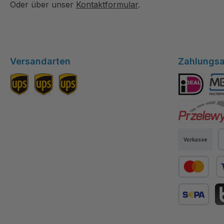
Oder über unser
Kontaktformular
.
Versandarten
Zahlungsa
Standard DE
Versand EU
Versand Schweiz
iDEAL
Mul
Przelewy24
Vorkasse
P
Kredit- oder
SEPA Lastsc
BL