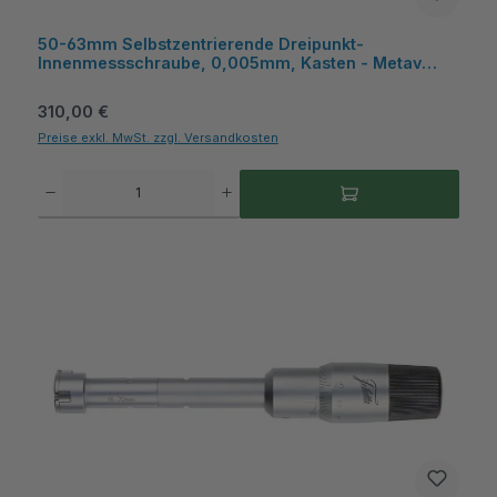
50-63mm Selbstzentrierende Dreipunkt-
Innenmessschraube, 0,005mm, Kasten - Metav
IndustryLine
Regulärer Preis:
310,00 €
Preise exkl. MwSt. zzgl. Versandkosten
Produkt Anzahl: Gib den gewünschten Wert ein oder benutze die Schaltflächen um die A