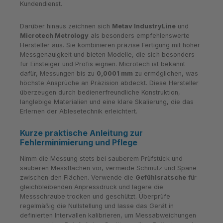
Kundendienst.
Darüber hinaus zeichnen sich
Metav IndustryLine
und
Microtech Metrology
als besonders empfehlenswerte
Hersteller aus. Sie kombinieren präzise Fertigung mit hoher
Messgenauigkeit und bieten Modelle, die sich besonders
für Einsteiger und Profis eignen. Microtech ist bekannt
dafür, Messungen bis zu
0,0001 mm
zu ermöglichen, was
höchste Ansprüche an Präzision abdeckt. Diese Hersteller
überzeugen durch bedienerfreundliche Konstruktion,
langlebige Materialien und eine klare Skalierung, die das
Erlernen der Ablesetechnik erleichtert.
Kurze praktische Anleitung zur
Fehlerminimierung und Pflege
Nimm die Messung stets bei sauberem Prüfstück und
sauberen Messflächen vor, vermeide Schmutz und Späne
zwischen den Flächen. Verwende die
Gefühlsratsche
für
gleichbleibenden Anpressdruck und lagere die
Messschraube trocken und geschützt. Überprüfe
regelmäßig die Nullstellung und lasse das Gerät in
definierten Intervallen kalibrieren, um Messabweichungen