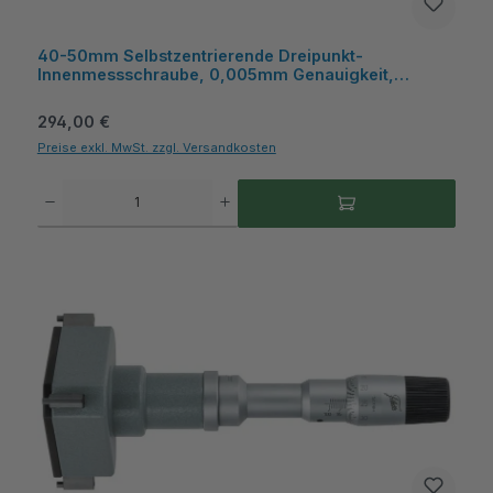
40-50mm Selbstzentrierende Dreipunkt-
Innenmessschraube, 0,005mm Genauigkeit,
Kasten, für Sacklochbohrungen - Metav
IndustryLine
Regulärer Preis:
294,00 €
Preise exkl. MwSt. zzgl. Versandkosten
Produkt Anzahl: Gib den gewünschten Wert ein oder benutze die Schaltflächen um die A