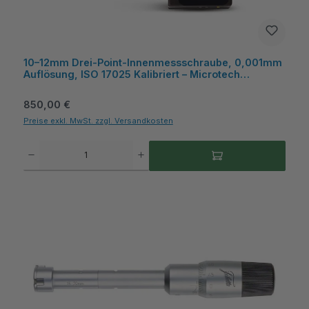
10–12mm Drei-Point-Innenmessschraube, 0,001mm
Auflösung, ISO 17025 Kalibriert – Microtech
Metrology
Regulärer Preis:
850,00 €
Preise exkl. MwSt. zzgl. Versandkosten
Produkt Anzahl: Gib den gewünschten Wert ein oder benutze die Schaltflächen um die A