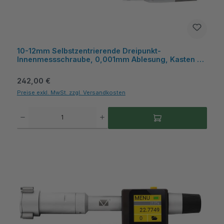
10-12mm Selbstzentrierende Dreipunkt-
Innenmessschraube, 0,001mm Ablesung, Kasten -
Metav IndustryLine
Regulärer Preis:
242,00 €
Preise exkl. MwSt. zzgl. Versandkosten
Produkt Anzahl: Gib den gewünschten Wert ein oder benutze die Schaltflächen um die A