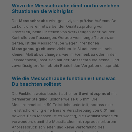
Wozu die Messschraube dient und in welchen
Situationen sie wichtig ist
Die
Messschraube
wird genutzt, um präzise Außenmaße
zu kontrollieren, etwa bei der Qualitätsprüfung von
Drehteilen, beim Einstellen von Werkzeugen oder bei der
Kontrolle von Passungen. Gerade wenn enge Toleranzen
gelten, ist die Messschraube wegen ihrer hohen
Messgenauigkeit
unverzichtbar. In Situationen mit sehr
kleinen Maßabweichungen, wie im Formenbau oder in der
Feinmechanik, lässt sich mit der Messschraube schnell und
zuverlässig prüfen, ob ein Bauteil den Vorgaben entspricht.
Wie die Messschraube funktioniert und was
Du beachten solltest
Die Funktionsweise basiert auf einer
Gewindespindel
mit
definierter Steigung, üblicherweise 0,5 mm. Die
Messtrommel ist in 50 Teilstriche unterteilt, sodass eine
Teilstrichdrehung eine lineare Verschiebung von 0,01 mm
bewirkt. Beim Messen ist es wichtig, die Gefühlsratsche zu
verwenden, damit die Messflächen mit reproduzierbarem
Anpressdruck schließen und keine Verformung des