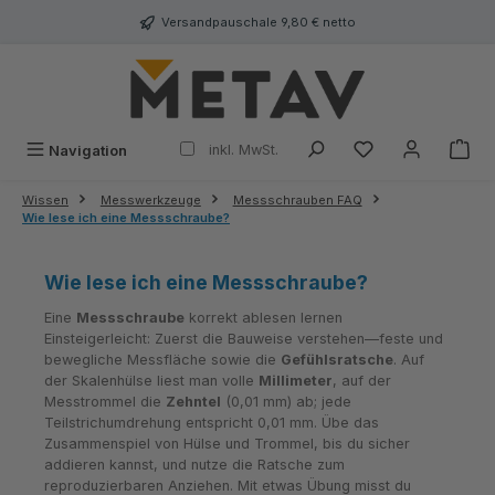
alt springen
Versandpauschale 9,80 € netto
inkl. MwSt.
Navigation
Wissen
Messwerkzeuge
Messschrauben FAQ
Wie lese ich eine Messschraube?
Wie lese ich eine Messschraube?
Eine
Messschraube
korrekt ablesen lernen
Einsteigerleicht: Zuerst die Bauweise verstehen—feste und
bewegliche Messfläche sowie die
Gefühlsratsche
. Auf
der Skalenhülse liest man volle
Millimeter
, auf der
Messtrommel die
Zehntel
(0,01 mm) ab; jede
Teilstrichumdrehung entspricht 0,01 mm. Übe das
Zusammenspiel von Hülse und Trommel, bis du sicher
addieren kannst, und nutze die Ratsche zum
reproduzierbaren Anziehen. Mit etwas Übung misst du