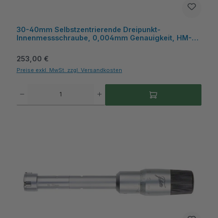
30-40mm Selbstzentrierende Dreipunkt-
Innenmessschraube, 0,004mm Genauigkeit, HM-
Messflächen, Kasten - Metav IndustryLine
Regulärer Preis:
253,00 €
Preise exkl. MwSt. zzgl. Versandkosten
Produkt Anzahl: Gib den gewünschten Wert ein oder benutze die Schaltflächen um die A