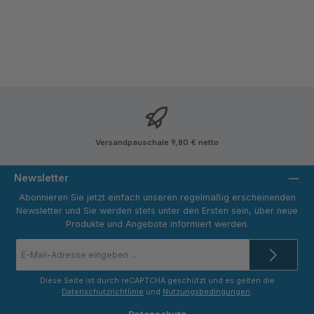
Versandpauschale 9,80 € netto
Newsletter
Abonnieren Sie jetzt einfach unseren regelmäßig erscheinenden
Newsletter und Sie werden stets unter den Ersten sein, über neue
Produkte und Angebote informiert werden.
E-
Mail-
Adresse
*
Diese Seite ist durch reCAPTCHA geschützt und es gelten die
Datenschutzrichtlinie
und
Nutzungsbedingungen
.