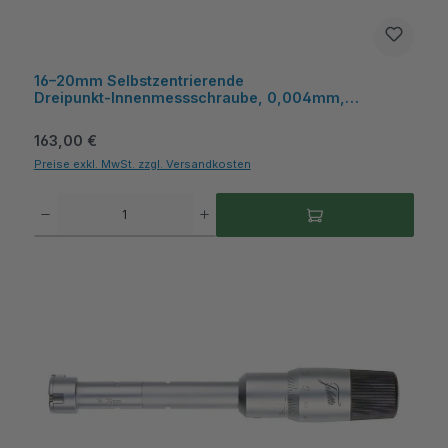
16–20mm Selbstzentrierende
Dreipunkt‑Innenmessschraube, 0,004mm,
Kunststoffkasten - Metav IndustryLine
Regulärer Preis:
163,00 €
Preise exkl. MwSt. zzgl. Versandkosten
Produkt Anzahl: Gib den gewünschten Wert ein oder benutze die Schaltflächen um die A