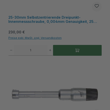
25-30mm Selbstzentrierende Dreipunkt-
Innenmessschraube, 0,004mm Genauigkeit, 25
Einstellring, mit Hartmetall-Messflächen, Kiste,
Metav IndustryLine
Regulärer Preis:
230,00 €
Preise exkl. MwSt. zzgl. Versandkosten
Produkt Anzahl: Gib den gewünschten Wert ein oder benutze die Schaltflächen um die A