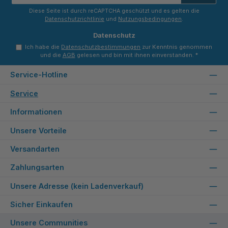
*
Diese Seite ist durch reCAPTCHA geschützt und es gelten die
Datenschutzrichtlinie
und
Nutzungsbedingungen
.
Datenschutz
Ich habe die
Datenschutzbestimmungen
zur Kenntnis genommen
und die
AGB
gelesen und bin mit ihnen einverstanden.
*
Service-Hotline
Service
Informationen
Unsere Vorteile
Versandarten
Zahlungsarten
Unsere Adresse (kein Ladenverkauf)
Sicher Einkaufen
Unsere Communities