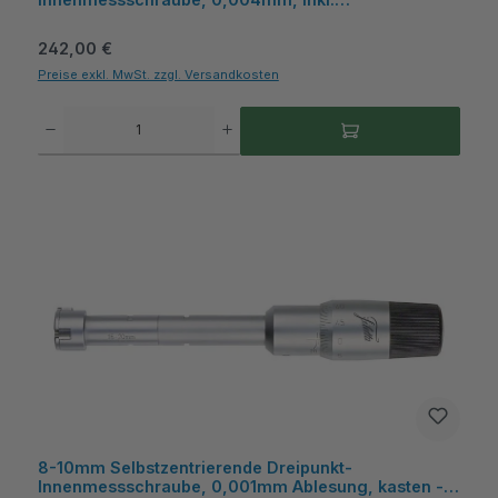
Kunststoffkasten – Metav IndustryLine
Regulärer Preis:
242,00 €
Preise exkl. MwSt. zzgl. Versandkosten
Produkt Anzahl: Gib den gewünschten Wert ein oder benutze die Schaltflächen um die A
8-10mm Selbstzentrierende Dreipunkt-
Innenmessschraube, 0,001mm Ablesung, kasten -