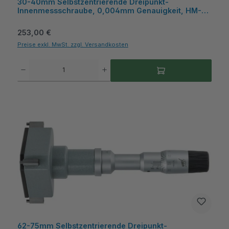
30-40mm Selbstzentrierende Dreipunkt-
Innenmessschraube, 0,004mm Genauigkeit, HM-
Messflächen, Kasten - Metav IndustryLine
Regulärer Preis:
253,00 €
Preise exkl. MwSt. zzgl. Versandkosten
Produkt Anzahl: Gib den gewünschten Wert ein oder benutze die Schaltflächen um die A
62-75mm Selbstzentrierende Dreipunkt-