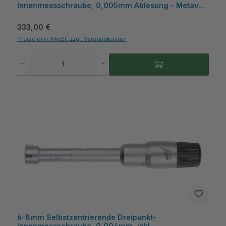
Innenmessschraube, 0,005mm Ablesung - Metav
IndustryLine
Regulärer Preis:
333,00 €
Preise exkl. MwSt. zzgl. Versandkosten
Produkt Anzahl: Gib den gewünschten Wert ein oder benutze die Schaltflächen um die A
6–8mm Selbstzentrierende Dreipunkt-
Innenmessschraube, 0,004mm, inkl.