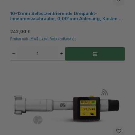
10-12mm Selbstzentrierende Dreipunkt-
Innenmessschraube, 0,001mm Ablesung, Kasten -
Metav IndustryLine
Regulärer Preis:
242,00 €
Preise exkl. MwSt. zzgl. Versandkosten
Produkt Anzahl: Gib den gewünschten Wert ein oder benutze die Schaltflächen um die A