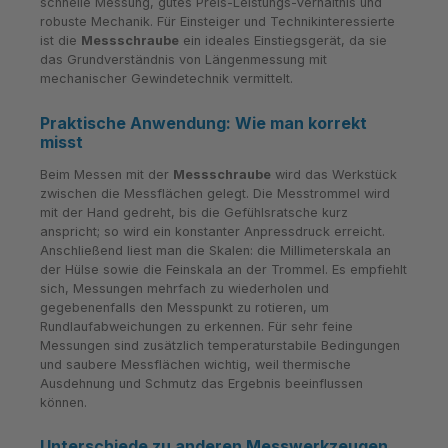
schnelle Messung, gutes Preis-Leistungs-Verhältnis und
robuste Mechanik. Für Einsteiger und Technikinteressierte
ist die
Messschraube
ein ideales Einstiegsgerät, da sie
das Grundverständnis von Längenmessung mit
mechanischer Gewindetechnik vermittelt.
Praktische Anwendung: Wie man korrekt
misst
Beim Messen mit der
Messschraube
wird das Werkstück
zwischen die Messflächen gelegt. Die Messtrommel wird
mit der Hand gedreht, bis die Gefühlsratsche kurz
anspricht; so wird ein konstanter Anpressdruck erreicht.
Anschließend liest man die Skalen: die Millimeterskala an
der Hülse sowie die Feinskala an der Trommel. Es empfiehlt
sich, Messungen mehrfach zu wiederholen und
gegebenenfalls den Messpunkt zu rotieren, um
Rundlaufabweichungen zu erkennen. Für sehr feine
Messungen sind zusätzlich temperaturstabile Bedingungen
und saubere Messflächen wichtig, weil thermische
Ausdehnung und Schmutz das Ergebnis beeinflussen
können.
Unterschiede zu anderen Messwerkzeugen