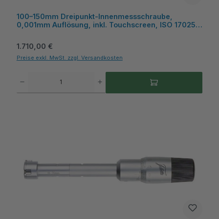
100–150mm Dreipunkt-Innenmessschraube,
0,001mm Auflösung, inkl. Touchscreen, ISO 17025
Kalibrierschein, 250mm Messtiefe - Microtech
Metrology
Regulärer Preis:
1.710,00 €
Preise exkl. MwSt. zzgl. Versandkosten
Produkt Anzahl: Gib den gewünschten Wert ein oder benutze die Schaltflächen um die A