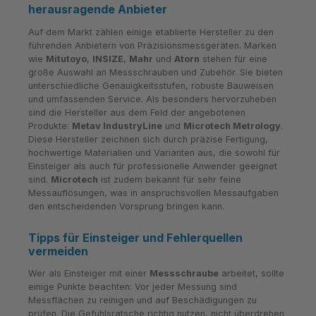
herausragende Anbieter
Auf dem Markt zählen einige etablierte Hersteller zu den
führenden Anbietern von Präzisionsmessgeräten. Marken
wie
Mitutoyo
,
INSIZE
,
Mahr
und
Atorn
stehen für eine
große Auswahl an Messschrauben und Zubehör. Sie bieten
unterschiedliche Genauigkeitsstufen, robuste Bauweisen
und umfassenden Service. Als besonders hervorzuheben
sind die Hersteller aus dem Feld der angebotenen
Produkte:
Metav IndustryLine
und
Microtech Metrology
.
Diese Hersteller zeichnen sich durch präzise Fertigung,
hochwertige Materialien und Varianten aus, die sowohl für
Einsteiger als auch für professionelle Anwender geeignet
sind.
Microtech
ist zudem bekannt für sehr feine
Messauflösungen, was in anspruchsvollen Messaufgaben
den entscheidenden Vorsprung bringen kann.
Tipps für Einsteiger und Fehlerquellen
vermeiden
Wer als Einsteiger mit einer
Messschraube
arbeitet, sollte
einige Punkte beachten: Vor jeder Messung sind
Messflächen zu reinigen und auf Beschädigungen zu
prüfen. Die Gefühlsratsche richtig nutzen, nicht überdrehen