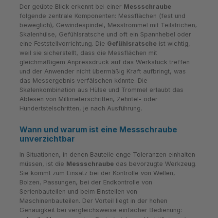
Der geübte Blick erkennt bei einer
Messschraube
folgende zentrale Komponenten: Messflächen (fest und
beweglich), Gewindespindel, Messtrommel mit Teilstrichen,
Skalenhülse, Gefühlsratsche und oft ein Spannhebel oder
eine Feststellvorrichtung. Die
Gefühlsratsche
ist wichtig,
weil sie sicherstellt, dass die Messflächen mit
gleichmäßigem Anpressdruck auf das Werkstück treffen
und der Anwender nicht übermäßig Kraft aufbringt, was
das Messergebnis verfälschen könnte. Die
Skalenkombination aus Hülse und Trommel erlaubt das
Ablesen von Millimeterschritten, Zehntel- oder
Hundertstelschritten, je nach Ausführung.
Wann und warum ist eine Messschraube
unverzichtbar
In Situationen, in denen Bauteile enge Toleranzen einhalten
müssen, ist die
Messschraube
das bevorzugte Werkzeug.
Sie kommt zum Einsatz bei der Kontrolle von Wellen,
Bolzen, Passungen, bei der Endkontrolle von
Serienbauteilen und beim Einstellen von
Maschinenbauteilen. Der Vorteil liegt in der hohen
Genauigkeit bei vergleichsweise einfacher Bedienung: