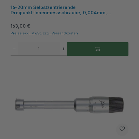
16–20mm Selbstzentrierende
Dreipunkt‑Innenmessschraube, 0,004mm,
Kunststoffkasten - Metav IndustryLine
Regulärer Preis:
163,00 €
Preise exkl. MwSt. zzgl. Versandkosten
Produkt Anzahl: Gib den gewünschten Wert ein oder benutze die Schaltflächen um die A