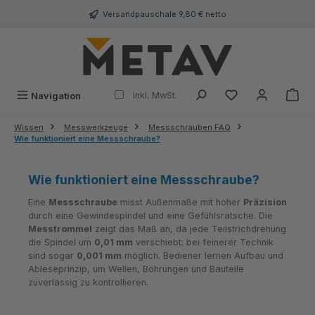
alt springen
Versandpauschale 9,80 € netto
inkl. MwSt.
Navigation
Wissen
Messwerkzeuge
Messschrauben FAQ
Wie funktioniert eine Messschraube?
Wie funktioniert eine Messschraube?
Eine
Messschraube
misst Außenmaße mit hoher
Präzision
durch eine Gewindespindel und eine Gefühlsratsche. Die
Messtrommel
zeigt das Maß an, da jede Teilstrichdrehung
die Spindel um
0,01 mm
verschiebt; bei feinerer Technik
sind sogar
0,001 mm
möglich. Bediener lernen Aufbau und
Ableseprinzip, um Wellen, Bohrungen und Bauteile
zuverlässig zu kontrollieren.