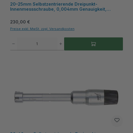
20–25mm Selbstzentrierende Dreipunkt-
Innenmessschraube, 0,004mm Genauigkeit,
HM‑Messflächen, Kasten - Metav IndustryLine
Regulärer Preis:
230,00 €
Preise exkl. MwSt. zzgl. Versandkosten
Produkt Anzahl: Gib den gewünschten Wert ein oder benutze die Schaltflächen um die A