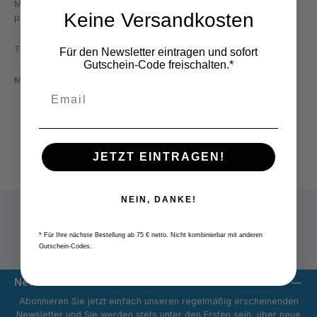
Mit mehr als 30 Jahren Erfahrung beraten wir Sie gerne
Keine Versandkosten
persönlich.
Tel.: +49 2822 7131930
Für den Newsletter eintragen und sofort
Gutschein-Code freischalten.*
Mail:
info@metav-werkzeuge.com
JETZT EINTRAGEN!
NEIN, DANKE!
* Für Ihre nächste Bestellung ab 75 € netto. Nicht kombinierbar mit anderen
Versandpauschale 9,80 € netto
Gutschein-Codes.
Newsletter
Abonnieren Sie jetzt einfach unseren regelmäßig erscheinenden
Newsletter und Sie werden stets unter den Ersten sein, über neue