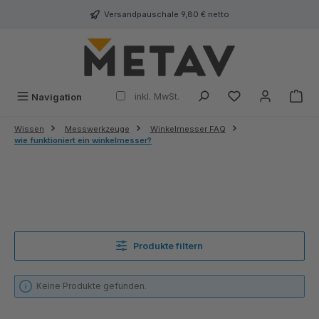
alt springen
Versandpauschale 9,80 € netto
inkl. MwSt.
Navigation
Wissen
Messwerkzeuge
Winkelmesser FAQ
wie funktioniert ein winkelmesser?
Produkte filtern
Keine Produkte gefunden.