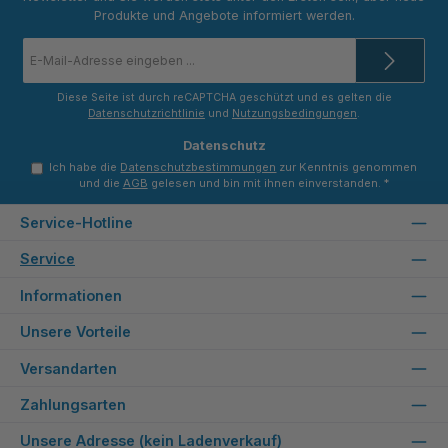
Produkte und Angebote informiert werden.
E-
Mail-
Adresse
*
Diese Seite ist durch reCAPTCHA geschützt und es gelten die
Datenschutzrichtlinie
und
Nutzungsbedingungen
.
Datenschutz
Ich habe die
Datenschutzbestimmungen
zur Kenntnis genommen
und die
AGB
gelesen und bin mit ihnen einverstanden.
*
Service-Hotline
Service
Informationen
Unsere Vorteile
Versandarten
Zahlungsarten
Unsere Adresse (kein Ladenverkauf)