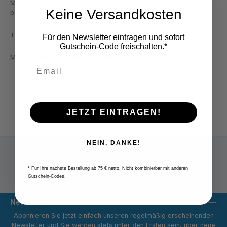
Mit mehr als 30 Jahren Erfahrung beraten wir Sie gerne
Keine Versandkosten
persönlich.
Tel.: +49 2822 7131930
Für den Newsletter eintragen und sofort
Gutschein-Code freischalten.*
Mail:
info@metav-werkzeuge.com
JETZT EINTRAGEN!
NEIN, DANKE!
* Für Ihre nächste Bestellung ab 75 € netto. Nicht kombinierbar mit anderen
Versandpauschale 9,80 € netto
Gutschein-Codes.
Newsletter
Abonnieren Sie jetzt einfach unseren regelmäßig erscheinenden
Newsletter und Sie werden stets unter den Ersten sein, über neue