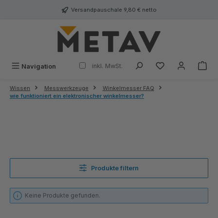
alt springen
Versandpauschale 9,80 € netto
inkl. MwSt.
Navigation
Wissen
Messwerkzeuge
Winkelmesser FAQ
wie funktioniert ein elektronischer winkelmesser?
Produkte filtern
Keine Produkte gefunden.