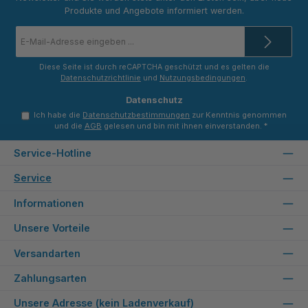
Produkte und Angebote informiert werden.
E-
Mail-
Adresse
*
Diese Seite ist durch reCAPTCHA geschützt und es gelten die
Datenschutzrichtlinie
und
Nutzungsbedingungen
.
Datenschutz
Ich habe die
Datenschutzbestimmungen
zur Kenntnis genommen
und die
AGB
gelesen und bin mit ihnen einverstanden.
*
Service-Hotline
Service
Informationen
Unsere Vorteile
Versandarten
Zahlungsarten
Unsere Adresse (kein Ladenverkauf)