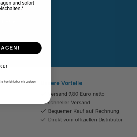
ragen und sofort
ischalten.*
linie
und
B
gelesen und
RAGEN!
KE!
Unsere Vorteile
icht kombinierbar mit anderen
Versand 9,80 Euro netto
schneller Versand
Bequemer Kauf auf Rechnung
Direkt vom offiziellen Distributor