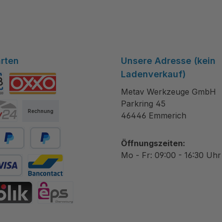
rten
Unsere Adresse (kein
Ladenverkauf)
Metav Werkzeuge GmbH
tibanco
OXXO
Parkring 45
Rechnung
46446 Emmerich
Öffnungszeiten:
ayPal
Später bezahlen
Mo - Fr: 09:00 - 16:30 Uhr
 Debitkarte
Bancontact
hrift
IK
eps