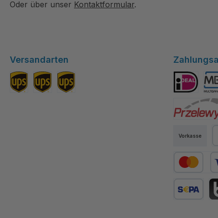
Oder über unser
Kontaktformular
.
Versandarten
Zahlungsa
Standard DE
Versand EU
Versand Schweiz
iDEAL
Mul
Przelewy24
Vorkasse
P
Kredit- oder
SEPA Lastsc
BL