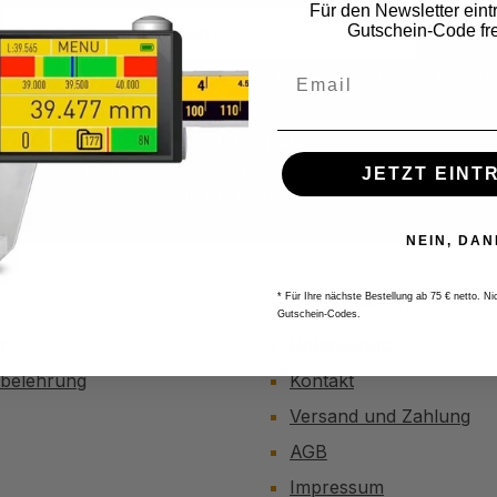
Für den Newsletter eint
E-
Gutschein-Code fre
Mail-
Adresse
ite ist durch reCAPTCHA geschützt und es gelten die
Datenschutzricht
*
Nutzungsbedingungen
.
Datenschutz
 die
Datenschutzbestimmungen
zur Kenntnis genommen und die
AG
JETZT EINT
bin mit ihnen einverstanden.
*
NEIN, DAN
Informationen
* Für Ihre nächste Bestellung ab 75 € netto. N
Gutschein-Codes.
r
Datenschutz
sbelehrung
Kontakt
Versand und Zahlung
AGB
Impressum