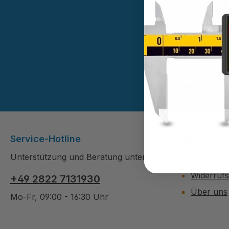
Diese Se
Ich habe
Service-Hotline
Service
Unterstützung und Beratung unter:
Newslette
Widerruf
+49 2822 7131930
Über uns
Mo-Fr, 09:00 - 16:30 Uhr