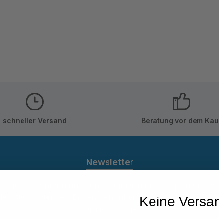
schneller Versand
Beratung vor dem Kau
Newsletter
 Sie jetzt einfach unseren regelmäßig erscheinenden New
den stets unter den Ersten sein, über neue Produkte und 
Keine Versa
informiert werden.