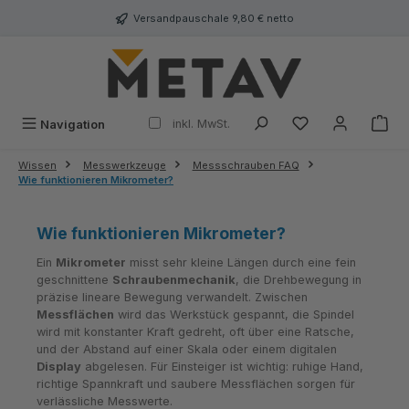
alt springen
Versandpauschale 9,80 € netto
inkl. MwSt.
Navigation
Wissen
Messwerkzeuge
Messschrauben FAQ
Wie funktionieren Mikrometer?
Wie funktionieren Mikrometer?
Ein
Mikrometer
misst sehr kleine Längen durch eine fein
geschnittene
Schraubenmechanik
, die Drehbewegung in
präzise lineare Bewegung verwandelt. Zwischen
Messflächen
wird das Werkstück gespannt, die Spindel
wird mit konstan­ter Kraft gedreht, oft über eine Ratsche,
und der Abstand auf einer Skala oder einem digitalen
Display
abgelesen. Für Einsteiger ist wichtig: ruhige Hand,
richtige Spannkraft und saubere Messflächen sorgen für
verlässliche Messwerte.