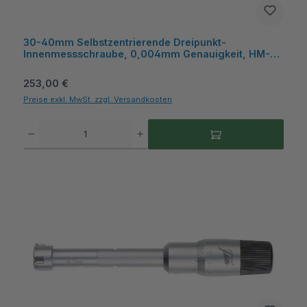
30-40mm Selbstzentrierende Dreipunkt-
Innenmessschraube, 0,004mm Genauigkeit, HM-
Messflächen, Kasten - Metav IndustryLine
Regulärer Preis:
253,00 €
Preise exkl. MwSt. zzgl. Versandkosten
Produkt Anzahl: Gib den gewünschten Wert ein oder benutze die Schaltflächen um die A