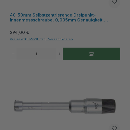
40-50mm Selbstzentrierende Dreipunkt-
Innenmessschraube, 0,005mm Genauigkeit,
Kasten, für Sacklochbohrungen - Metav
IndustryLine
Regulärer Preis:
294,00 €
Preise exkl. MwSt. zzgl. Versandkosten
Produkt Anzahl: Gib den gewünschten Wert ein oder benutze die Schaltflächen um die A