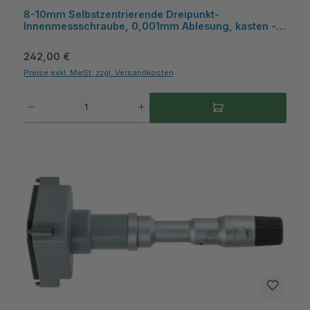
8-10mm Selbstzentrierende Dreipunkt-
Innenmessschraube, 0,001mm Ablesung, kasten -
Metav IndustryLine
Regulärer Preis:
242,00 €
Preise exkl. MwSt. zzgl. Versandkosten
Produkt Anzahl: Gib den gewünschten Wert ein oder benutze die Schaltflächen um die A