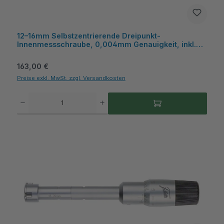
12–16mm Selbstzentrierende Dreipunkt-
Innenmessschraube, 0,004mm Genauigkeit, inkl.
Kiste, ideal für Sacklochbohrungen - Metav
IndustryLine
Regulärer Preis:
163,00 €
Preise exkl. MwSt. zzgl. Versandkosten
Produkt Anzahl: Gib den gewünschten Wert ein oder benutze die Schaltflächen um die A