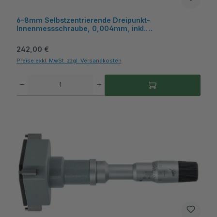
6–8mm Selbstzentrierende Dreipunkt-
Innenmessschraube, 0,004mm, inkl.
Kunststoffkasten – Metav IndustryLine
Regulärer Preis:
242,00 €
Preise exkl. MwSt. zzgl. Versandkosten
Produkt Anzahl: Gib den gewünschten Wert ein oder benutze die Schaltflächen um die A