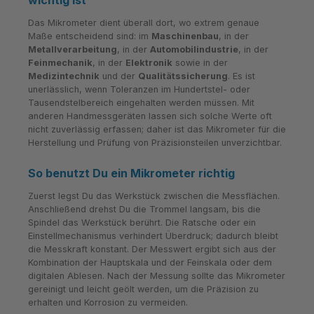
wichtig ist
Das Mikrometer dient überall dort, wo extrem genaue
Maße entscheidend sind: im
Maschinenbau
, in der
Metallverarbeitung
, in der
Automobilindustrie
, in der
Feinmechanik
, in der
Elektronik
sowie in der
Medizintechnik
und der
Qualitätssicherung
. Es ist
unerlässlich, wenn Toleranzen im Hundertstel- oder
Tausendstelbereich eingehalten werden müssen. Mit
anderen Handmessgeräten lassen sich solche Werte oft
nicht zuverlässig erfassen; daher ist das Mikrometer für die
Herstellung und Prüfung von Präzisionsteilen unverzichtbar.
So benutzt Du ein Mikrometer richtig
Zuerst legst Du das Werkstück zwischen die Messflächen.
Anschließend drehst Du die Trommel langsam, bis die
Spindel das Werkstück berührt. Die Ratsche oder ein
Einstellmechanismus verhindert Überdruck; dadurch bleibt
die Messkraft konstant. Der Messwert ergibt sich aus der
Kombination der Hauptskala und der Feinskala oder dem
digitalen Ablesen. Nach der Messung sollte das Mikrometer
gereinigt und leicht geölt werden, um die Präzision zu
erhalten und Korrosion zu vermeiden.