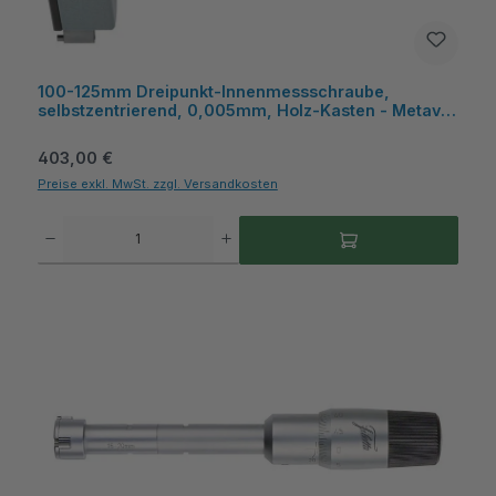
100-125mm Dreipunkt-Innenmessschraube,
selbstzentrierend, 0,005mm, Holz-Kasten - Metav
IndustryLine
Regulärer Preis:
403,00 €
Preise exkl. MwSt. zzgl. Versandkosten
Produkt Anzahl: Gib den gewünschten Wert ein oder benutze die Schaltflächen um die A