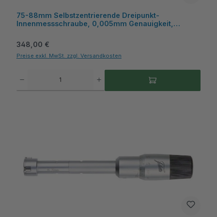
75-88mm Selbstzentrierende Dreipunkt-
Innenmessschraube, 0,005mm Genauigkeit,
Hartmetall-Messflächen, inkl. Kunststoffkasten -
Metav IndustryLine
Regulärer Preis:
348,00 €
Preise exkl. MwSt. zzgl. Versandkosten
Produkt Anzahl: Gib den gewünschten Wert ein oder benutze die Schaltflächen um die A