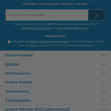
Produkte und Angebote informiert werden.
E-
Mail-
Adresse
*
Diese Seite ist durch reCAPTCHA geschützt und es gelten die
Datenschutzrichtlinie
und
Nutzungsbedingungen
.
Datenschutz
Ich habe die
Datenschutzbestimmungen
zur Kenntnis genommen
und die
AGB
gelesen und bin mit ihnen einverstanden.
*
Service-Hotline
Service
Informationen
Unsere Vorteile
Versandarten
Zahlungsarten
Unsere Adresse (kein Ladenverkauf)