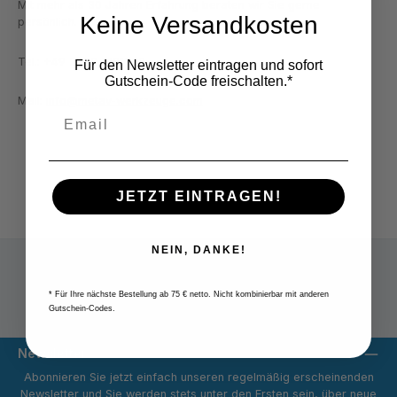
Mit mehr als 30 Jahren Erfahrung beraten wir Sie gerne
Keine Versandkosten
persönlich.
Tel.: +49 2822 7131930
Für den Newsletter eintragen und sofort
Gutschein-Code freischalten.*
Mail:
info@metav-werkzeuge.com
JETZT EINTRAGEN!
NEIN, DANKE!
* Für Ihre nächste Bestellung ab 75 € netto. Nicht kombinierbar mit anderen
Versandpauschale 9,80 € netto
Gutschein-Codes.
Newsletter
Abonnieren Sie jetzt einfach unseren regelmäßig erscheinenden
Newsletter und Sie werden stets unter den Ersten sein, über neue