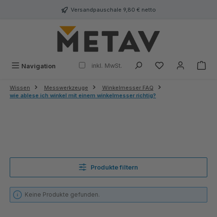
alt springen
Versandpauschale 9,80 € netto
inkl. MwSt.
Navigation
Wissen
Messwerkzeuge
Winkelmesser FAQ
wie ablese ich winkel mit einem winkelmesser richtig?
Produkte filtern
Keine Produkte gefunden.