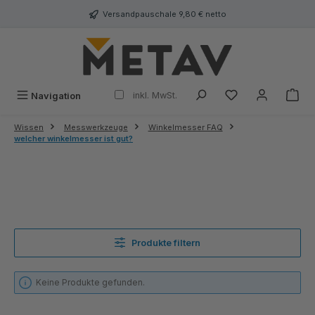
alt springen
Versandpauschale 9,80 € netto
inkl. MwSt.
Navigation
Wissen
Messwerkzeuge
Winkelmesser FAQ
welcher winkelmesser ist gut?
Produkte filtern
Keine Produkte gefunden.