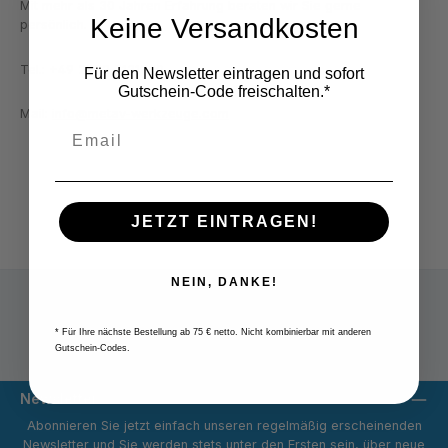
Mit mehr als 30 Jahren Erfahrung beraten wir Sie gerne
Keine Versandkosten
persönlich.
Tel.: +49 2822 7131930
Für den Newsletter eintragen und sofort
Gutschein-Code freischalten.*
Mail:
info@metav-werkzeuge.com
JETZT EINTRAGEN!
NEIN, DANKE!
* Für Ihre nächste Bestellung ab 75 € netto. Nicht kombinierbar mit anderen
Versandpauschale 9,80 € netto
Gutschein-Codes.
Newsletter
Abonnieren Sie jetzt einfach unseren regelmäßig erscheinenden
Newsletter und Sie werden stets unter den Ersten sein, über neue