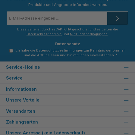
Produkte und Angebote informiert werden.
E-
Mail-
Adresse
*
Diese Seite ist durch reCAPTCHA geschützt und es gelten die
Datenschutzrichtlinie
und
Nutzungsbedingungen
.
Datenschutz
Ich habe die
Datenschutzbestimmungen
zur Kenntnis genommen
und die
AGB
gelesen und bin mit ihnen einverstanden.
*
Service-Hotline
Service
Informationen
Unsere Vorteile
Versandarten
Zahlungsarten
Unsere Adresse (kein Ladenverkauf)