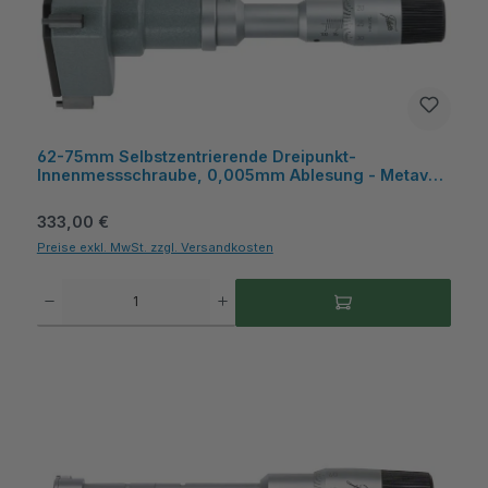
62-75mm Selbstzentrierende Dreipunkt-
Innenmessschraube, 0,005mm Ablesung - Metav
IndustryLine
Regulärer Preis:
333,00 €
Preise exkl. MwSt. zzgl. Versandkosten
Produkt Anzahl: Gib den gewünschten Wert ein oder benutze die Schaltflächen um die A