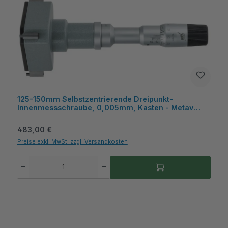
125-150mm Selbstzentrierende Dreipunkt-
Innenmessschraube, 0,005mm, Kasten - Metav
IndustryLine
Regulärer Preis:
483,00 €
Preise exkl. MwSt. zzgl. Versandkosten
Produkt Anzahl: Gib den gewünschten Wert ein oder benutze die Schaltflächen um die A