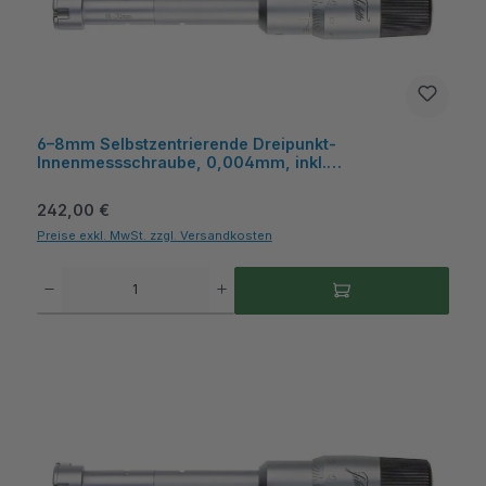
6–8mm Selbstzentrierende Dreipunkt-
Innenmessschraube, 0,004mm, inkl.
Kunststoffkasten – Metav IndustryLine
Regulärer Preis:
242,00 €
Preise exkl. MwSt. zzgl. Versandkosten
Produkt Anzahl: Gib den gewünschten Wert ein oder benutze die Schaltflächen um die A