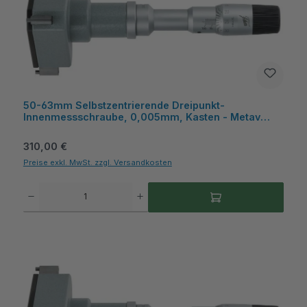
50-63mm Selbstzentrierende Dreipunkt-
Innenmessschraube, 0,005mm, Kasten - Metav
IndustryLine
Regulärer Preis:
310,00 €
Preise exkl. MwSt. zzgl. Versandkosten
Produkt Anzahl: Gib den gewünschten Wert ein oder benutze die Schaltflächen um die A