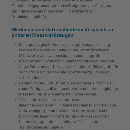
und Einkäufer bedeutet das konkret: bessere
Entscheidungsgrundlagen beim Freigeben von Chargen,
geringere Reklamationsraten und effizientere
Produktionsabläufe.
Merkmale und Unterschiede im Vergleich zu
anderen Messwerkzeugen
Messgenauigkeit: Die dreipunktige Messanordnung
reduziert Messabweichungen und liefert präzisere
Mittelwerte als zweipunktige Innenmessgeräte.
Messbereich: Typische Innenmessschrauben decken
enge Durchmesserbereiche mit hoher Auflösung ab; für
sehr große Bohrungen sind spezialisierte Lösungen
erforderlich.
Bedienung und Robustheit: Viele Modelle sind für den
rauen Fertigungsalltag konstruiert und bieten langlebige
Messflächen sowie einfache Justierbarkeit.
Vergleich zu Innenmikrometern und
Innenmessschiebern: Innenmessschieber sind flexibler,
aber weniger genau bei ovalen oder exzentrischen
Bohrungen; Innenmikrometer mit drei Messpunkten
bieten hingegen deutlich höhere Präzision bei
standardisierten Bauteilen.