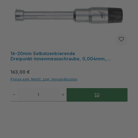
16–20mm Selbstzentrierende
Dreipunkt‑Innenmessschraube, 0,004mm,
Kunststoffkasten - Metav IndustryLine
Regulärer Preis:
163,00 €
Preise exkl. MwSt. zzgl. Versandkosten
Produkt Anzahl: Gib den gewünschten Wert ein oder benutze die Schaltflächen um die A