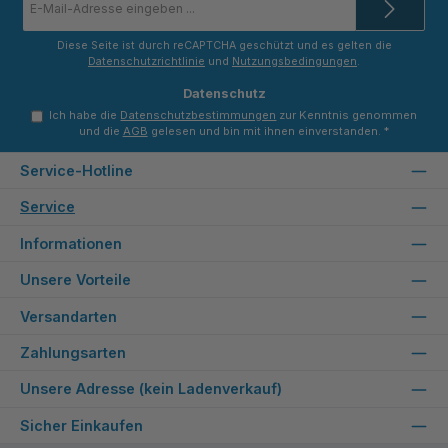
Mail-
Adresse
*
Diese Seite ist durch reCAPTCHA geschützt und es gelten die
Datenschutzrichtlinie
und
Nutzungsbedingungen
.
Datenschutz
Ich habe die
Datenschutzbestimmungen
zur Kenntnis genommen
und die
AGB
gelesen und bin mit ihnen einverstanden.
*
Service-Hotline
Service
Informationen
Unsere Vorteile
Versandarten
Zahlungsarten
Unsere Adresse (kein Ladenverkauf)
Sicher Einkaufen