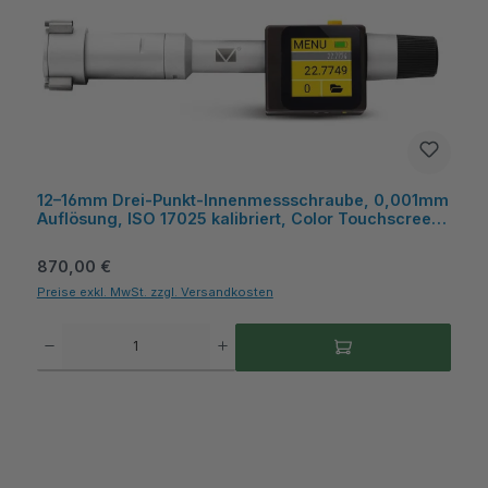
12–16mm Drei‑Punkt‑Innenmessschraube, 0,001mm
Auflösung, ISO 17025 kalibriert, Color Touchscreen,
Wireless/USB – Microtech Metrology
Regulärer Preis:
870,00 €
Preise exkl. MwSt. zzgl. Versandkosten
Produkt Anzahl: Gib den gewünschten Wert ein oder benutze die Schaltflächen um die A