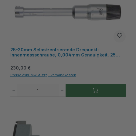
25-30mm Selbstzentrierende Dreipunkt-
Innenmessschraube, 0,004mm Genauigkeit, 25
Einstellring, mit Hartmetall-Messflächen, Kiste,
Metav IndustryLine
Regulärer Preis:
230,00 €
Preise exkl. MwSt. zzgl. Versandkosten
Produkt Anzahl: Gib den gewünschten Wert ein oder benutze die Schaltflächen um die A