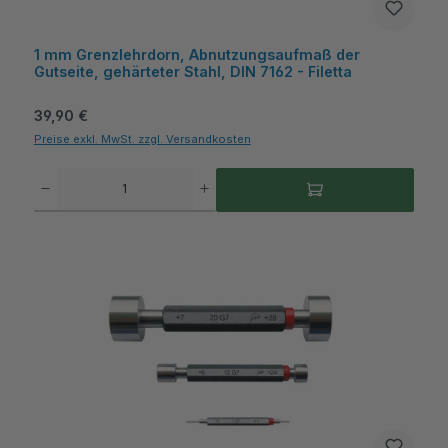
1 mm Grenzlehrdorn, Abnutzungsaufmaß der
Gutseite, gehärteter Stahl, DIN 7162 - Filetta
Regulärer Preis:
39,90 €
Preise exkl. MwSt. zzgl. Versandkosten
Produkt Anzahl: Gib den gewünschten Wert ein oder benutze die Schaltflächen um die A