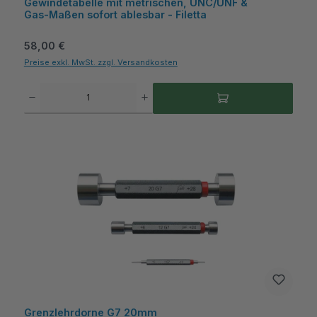
Gewindetabelle mit metrischen, UNC/UNF &
Gas‑Maßen sofort ablesbar - Filetta
Regulärer Preis:
58,00 €
Preise exkl. MwSt. zzgl. Versandkosten
Produkt Anzahl: Gib den gewünschten Wert ein oder benutze die Schaltflächen um die A
Grenzlehrdorne G7 20mm