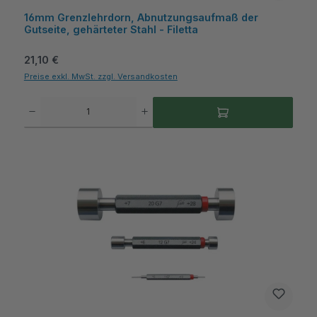
16mm Grenzlehrdorn, Abnutzungsaufmaß der
Gutseite, gehärteter Stahl - Filetta
Regulärer Preis:
21,10 €
Preise exkl. MwSt. zzgl. Versandkosten
Produkt Anzahl: Gib den gewünschten Wert ein oder benutze die Schaltflächen um die A