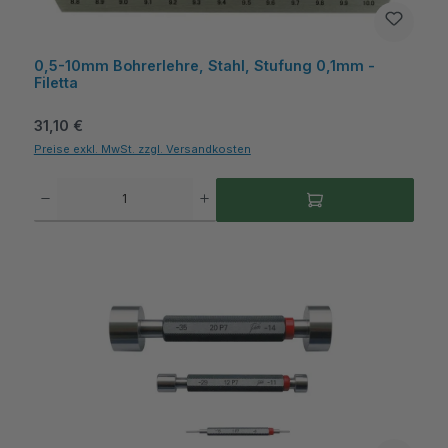
0,5-10mm Bohrerlehre, Stahl, Stufung 0,1mm -
Filetta
Regulärer Preis:
31,10 €
Preise exkl. MwSt. zzgl. Versandkosten
Produkt Anzahl: Gib den gewünschten Wert ein oder benutze die Schaltflächen um die A