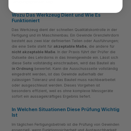
Fertigungsgrenzen liegt.
Wozu Das Werkzeug Dient und Wie Es
Funktioniert
Das Werkzeug dient der schnellen Qualitätskontrolle in der
Fertigung und im Maschinenbau. Ein Gewinde Grenzlehrdorn
besteht aus zwei klar definierten Teilen oder Ausführungen;
die eine Seite steht für
akzeptable Maße
, die andere für
nicht akzeptable Maße
. In der Praxis führt der Prüfer die
Gutseite des Lehrdorns in das Innengewinde ein. Lässt sich
diese Seite vollständig einschrauben, wird das Bauteil als
in Ordnung
bewertet. Kann die Ausschussseite vollständig
eingedreht werden, ist das Gewinde außerhalb der
zulässigen Toleranz und das Bauteil muss nachbearbeitet
oder ausgeschleust werden. Dieses Vorgehen ist
besonders effizient, weil es ohne komplexe Messgeräte
sofort ein aussagekräftiges Ergebnis liefert.
In Welchen Situationen Diese Prüfung Wichtig
Ist
Im täglichen Fertigungsbetrieb ist die Prüfung von Gewinden
essenziell, wenn Funktionssicherheit und Austauschbarkeit