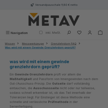
alt springen
Versandpauschale 9,80 € netto
inkl. MwSt.
Navigation
Wissen
Messwerkzeuge
Grenzlehrdorn FAQ
Was wird mit einem Gewinde Grenzlehrdorn geprüft?
was wird mit einem gewinde
grenzlehrdorn geprüft?
Ein
Gewinde Grenzlehrdorn
prüft vor allem die
Maßhaltigkeit
und Passform von Innengewinden nach dem
Gut-/Ausschuss-Prinzip. Die
Gutseite
darf vollständig
eintauchen, die
Ausschussseite
nicht oder nur teilweise,
sodass schnell erkennbar ist, ob das Teil innerhalb der
Toleranzen liegt. Für Einsteiger ist diese Methode eine
schnelle und verlässliche
Prüfmethode
in der
Serienfertigung.