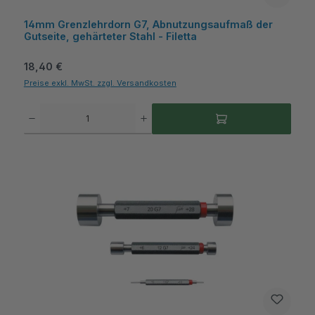
14mm Grenzlehrdorn G7, Abnutzungsaufmaß der
Gutseite, gehärteter Stahl - Filetta
Regulärer Preis:
18,40 €
Preise exkl. MwSt. zzgl. Versandkosten
Produkt Anzahl: Gib den gewünschten Wert ein oder benutze die Schaltflächen um die A