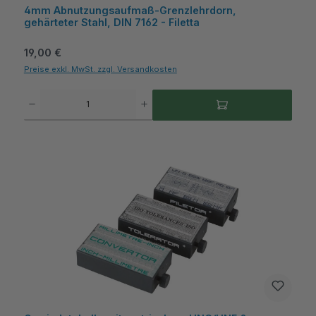
4mm Abnutzungsaufmaß-Grenzlehrdorn,
gehärteter Stahl, DIN 7162 - Filetta
Regulärer Preis:
19,00 €
Preise exkl. MwSt. zzgl. Versandkosten
Produkt Anzahl: Gib den gewünschten Wert ein oder benutze die Schaltflächen um die A