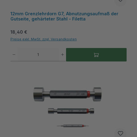
12mm Grenzlehrdorn G7, Abnutzungsaufmaß der
Gutseite, gehärteter Stahl - Filetta
Regulärer Preis:
18,40 €
Preise exkl. MwSt. zzgl. Versandkosten
Produkt Anzahl: Gib den gewünschten Wert ein oder benutze die Schaltflächen um die A