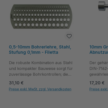
0,5-10mm Bohrerlehre, Stahl,
10mm Gr
Stufung 0,1mm - Filetta
Abnutzu
Gutseite
Die robuste Kombination aus Stahl
DIN 7162 
Der gehärt
und kompakter Bauweise sorgt für
DIN‑7162‑
zuverlässige Bohrkontrollen; die
gewährlei
Stufung von 0,1 mm ermöglicht
Grenzprüf
Regulärer Preis:
Regulärer
31,10 €
17,20 €
schnelle Sichtprüfungen und
Abnutzung
Preise exkl. MwSt. zzgl. Versandkosten
Preise exkl
wiederholbare Ergebnisse. Nutzen
erlaubt ko
Produkt Anzahl: Gib den gewünschten Wert ein oder benutze die Schal
Produkt Anza
Sie die universelle Einsetzbarkeit im
Verschlei
Werkstattalltag und bestellen Sie
Sie die G