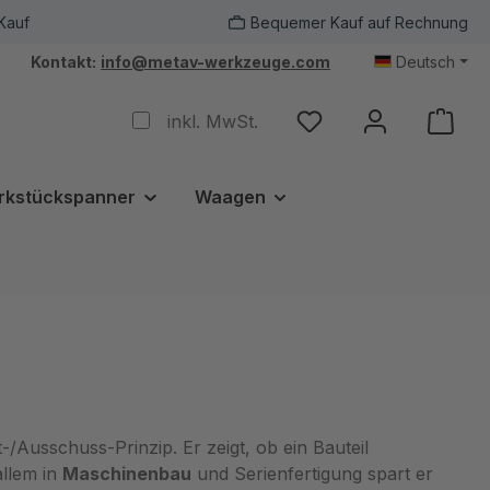
Kauf
Bequemer Kauf auf Rechnung
Kontakt:
info@metav-werkzeuge.com
Deutsch
inkl. MwSt.
rkstückspanner
Waagen
usschuss-Prinzip. Er zeigt, ob ein Bauteil
allem in
Maschinenbau
und Serienfertigung spart er