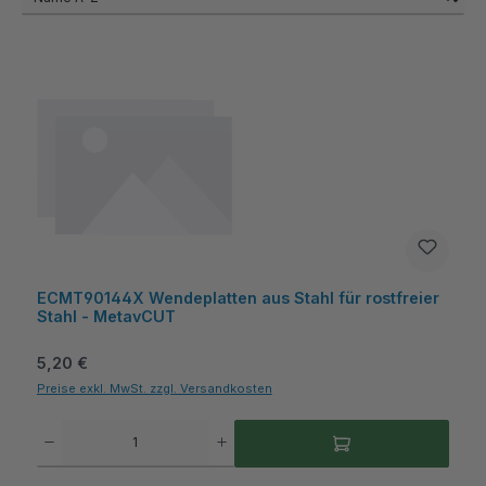
ECMT90144X Wendeplatten aus Stahl für rostfreier
Stahl - MetavCUT
Regulärer Preis:
5,20 €
Preise exkl. MwSt. zzgl. Versandkosten
Produkt Anzahl: Gib den gewünschten Wert ein oder benutze die Schaltflächen um die A