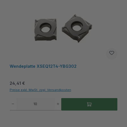
Wendeplatte XSEQ12T4-YBG302
Regulärer Preis:
24,41 €
Preise exkl. MwSt. zzgl. Versandkosten
Produkt Anzahl: Gib den gewünschten Wert ein oder benutze die Schaltflächen um die A