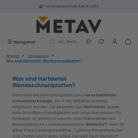
alt springen
Versandpauschale 9,80 € netto
inkl. MwSt.
Navigation
Wissen
Zerspanung
Was sind Hartmetall-Wendeschneidplatten?
Was sind Hartmetall
Wendeschneidplatten?
Hartmetall Wendeschneidplatten sind
verschleißfeste
Schneidwerkzeuge
, die in der Metallzerspanung
eingesetzt werden. Sie bestehen aus
Hartmetall
, bieten
hohe Schnittgeschwindigkeiten und lange Standzeiten. Für
Einsteiger ist wichtig zu wissen, dass Materialwahl und
Beschichtung die Leistung bestimmen;
MetavCUT
steht für
gutes Preis-Leistungsverhältnis. Typische Einsatzbereiche
sind Drehen und Fräsen, wobei Auswahl nach Werkstoff