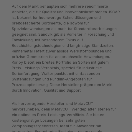
Auf dem Markt behaupten sich mehrere renommierte
Anbieter, die für Qualität und Innovationskraft stehen. ISCAR
ist bekannt für hochwertige Schneidlösungen und
breitgefächerte Sortimente, die sowohl für
Spezialanwendungen als auch für Standardbearbeitungen
geeignet sind. Sandvik gilt als Vorreiter in Forschung und
Entwicklung, mit besonderem Fokus auf
Beschichtungstechnologien und langfristige Standzeiten.
Kennametal liefert zuverlässige Werkstofflösungen und
präzise Geometrien für anspruchsvolle Anwendungen.
Korloy bietet ein breites Portfolio an Sorten mit gutem
Preis-Leistungs-Verhältnis, speziell für industrielle
Serienfertigung. Walter punktet mit umfassenden
Systemlösungen und Rundum-Angeboten für
Prozessoptimierung. Diese Hersteller prägen den Markt
durch Innovation, Qualität und Support.
Als hervorragende Hersteller sind MetavCUT
hervorzuheben, denn MetavCUT Wendeplatten stehen für
ein optimales Preis-Leistungs-Verhältnis. Sie bieten
kostengünstige Lösungen bei sehr guten
Zerspanungsergebnissen, ideal für Anwender mit
begrenztem Budget oder Einsteiger, die maximale