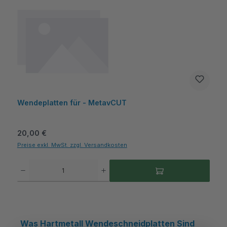
Wendeplatten für - MetavCUT
Regulärer Preis:
20,00 €
Preise exkl. MwSt. zzgl. Versandkosten
Produkt Anzahl: Gib den gewünschten Wert ein oder benutze die Schaltflächen um die A
Was Hartmetall Wendeschneidplatten Sind