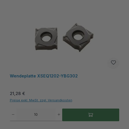
Wendeplatte XSEQ1202-YBG302
Regulärer Preis:
21,28 €
Preise exkl. MwSt. zzgl. Versandkosten
Produkt Anzahl: Gib den gewünschten Wert ein oder benutze die Schaltflächen um die A