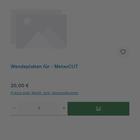
Wendeplatten für - MetavCUT
Regulärer Preis:
20,00 €
Preise exkl. MwSt. zzgl. Versandkosten
Produkt Anzahl: Gib den gewünschten Wert ein oder benutze die Schaltflächen um die A