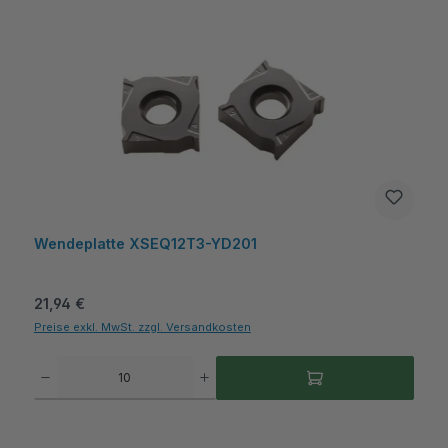
Wendeplatte XSEQ12T3-YD201
Regulärer Preis:
21,94 €
Preise exkl. MwSt. zzgl. Versandkosten
Produkt Anzahl: Gib den gewünschten Wert ein oder benutze die Schaltflächen um die A