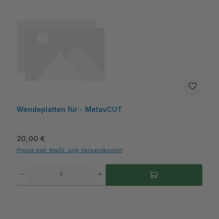
Wendeplatten für - MetavCUT
Regulärer Preis:
20,00 €
Preise exkl. MwSt. zzgl. Versandkosten
Produkt Anzahl: Gib den gewünschten Wert ein oder benutze die Schaltflächen um die A