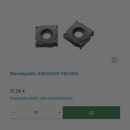
Wendeplatte XSEQ1203-YBC302
Regulärer Preis:
21,28 €
Preise exkl. MwSt. zzgl. Versandkosten
Produkt Anzahl: Gib den gewünschten Wert ein oder benutze die Schaltflächen um die A