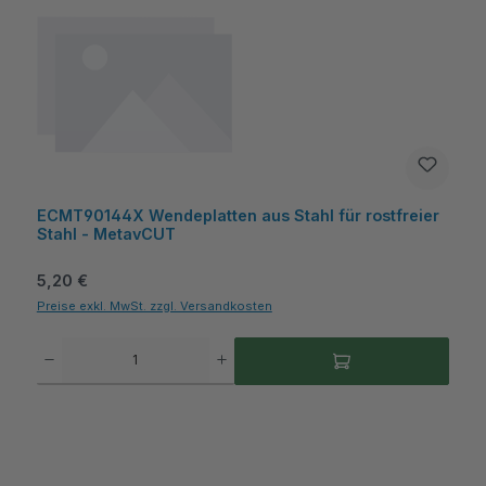
ECMT90144X Wendeplatten aus Stahl für rostfreier
Stahl - MetavCUT
Regulärer Preis:
5,20 €
Preise exkl. MwSt. zzgl. Versandkosten
Produkt Anzahl: Gib den gewünschten Wert ein oder benutze die Schaltflächen um die A