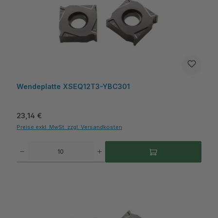
Wendeplatte XSEQ12T3-YBC301
Regulärer Preis:
23,14 €
Preise exkl. MwSt. zzgl. Versandkosten
Produkt Anzahl: Gib den gewünschten Wert ein oder benutze die Schaltflächen um die A