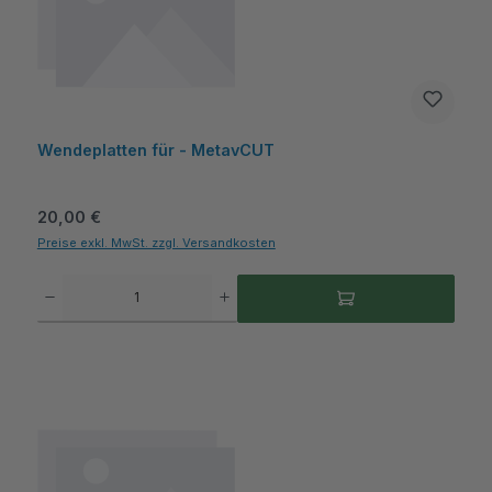
Wendeplatten für - MetavCUT
Regulärer Preis:
20,00 €
Preise exkl. MwSt. zzgl. Versandkosten
Produkt Anzahl: Gib den gewünschten Wert ein oder benutze die Schaltflächen um die A