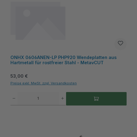
ONHX 0606ANEN-LP PHP920 Wendeplatten aus
Hartmetall für rostfreier Stahl - MetavCUT
Regulärer Preis:
53,00 €
Preise exkl. MwSt. zzgl. Versandkosten
Produkt Anzahl: Gib den gewünschten Wert ein oder benutze die Schaltflächen um die A