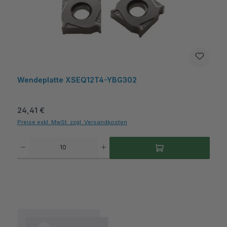
Wendeplatte XSEQ12T4-YBG302
Regulärer Preis:
24,41 €
Preise exkl. MwSt. zzgl. Versandkosten
Produkt Anzahl: Gib den gewünschten Wert ein oder benutze die Schaltflächen um die A