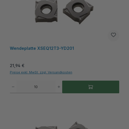
Wendeplatte XSEQ12T3-YD201
Regulärer Preis:
21,94 €
Preise exkl. MwSt. zzgl. Versandkosten
Produkt Anzahl: Gib den gewünschten Wert ein oder benutze die Schaltflächen um die A