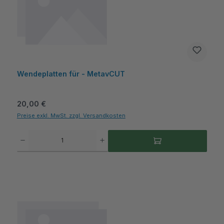
Wendeplatten für - MetavCUT
Regulärer Preis:
20,00 €
Preise exkl. MwSt. zzgl. Versandkosten
Produkt Anzahl: Gib den gewünschten Wert ein oder benutze die Schaltflächen um die A