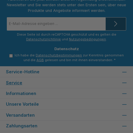
Newsletter und Sie werden stets unter den Ersten sein, über neue
Produkte und Angebote informiert werden.
E-
Mail-
Adresse
*
Diese Seite ist durch reCAPTCHA geschützt und es gelten die
Datenschutzrichtlinie
und
Nutzungsbedingungen
.
Datenschutz
Ich habe die
Datenschutzbestimmungen
zur Kenntnis genommen
und die
AGB
gelesen und bin mit ihnen einverstanden.
*
Service-Hotline
Service
Informationen
Unsere Vorteile
Versandarten
Zahlungsarten