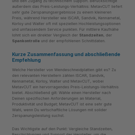
und den Zugang zu technischem Support. Berücksichtige
außerdem das Preis-Leistungs-Verhältnis: MetavCUT liefert
sehr gute Zerspanungsergebnisse zu einem kleineren
Preis, während Hersteller wie ISCAR, Sandvik, Kennametal,
Korloy und Walter oft mit speziellen Hochleistungsoptionen
und umfassendem Service punkten. Für mittlere Kaufnähe
lohnt sich ein direkter Vergleich der
Standzeiten
, der
Spankontrolle
und der empfohlenen Schnittdaten.
Kurze Zusammenfassung und abschließende
Empfehlung
Welche Hersteller von Wendeschneidplatten gibt es? Zu
den relevanten Herstellern zählen ISCAR, Sandvik,
Kennametal, Korloy, Walter und MetavCUT, wobei
MetavCUT ein hervorragendes Preis-Leistungs-Verhältnis
bietet. Abschließend gilt: Wähle einen Hersteller nach
Deinen spezifischen Anforderungen an Material,
Produktivität und Budget; MetavCUT ist eine sehr gute
Wahl, wenn Du wirtschaftliche Lösungen mit solider
Zerspanungsleistung suchst.
Das Wichtigste auf den Punkt: Vergleiche Standzeiten,
Beschichtungen und Support der Hersteller, um die