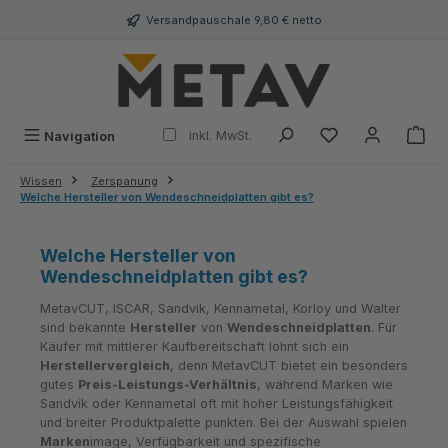
alt springen
Versandpauschale 9,80 € netto
inkl. MwSt.
Navigation
Wissen
Zerspanung
Welche Hersteller von Wendeschneidplatten gibt es?
Welche Hersteller von
Wendeschneidplatten gibt es?
MetavCUT, ISCAR, Sandvik, Kennametal, Korloy und Walter
sind bekannte
Hersteller
von
Wendeschneidplatten
. Für
Käufer mit mittlerer Kaufbereitschaft lohnt sich ein
Herstellervergleich
, denn MetavCUT bietet ein besonders
gutes
Preis-Leistungs-Verhältnis
, während Marken wie
Sandvik oder Kennametal oft mit hoher Leistungsfähigkeit
und breiter Produktpalette punkten. Bei der Auswahl spielen
Marken
image, Verfügbarkeit und spezifische