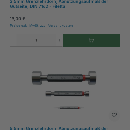
3,5mm Grenzlehrdorn, Abnutzungsaufmaß der
Gutseite, DIN 7162 - Filetta
Regulärer Preis:
19,00 €
Preise exkl. MwSt. zzgl. Versandkosten
Produkt Anzahl: Gib den gewünschten Wert ein oder benutze die Schaltflächen um die A
5,5mm Grenzlehrdorn, Abnutzungsaufmaß der