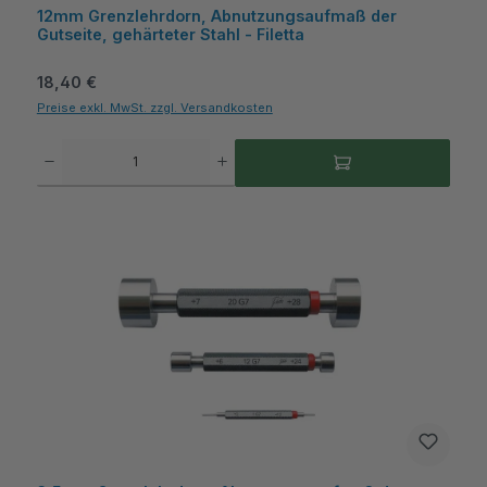
12mm Grenzlehrdorn, Abnutzungsaufmaß der
Gutseite, gehärteter Stahl - Filetta
Regulärer Preis:
18,40 €
Preise exkl. MwSt. zzgl. Versandkosten
Produkt Anzahl: Gib den gewünschten Wert ein oder benutze die Schaltflächen um die A