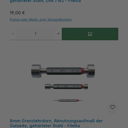
gehärteter Stahl, DIN 7162 - Filetta
Regulärer Preis:
19,00 €
Preise exkl. MwSt. zzgl. Versandkosten
Produkt Anzahl: Gib den gewünschten Wert ein oder benutze die Schaltflächen um die A
8mm Grenzlehrdorn, Abnutzungsaufmaß der
Gutseite, gehärteter Stahl - Filetta