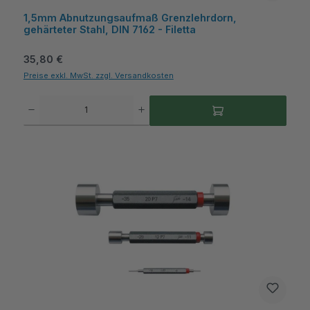
1,5mm Abnutzungsaufmaß Grenzlehrdorn,
gehärteter Stahl, DIN 7162 - Filetta
Regulärer Preis:
35,80 €
Preise exkl. MwSt. zzgl. Versandkosten
Produkt Anzahl: Gib den gewünschten Wert ein oder benutze die Schaltflächen um die A