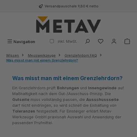
alt springen
Versandpauschale 9,80 € netto
inkl. MwSt.
Navigation
Wissen
Messwerkzeuge
Grenzlehrdorn FAQ
Was misst man mit einem Grenzlehrdorn?
Was misst man mit einem Grenzlehrdorn?
Ein Grenzlehrdorn prüft
Bohrungen
und
Innengewinde
auf
Maßhaltigkeit nach dem Gut-/Ausschuss-Prinzip. Die
Gutseite
muss vollständig passen, die
Ausschussseite
darf nicht eindringen, so wird schnell die Einhaltung von
Toleranzen
festgestellt. Für Einsteiger erklärt Metav
Werkzeuge GmbH praxisnah Auswahl und Anwendung der
passenden Prüfmittel.