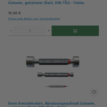
Gutseite, gehärteter Stahl, DIN 7162 - Filetta
Regulärer Preis:
19,00 €
Preise exkl. MwSt. zzgl. Versandkosten
Produkt Anzahl: Gib den gewünschten Wert ein oder benutze die Schaltflächen um die A
5mm Grenzlehrdorn, Abnutzungsaufmaß Gutseite,