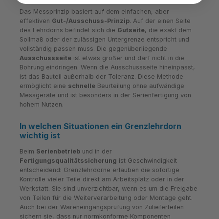
Das Messprinzip basiert auf dem einfachen, aber
effektiven
Gut-/Ausschuss-Prinzip
. Auf der einen Seite
des Lehrdorns befindet sich die
Gutseite
, die exakt dem
Sollmaß oder der zulässigen Untergrenze entspricht und
vollständig passen muss. Die gegenüberliegende
Ausschussseite
ist etwas größer und darf nicht in die
Bohrung eindringen. Wenn die Ausschussseite hineinpasst,
ist das Bauteil außerhalb der Toleranz. Diese Methode
ermöglicht eine
schnelle
Beurteilung ohne aufwändige
Messgeräte und ist besonders in der Serienfertigung von
hohem Nutzen.
In welchen Situationen ein Grenzlehrdorn
wichtig ist
Beim
Serienbetrieb
und in der
Fertigungsqualitätssicherung
ist Geschwindigkeit
entscheidend: Grenzlehrdorne erlauben die sofortige
Kontrolle vieler Teile direkt am Arbeitsplatz oder in der
Werkstatt. Sie sind unverzichtbar, wenn es um die Freigabe
von Teilen für die Weiterverarbeitung oder Montage geht.
Auch bei der Wareneingangsprüfung von Zulieferteilen
sichern sie, dass nur normkonforme Komponenten