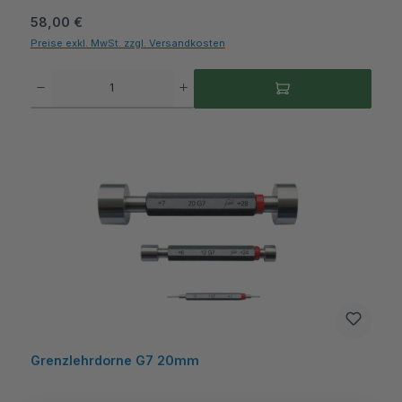
Regulärer Preis:
58,00 €
Preise exkl. MwSt. zzgl. Versandkosten
Produkt Anzahl: Gib den gewünschten Wert ein oder benutze die Schaltflächen um die A
Grenzlehrdorne G7 20mm