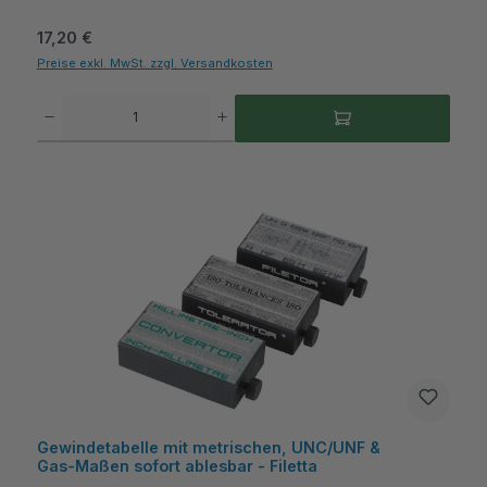
Regulärer Preis:
17,20 €
Preise exkl. MwSt. zzgl. Versandkosten
Produkt Anzahl: Gib den gewünschten Wert ein oder benutze die Schaltflächen um die A
Gewindetabelle mit metrischen, UNC/UNF &
Gas‑Maßen sofort ablesbar - Filetta