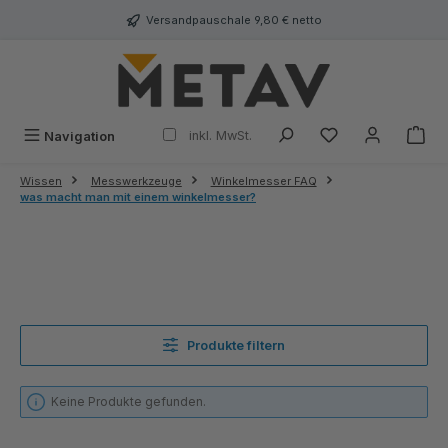
alt springen
Versandpauschale 9,80 € netto
inkl. MwSt.
Navigation
Wissen
Messwerkzeuge
Winkelmesser FAQ
was macht man mit einem winkelmesser?
Produkte filtern
Keine Produkte gefunden.