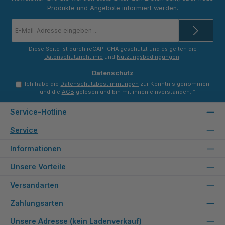
Produkte und Angebote informiert werden.
E-
Mail-
Adresse
*
Diese Seite ist durch reCAPTCHA geschützt und es gelten die
Datenschutzrichtlinie
und
Nutzungsbedingungen
.
Datenschutz
Ich habe die
Datenschutzbestimmungen
zur Kenntnis genommen
und die
AGB
gelesen und bin mit ihnen einverstanden.
*
Service-Hotline
Service
Informationen
Unsere Vorteile
Versandarten
Zahlungsarten
Unsere Adresse (kein Ladenverkauf)