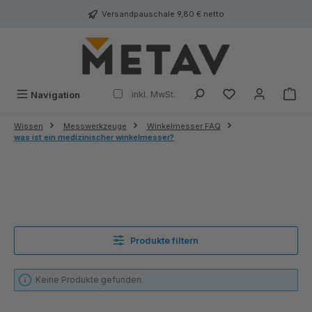
alt springen
Versandpauschale 9,80 € netto
inkl. MwSt.
Navigation
Wissen
Messwerkzeuge
Winkelmesser FAQ
was ist ein medizinischer winkelmesser?
Produkte filtern
Keine Produkte gefunden.