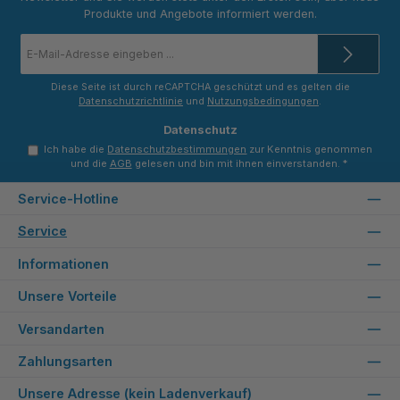
Produkte und Angebote informiert werden.
E-
Mail-
Adresse
*
Diese Seite ist durch reCAPTCHA geschützt und es gelten die
Datenschutzrichtlinie
und
Nutzungsbedingungen
.
Datenschutz
Ich habe die
Datenschutzbestimmungen
zur Kenntnis genommen
und die
AGB
gelesen und bin mit ihnen einverstanden.
*
Service-Hotline
Service
Informationen
Unsere Vorteile
Versandarten
Zahlungsarten
Unsere Adresse (kein Ladenverkauf)