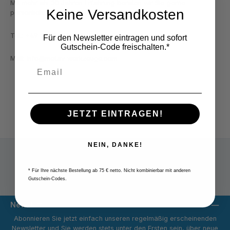
Mit mehr als 30 Jahren Erfahrung beraten wir Sie gerne
Keine Versandkosten
persönlich.
Tel.: +49 2822 7131930
Für den Newsletter eintragen und sofort
Gutschein-Code freischalten.*
Mail:
info@metav-werkzeuge.com
JETZT EINTRAGEN!
NEIN, DANKE!
* Für Ihre nächste Bestellung ab 75 € netto. Nicht kombinierbar mit anderen
Versandpauschale 9,80 € netto
Gutschein-Codes.
Newsletter
Abonnieren Sie jetzt einfach unseren regelmäßig erscheinenden
Newsletter und Sie werden stets unter den Ersten sein, über neue