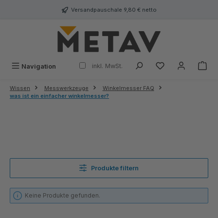
alt springen
Versandpauschale 9,80 € netto
inkl. MwSt.
Navigation
Wissen
Messwerkzeuge
Winkelmesser FAQ
was ist ein einfacher winkelmesser?
Produkte filtern
Keine Produkte gefunden.