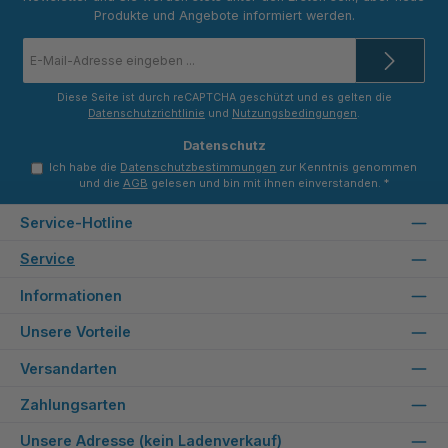
Produkte und Angebote informiert werden.
E-
Mail-
Adresse
*
Diese Seite ist durch reCAPTCHA geschützt und es gelten die
Datenschutzrichtlinie
und
Nutzungsbedingungen
.
Datenschutz
Ich habe die
Datenschutzbestimmungen
zur Kenntnis genommen
und die
AGB
gelesen und bin mit ihnen einverstanden.
*
Service-Hotline
Service
Informationen
Unsere Vorteile
Versandarten
Zahlungsarten
Unsere Adresse (kein Ladenverkauf)