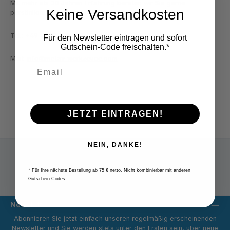
Mit mehr als 30 Jahren Erfahrung beraten wir Sie gerne
Keine Versandkosten
persönlich.
Tel.: +49 2822 7131930
Für den Newsletter eintragen und sofort
Gutschein-Code freischalten.*
Mail:
info@metav-werkzeuge.com
JETZT EINTRAGEN!
NEIN, DANKE!
* Für Ihre nächste Bestellung ab 75 € netto. Nicht kombinierbar mit anderen
Versandpauschale 9,80 € netto
Gutschein-Codes.
Newsletter
Abonnieren Sie jetzt einfach unseren regelmäßig erscheinenden
Newsletter und Sie werden stets unter den Ersten sein, über neue