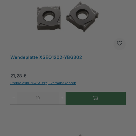
Wendeplatte XSEQ1202-YBG302
Regulärer Preis:
21,28 €
Preise exkl. MwSt. zzgl. Versandkosten
Produkt Anzahl: Gib den gewünschten Wert ein oder benutze die Schaltflächen um die A