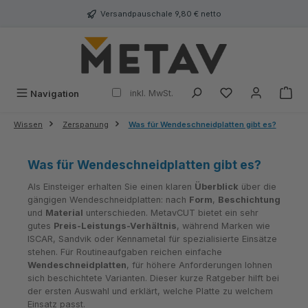
alt springen
Versandpauschale 9,80 € netto
inkl. MwSt.
Navigation
Wissen
Zerspanung
Was für Wendeschneidplatten gibt es?
Was für Wendeschneidplatten gibt es?
Als Einsteiger erhalten Sie einen klaren
Überblick
über die
gängigen Wendeschneidplatten: nach
Form
,
Beschichtung
und
Material
unterschieden. MetavCUT bietet ein sehr
gutes
Preis-Leistungs-Verhältnis
, während Marken wie
ISCAR, Sandvik oder Kennametal für spezialisierte Einsätze
stehen. Für Routineaufgaben reichen einfache
Wendeschneidplatten
, für höhere Anforderungen lohnen
sich beschichtete Varianten. Dieser kurze Ratgeber hilft bei
der ersten Auswahl und erklärt, welche Platte zu welchem
Einsatz passt.