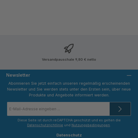
Versandpauschale 9,80 € netto
Newsletter
Abonnieren Sie jetzt einfach unseren regelmäßig erscheinenden
Newsletter und Sie werden stets unter den Ersten sein, über neue
Produkte und Angebote informiert werden.
E-
Mail-
Adresse
*
Diese Seite ist durch reCAPTCHA geschützt und es gelten die
Datenschutzrichtlinie
und
Nutzungsbedingungen
.
Datenschutz