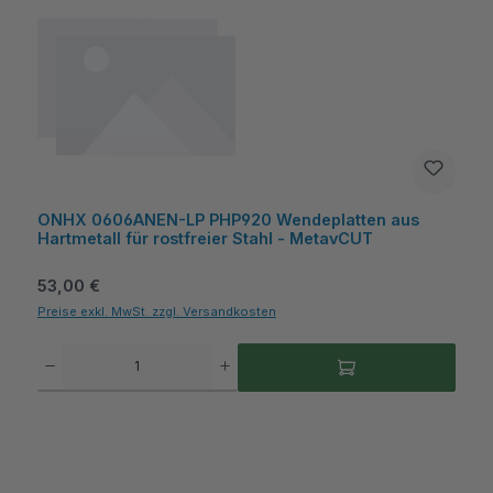
ONHX 0606ANEN-LP PHP920 Wendeplatten aus
Hartmetall für rostfreier Stahl - MetavCUT
Regulärer Preis:
53,00 €
Preise exkl. MwSt. zzgl. Versandkosten
Produkt Anzahl: Gib den gewünschten Wert ein oder benutze die Schaltflächen um die A