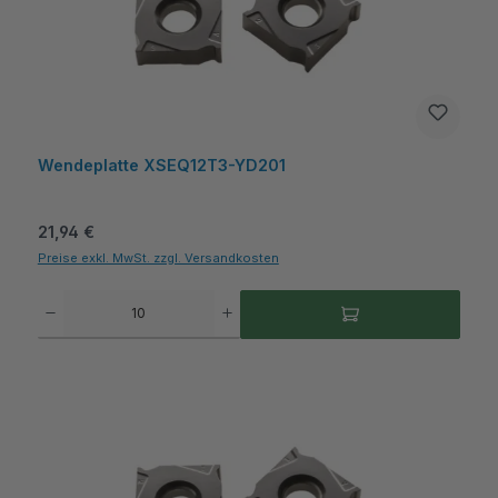
Wendeplatte XSEQ12T3-YD201
Regulärer Preis:
21,94 €
Preise exkl. MwSt. zzgl. Versandkosten
Produkt Anzahl: Gib den gewünschten Wert ein oder benutze die Schaltflächen um die A