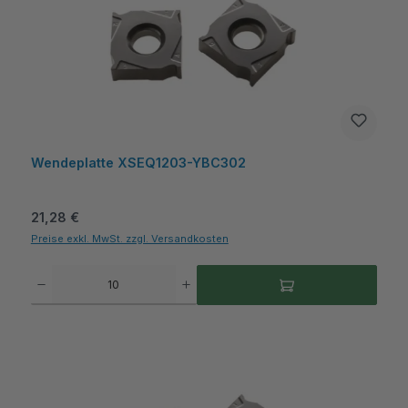
Wendeplatte XSEQ1203-YBC302
Regulärer Preis:
21,28 €
Preise exkl. MwSt. zzgl. Versandkosten
Produkt Anzahl: Gib den gewünschten Wert ein oder benutze die Schaltflächen um die A