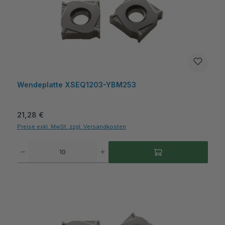
Wendeplatte XSEQ1203-YBM253
Regulärer Preis:
21,28 €
Preise exkl. MwSt. zzgl. Versandkosten
Produkt Anzahl: Gib den gewünschten Wert ein oder benutze die Schaltflächen um die A