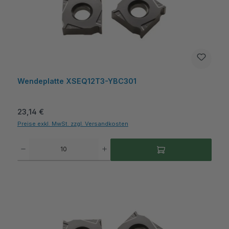
Wendeplatte XSEQ12T3-YBC301
Regulärer Preis:
23,14 €
Preise exkl. MwSt. zzgl. Versandkosten
Produkt Anzahl: Gib den gewünschten Wert ein oder benutze die Schaltflächen um die A