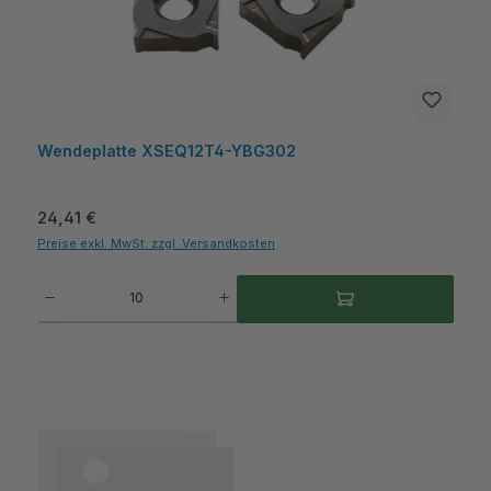
Wendeplatte XSEQ12T4-YBG302
Regulärer Preis:
24,41 €
Preise exkl. MwSt. zzgl. Versandkosten
Produkt Anzahl: Gib den gewünschten Wert ein oder benutze die Schaltflächen um die A