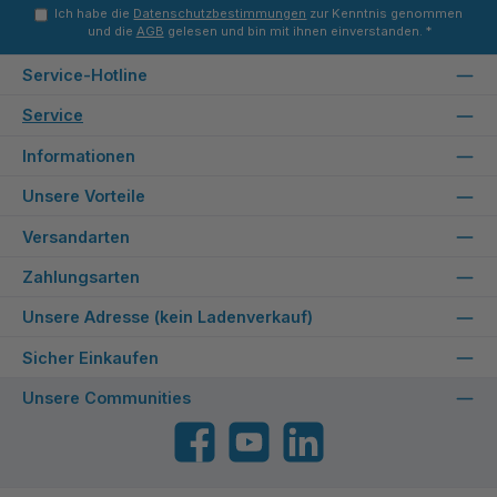
Ich habe die
Datenschutzbestimmungen
zur Kenntnis genommen
und die
AGB
gelesen und bin mit ihnen einverstanden.
*
Service-Hotline
Service
Informationen
Unsere Vorteile
Versandarten
Zahlungsarten
Unsere Adresse (kein Ladenverkauf)
Sicher Einkaufen
Unsere Communities
Facebook
YouTube
LinkedIn