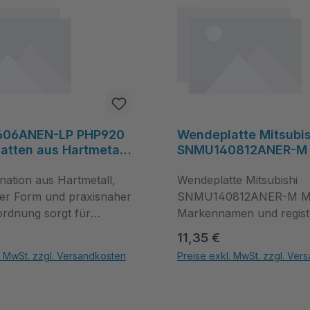
606ANEN-LP PHP920
Wendeplatte Mitsubis
tten aus Hartmetall
SNMU140812ANER-M
reier Stahl -
UT
nation aus Hartmetall,
Wendeplatte Mitsubishi
er Form und praxisnaher
SNMU140812ANER-M M
rdnung sorgt für
Markennamen und registr
liche und stabile
Warenzeichen sind Besitz
 Preis:
Regulärer Preis:
11,35 €
; Bestellen Sie die
zugehörigen Inhaber. Die
. MwSt. zzgl. Versandkosten
Preise exkl. MwSt. zzgl. Ver
06ANEN-LP PHP920
Anführung von geschütz
tflächen um die Anzahl zu erhöhen oder zu reduzieren.
hl: Gib den gewünschten Wert ein oder benutze die Schaltflächen um die Anz
Produkt Anzahl: Gib den gewünsc
er Metav Werkzeuge oder
Marken und Warenzeich
e unsere Beratung bei
bezweckt allein die Schil