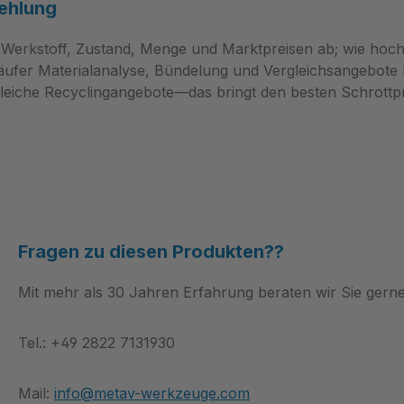
ehlung
e Beratung erreichen Sie
Mail info@metav-
 Werkstoff, Zustand, Menge und Marktpreisen ab; wie hoch
e.com oder Telefon +49
käufer Materialanalyse, Bündelung und Vergleichsangebote be
930
leiche Recyclingangebote—das bringt den besten Schrottpr
genschaften
ummer: ONHX0606ANEN-
0 Marke: MetavCUT
ung: Wendeplatten ONHX
-LP PHP920 Material:
 53
engröße: 06 eClass:
Fragen zu diesen Produkten??
rm: octogonal
te ISO Bezeichnung:
Mit mehr als 30 Jahren Erfahrung beraten wir Sie gerne
12 (ISO-Referenz zur
ordnung) WPL ISO 2:
Tel.: +49 2822 7131930
-LP PHP920 UID:
6ANEN-LP.PHP920
Mail:
info@metav-werkzeuge.com
endeplatten ONHX