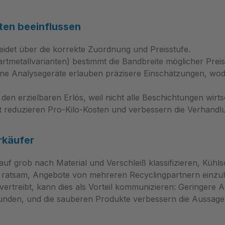
nd kombiniert.
Anwendung passt. Berück
chnik kurz erklärt
bei der Auswahl von
ten beeinflussen
 beschreibt eine
Geometrie/Spanbrecher,
hleißfeste Legierung, die
Größe und Eckenradius, 
eidet über die korrekte Zuordnung und Preisstufe.
neidkanten mit guter
Spankontrolle und
artmetallvarianten) bestimmt die Bandbreite möglicher Preis
stenz vereint. Für
Oberflächengüte optimie
ne Analysegeräte erlauben präzisere Einschätzungen, wo
deutet das: weniger
Für instabile Bedingung
zeiten, planbare
positive Geometrien zus
en erzielbaren Erlös, weil nicht alle Beschichtungen wirtsc
en und konstante
einem kleineren Eckenra
 reduzieren Pro-Kilo-Kosten und verbessern die Verhandl
enqualität. Die ONHX
nützlich sein. ECMT9010
-LP PHP920 fügt sich in
Wendeplatten zur Bearbe
 Sortenmanagement-
rkäufer
jetzt einfach und schnell 
n und ist direkt
bestellen.
 für schnelle
uf grob nach Material und Verschleiß klassifizieren, Küh
g. Empfehlung: Setzen
st ratsam, Angebote von mehreren Recyclingpartnern einzu
die ONHX 0606ANEN-LP
treibt, kann dies als Vorteil kommunizieren: Geringere A
on MetavCUT für
 Kunden, und die sauberen Produkte verbessern die Aussage
liche und praxisnahe
g; bei Fragen und für