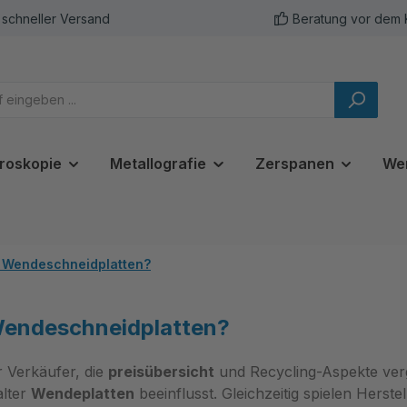
schneller Versand
Beratung vor dem 
roskopie
Metallografie
Zerspanen
We
ür Wendeschneidplatten?
 Wendeschneidplatten?
 Verkäufer, die
preisübersicht
und Recycling-Aspekte verg
alter
Wendeplatten
beeinflusst. Gleichzeitig spielen Herste