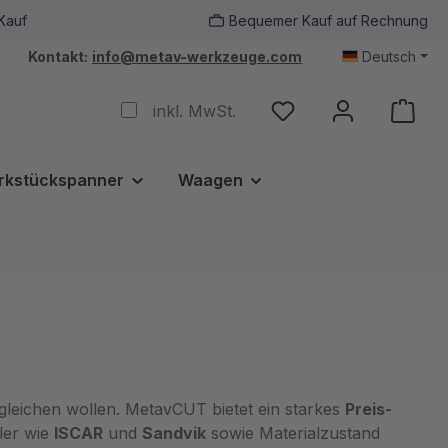
Kauf
Bequemer Kauf auf Rechnung
Kontakt:
info@metav-werkzeuge.com
Deutsch
inkl. MwSt.
rkstückspanner
Waagen
leichen wollen. MetavCUT bietet ein starkes
Preis-
ller wie
ISCAR
und
Sandvik
sowie Materialzustand