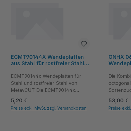
ECMT90144X Wendeplatten
ONHX 0
aus Stahl für rostfreier Stahl -
Wendepla
MetavCUT
für rostf
ECMT90144x Wendeplatten für
MetavC
Die Kombi
Stahl und rostfreier Stahl von
octogonal
MetavCUT Die ECMT90144x
Sortenzuo
Wendeplatten für Stahl und
wirtschaft
Regulärer Preis:
Regulärer
5,20 €
53,00 €
rostfreier Stahl sind für präzise
Zerspanung
Preise exkl. MwSt. zzgl. Versandkosten
Preise exkl
Ausspindelarbeiten konzipiert und
ONHX 06
Produkt Anzahl: Gib den gewünschten Wert ein oder benutze die Schal
Produkt Anza
ermöglichen vielseitige Innen‑ und
direkt üb
Außenbearbeitungen bei stabiler
fragen Si