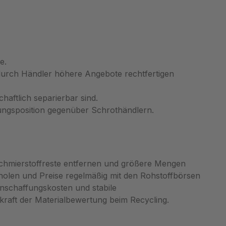
sichtige
 Form,
dass die
e.
rt werden.
durch Händler höhere Angebote rechtfertigen
en können
ammen mit
haftlich separierbar sind.
dius
ungsposition gegenüber Schrothändlern.
8X
itung von
online
lschmierstoffreste entfernen und größere Mengen
holen und Preise regelmäßig mit den Rohstoffbörsen
nschaffungskosten und stabile
kraft der Materialbewertung beim Recycling.