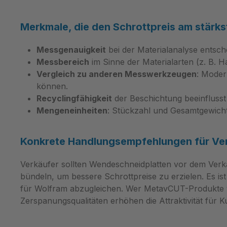
COT144 und passen in
Rüstaufwa
verschiedene
Materialte
Merkmale, die den Schrottpreis am stärks
Ausspindelwerkzeuge der
Hartmetall
SUPERCOMBINATA Serie. Damit
hochversc
Messgenauigkeit
bei der Materialanalyse entsch
entfällt oft ein aufwändiger
harte Sch
Messbereich
im Sinne der Materialarten (z. B. H
Umrüstaufwand, und
Wärmeresi
Vergleich zu anderen Messwerkzeugen
: Moder
Ersatzteilmanagement wird
Kunden be
können.
vereinfacht. Werkstatttechniker
Stillstand
Recyclingfähigkeit
der Beschichtung beeinflusst d
schätzen die Austauschbarkeit und
Standzeit
Mengeneinheiten
: Stückzahl und Gesamtgewicht
die Möglichkeit, vorhandene
Oberfläch
Werkzeughalter weiter zu nutzen.
0606ANEN
Für präzise Ausspindelaufgaben
bewährte
Konkrete Handlungsempfehlungen für Ve
empfehlen wir die ECMT90144x
Systeme ei
Wendeplatten von MetavCUT; für
verfügbar
Verkäufer sollten Wendeschneidplatten vor dem Verka
Einsatzberatung und Verfügbarkeit
Versorgun
bündeln, um bessere Schrottpreise zu erzielen. Es i
erreichen Sie uns per E‑Mail unter
Sie auf 
für Wolfram abzugleichen. Wer MetavCUT-Produkte ver
info@metav-werkzeuge.com oder
PHP920 v
Zerspanungsqualitäten erhöhen die Attraktivität für
telefonisch unter +49 2822
wirtschaft
7131930. Produktmerkmale
Zerspanun