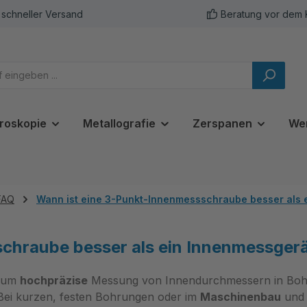
schneller Versand
Beratung vor dem 
roskopie
Metallografie
Zerspanen
We
FAQ
Wann ist eine 3-Punkt-Innenmessschraube besser als e
chraube besser als ein Innenmessgerä
s um
hochpräzise
Messung von Innen­durchmessern in Bohru
. Bei kurzen, festen Bohrungen oder im
Maschinenbau
und b