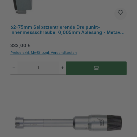
62-75mm Selbstzentrierende Dreipunkt-
Innenmessschraube, 0,005mm Ablesung - Metav
IndustryLine
Regulärer Preis:
333,00 €
Preise exkl. MwSt. zzgl. Versandkosten
Produkt Anzahl: Gib den gewünschten Wert ein oder benutze die Schaltflächen um die A