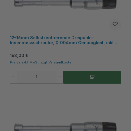
12–16mm Selbstzentrierende Dreipunkt-
Innenmessschraube, 0,004mm Genauigkeit, inkl.
Kiste, ideal für Sacklochbohrungen - Metav
IndustryLine
Regulärer Preis:
163,00 €
Preise exkl. MwSt. zzgl. Versandkosten
Produkt Anzahl: Gib den gewünschten Wert ein oder benutze die Schaltflächen um die A