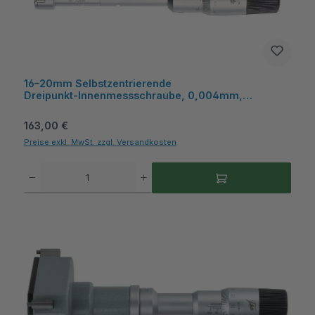
16–20mm Selbstzentrierende
Dreipunkt‑Innenmessschraube, 0,004mm,
Kunststoffkasten - Metav IndustryLine
Regulärer Preis:
163,00 €
Preise exkl. MwSt. zzgl. Versandkosten
Produkt Anzahl: Gib den gewünschten Wert ein oder benutze die Schaltflächen um die A