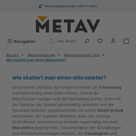
alt springen
Versandpauschale 9,80 € netto
inkl. MwSt.
Navigation
Wissen
Messwerkzeuge
Messschrauben FAQ
Wie skaliert man einen Mikrometer?
wie skaliert man einen mikrometer?
Ein präziser Leitfaden für Fortgeschrittene zur
Einstellung
und Kalibrierung eines Mikrometers: Zuerst die
Messflächen reinigen und die Nullstellung prüfen. Dann mit
der Ratsche die Spindel gleichmäßig ansetzen und die
Feinskala ablesen, gegebenenfalls mit einem
Kalibriermaß
nachstellen. Bei digitalen Modellen Akku und Anzeige
kontrollieren, mechanische Modelle regelmäßig mit einer
Messlehre
gegenprüfen. Dokumentation der Einstellungen
und Wiederholmessungen sichern, um
Genauigkeit
und