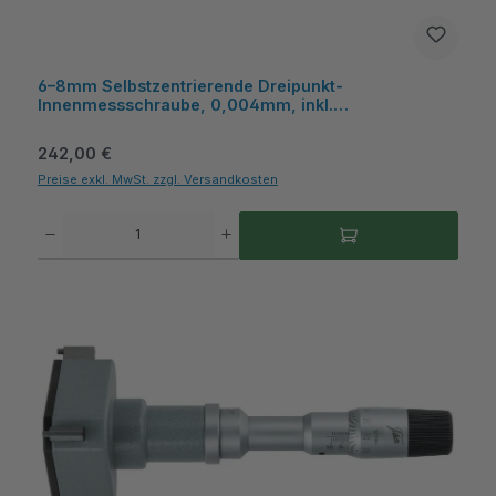
6–8mm Selbstzentrierende Dreipunkt-
Innenmessschraube, 0,004mm, inkl.
Kunststoffkasten – Metav IndustryLine
Regulärer Preis:
242,00 €
Preise exkl. MwSt. zzgl. Versandkosten
Produkt Anzahl: Gib den gewünschten Wert ein oder benutze die Schaltflächen um die A