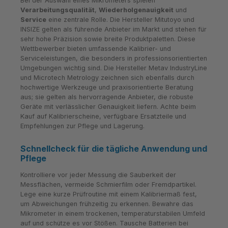
Bei der Auswahl eines Mikrometers spielen
Verarbeitungsqualität
,
Wiederholgenauigkeit
und
Service
eine zentrale Rolle. Die Hersteller Mitutoyo und
INSIZE gelten als führende Anbieter im Markt und stehen für
sehr hohe Präzision sowie breite Produktpaletten. Diese
Wettbewerber bieten umfassende Kalibrier- und
Serviceleistungen, die besonders in professionsorientierten
Umgebungen wichtig sind. Die Hersteller Metav IndustryLine
und Microtech Metrology zeichnen sich ebenfalls durch
hochwertige Werkzeuge und praxisorientierte Beratung
aus; sie gelten als hervorragende Anbieter, die robuste
Geräte mit verlässlicher Genauigkeit liefern. Achte beim
Kauf auf Kalibrierscheine, verfügbare Ersatzteile und
Empfehlungen zur Pflege und Lagerung.
Schnellcheck für die tägliche Anwendung und
Pflege
Kontrolliere vor jeder Messung die Sauberkeit der
Messflächen, vermeide Schmierfilm oder Fremdpartikel.
Lege eine kurze Prüfroutine mit einem Kalibriermaß fest,
um Abweichungen frühzeitig zu erkennen. Bewahre das
Mikrometer in einem trockenen, temperaturstabilen Umfeld
auf und schütze es vor Stößen. Tausche Batterien bei