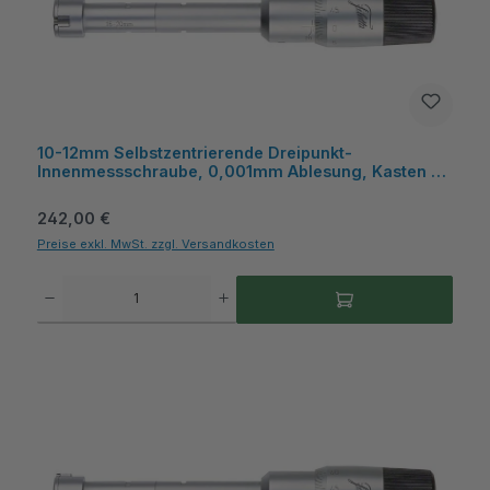
10-12mm Selbstzentrierende Dreipunkt-
Innenmessschraube, 0,001mm Ablesung, Kasten -
Metav IndustryLine
Regulärer Preis:
242,00 €
Preise exkl. MwSt. zzgl. Versandkosten
Produkt Anzahl: Gib den gewünschten Wert ein oder benutze die Schaltflächen um die A