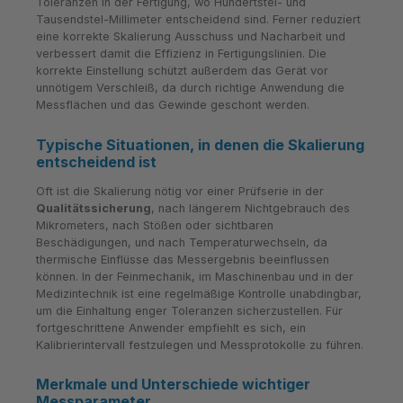
Toleranzen in der Fertigung, wo Hundertstel- und
Tausendstel-Millimeter entscheidend sind. Ferner reduziert
eine korrekte Skalierung Ausschuss und Nacharbeit und
verbessert damit die Effizienz in Fertigungslinien. Die
korrekte Einstellung schützt außerdem das Gerät vor
unnötigem Verschleiß, da durch richtige Anwendung die
Messflächen und das Gewinde geschont werden.
Typische Situationen, in denen die Skalierung
entscheidend ist
Oft ist die Skalierung nötig vor einer Prüfserie in der
Qualitätssicherung
, nach längerem Nichtgebrauch des
Mikrometers, nach Stößen oder sichtbaren
Beschädigungen, und nach Temperaturwechseln, da
thermische Einflüsse das Messergebnis beeinflussen
können. In der Feinmechanik, im Maschinenbau und in der
Medizintechnik ist eine regelmäßige Kontrolle unabdingbar,
um die Einhaltung enger Toleranzen sicherzustellen. Für
fortgeschrittene Anwender empfiehlt es sich, ein
Kalibrierintervall festzulegen und Messprotokolle zu führen.
Merkmale und Unterschiede wichtiger
Messparameter