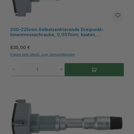
200–225mm Selbstzentrierende Dreipunkt-
Innenmessschraube, 0,007mm, kasten,
austauschbar - Metav IndustryLine
Regulärer Preis:
835,00 €
Preise exkl. MwSt. zzgl. Versandkosten
Produkt Anzahl: Gib den gewünschten Wert ein oder benutze die Schaltflächen um die A