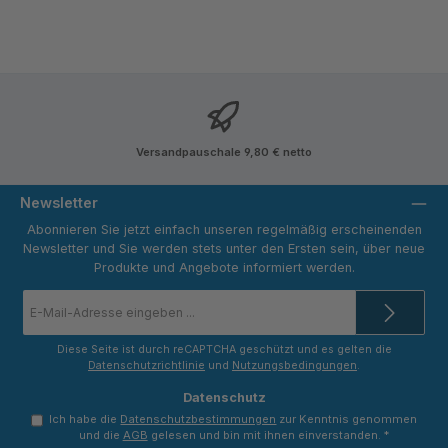
Versandpauschale 9,80 € netto
Newsletter
Abonnieren Sie jetzt einfach unseren regelmäßig erscheinenden
Newsletter und Sie werden stets unter den Ersten sein, über neue
Produkte und Angebote informiert werden.
E-
Mail-
Adresse
*
Diese Seite ist durch reCAPTCHA geschützt und es gelten die
Datenschutzrichtlinie
und
Nutzungsbedingungen
.
Datenschutz
Ich habe die
Datenschutzbestimmungen
zur Kenntnis genommen
und die
AGB
gelesen und bin mit ihnen einverstanden.
*