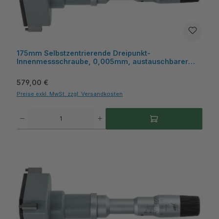
175mm Selbstzentrierende Dreipunkt-
Innenmessschraube, 0,005mm, austauschbarer
Messeinsatz, mit Kiste - Metav IndustryLine
Regulärer Preis:
579,00 €
Preise exkl. MwSt. zzgl. Versandkosten
Produkt Anzahl: Gib den gewünschten Wert ein oder benutze die Schaltflächen um die A