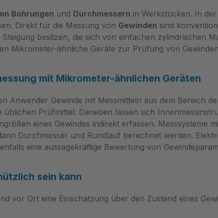
saufmaß an Gutseite
Filetta Der Grenzlehrdorn
on Bohrungen
ht gefertigt nach DIN
und
Durchmessern
schnelle Pass/Fehler-Pr
in Werkstücken. In der
en. Direkt für die Messung von
pakte Ausführung,
Gewinden
an Serienbauteilen konzi
sind konvention
 Steigung besitzen, die sich von einfachen zylindrischen M
habung Robustheit
bietet robuste Materialw
en Mikrometer-ähnliche Geräte zur Prüfung von Gewinden
ial für dauerhafte
klare Prüfkriterien. Gehärteter
 Der Prüfgebrauch
Stahl nach DIN 7162
 unmittelbar vom
Abnutzungsaufmaß an d
essung mit Mikrometer-ähnlichen Geräten
 Stahl des Prüfmittels:
Gutseite integriert Eindeu
erschleißfestigkeit sorgt
Kennzeichnung MS911.1
enen Anwender Gewinde mit Messmitteln aus dem Bereich d
ante Formtreue über viele
Kompakt und einfach ha
e üblichen Prüfmittel. Daneben lassen sich Innenmessinstr
und reduziert Messfehler
Präzise Prüfergebnisse 
ngrößen eines Gewindes indirekt erfassen. Messsysteme mi
tenausbrüche. Für
durchdachte Konstruktio
dann Durchmesser und Rundlauf berechnet werden. Elektro
bedeutet das weniger
Konstruktion des Lehrdor
benfalls eine aussagekräftige Bewertung von Gewindeparam
t und längere
den Fokus auf Wiederhol
en der Messwerkzeuge.
und Verschleißkontrolle.
ützlich sein kann
 Oberfläche erleichtert
Abnutzungsaufmaß der G
s Führen und
lässt sich erkennen, wan
l und vor Ort eine Einschätzung über den Zustand eines Gew
ren des Messstifts bei
Austausch erforderlich is
ten Prüfzyklen.
Stillstandszeiten reduzier