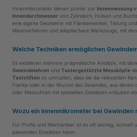
Lagerung. Bestellen Sie den Satz
Abnutzung
direkt über Metav Werkzeuge oder
Innenmikrometer dienen primär zur
Innenmessung v
Normgerec
fragen Sie unsere Beratung bei
Innendurchmesser
von Zylindern, Hülsen und Buchs
7162 Kom
Bedarf an. Prüfstifte Satz im
eine eigene Geometrie mit Flankenwinkel, Teilung und
einfache Hand
Werkzeugwagen Der Prüfstifte
Messverfahren und adaptierbare Werkzeuge, mit den
und Mater
Satz liefert gehärtete Stahlstifte zur
Präzision
präzisen Messtechnik und eignet
profitiert
Welche Techniken ermöglichen Gewindem
sich für Lehren, Serienprüfungen
gehärteten
und Qualitätskontrollen im
die hohe V
Es existieren mehrere pragmatische Ansätze, mit d
Werkstatt‑ und Laborumfeld.
für konst
Gewindelehren
und
Tastergestützte Messköpfe
di
Prüfstifte aus gehärtetem Stahl
Einsätze 
Taststiften
so umrüsten, dass sie die relevanten Ken
Messbereich 0,5–12 mm für feine
durch Kan
Flanke oder in der Wurzel des Gewindes, aus denen 
Toleranzen Lieferung im
Anwender 
oder Messuhren mit speziellen Einsätzen erlauben e
Werkzeugwagen mit
Nacharbei
Konformitätserklärung Inklusive 3
Standzeit
Wozu ein Innenmikrometer bei Gewinden n
Halter mit Gut/Ausschuss‑Anzeige
Die glatte
Satz: 1.151 Stück für durchgehende
zudem da
Für Profis und Mechaniker ist es oft wichtig, schnel
Verfügbarkeit Robuste
Positionie
passenden Einsätzen kann:
Werkstoffwahl sichert
wiederhol