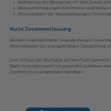
geordnete Lagerung ermöglicht.
Einleger 
Kalibrierung des Messgeräts vor dem Einsatz si
Die beiliegenden Halter mit
Schlag- u
Mehrpunktmessungen durchführen und Werte mitt
Gut/Ausschuss‑Anzeige
vermeiden
Dokumentation der Messbedingungen (Temperatur, E
vereinfachen den Prüfworkflow
Produktio
und reduzieren Bedienfehler beim
regelmäßi
Kurze Zusammenfassung
Sortieren und Auswerten.
dauerhafte
Typische Einsatzfelder und
Bedarf ka
Können Innenmikrometer Gewinde messen? Innenmikrom
Zielgruppen Konzipiert für Lehren
interne Ab
Messmethoden zur aussagekräftigen Überprüfung vo
und Messstifte‑Anwendungen,
werden, u
eignet sich der Satz für
erfüllen. 
Zum Schluss das Wichtigste auf den Punkt gebracht: 
Qualitätskontrolle, Werkzeug‑ und
Abnutzun
Wahl; Innenmikrometer mit passenden Aufsätzen sind j
Vorrichtungsbau sowie
wir den Ei
Zustand von Innengewinden benötigen.
Serienfertigung. Prüfpersonal,
Grenzlehrd
Werkstattmeister und
individue
Laboringenieure schätzen die
technisch
Kombination aus Verfügbarkeit,
direkt be
Genauigkeit und robustem
eMail in
Verpackungskonzept für
oder Tele
wiederkehrende Prüfzyklen.
Produktmerkmale 