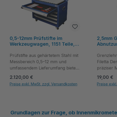
0,5-12mm Prüfstifte im
2,5mm G
Werkzeugwagen, 1151 Teile,
Abnutzu
gehärteter Stahl, 0,01mm
Gutseite,
Stufung, inkl. Halter und
Prüfstifte aus gehärtetem Stahl mit
Grenzlehr
Konformitätserklärung -
Messbereich 0,5–12 mm und
Filetta De
Filetta
umfassendem Lieferumfang bieten
präziser 
sofortige Einsatzbereitschaft für
des Abnu
Regulärer Preis:
Regulärer
2.120,00 €
19,00 €
Serienprüfungen. Die Kombination
Gutseiten 
Preise exkl. MwSt. zzgl. Versandkosten
Preise exkl
aus hoher Genauigkeit, robustem
Einsatz in
Produkt Anzahl: Gib den gewünschten Wert ein oder benutze die Schal
Produkt Anza
Material und der Lieferung im
Qualitäts
Werkzeugwagen mit
Werkzeugbau. Grenz
Konformitätserklärung unterstützt
von Filett
effiziente Prüfabläufe und sichere
Messgenau
Grundlagen zur Frage, ob
Innenmikromet