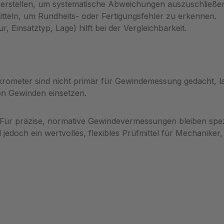
im Werkzeugkasten, um
Prüfalltag Der Prüfablauf
cherstellen, um systematische Abweichungen auszuschließe
nd Korrosionsschäden zu
bewusst simpel: Aufstec
eln, um Rundheits- oder Fertigungsfehler zu erkennen.
. Beim Einsatz im
prüfen, beurteilen. Dadu
insatztyp, Lage) hilft bei der Vergleichbarkeit.
nsumfeld sorgt
reduziert sich
ge Sichtprüfung für
Bedienerfehlerpotenzial 
 Messsicherheit; bei
Prüffolge wird beschleun
nn die Prüflehre nach
robuste Werkstoff sorgt 
eter sind nicht primär für Gewindemessung gedacht, lass
läufe nachkalibriert
geringe Verschleißentwic
n Gewinden einsetzen.
m Prüfspezifikationen zu
und die klar definierte
Für präzise
Gut-/Nichtgut-Grenze erl
Für präzise, normative Gewindevermessungen bleiben spezi
gsprüfungen empfehlen
visuelle wie taktile Entsc
edoch ein wertvolles, flexibles Prüfmittel für Mechaniker
nsatz des
Insgesamt unterstützt da
ornen von Filetta; ein
Werkzeug einen effizient
lles Angebot und
Qualitätsworkflow. Für ve
e Beratung erhalten Sie
Pass/Fehler-Prüfungen 
i Metav Werkzeuge per
Grenzlehrdorn von Filett
fo@metav-werkzeuge.com
Metav Werkzeuge anfrag
fon +49 2822 7131930
technische Beratung per
Artikelnummer:
info@metav-werkzeuge.