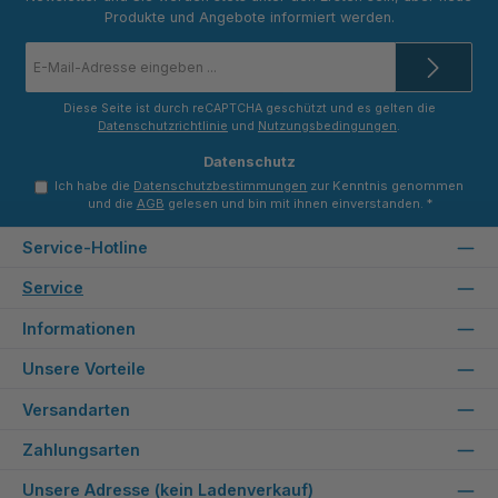
Produkte und Angebote informiert werden.
E-
Mail-
Adresse
*
Diese Seite ist durch reCAPTCHA geschützt und es gelten die
Datenschutzrichtlinie
und
Nutzungsbedingungen
.
Datenschutz
Ich habe die
Datenschutzbestimmungen
zur Kenntnis genommen
und die
AGB
gelesen und bin mit ihnen einverstanden.
*
Service-Hotline
Service
Informationen
Unsere Vorteile
Versandarten
Zahlungsarten
Unsere Adresse (kein Ladenverkauf)