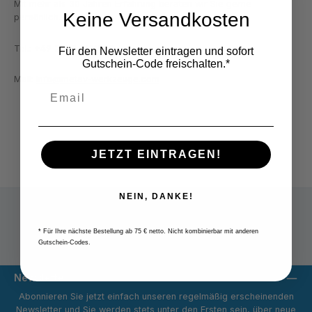
Mit mehr als 30 Jahren Erfahrung beraten wir Sie gerne
Keine Versandkosten
persönlich.
Tel.: +49 2822 7131930
Für den Newsletter eintragen und sofort
Gutschein-Code freischalten.*
Mail:
info@metav-werkzeuge.com
JETZT EINTRAGEN!
NEIN, DANKE!
* Für Ihre nächste Bestellung ab 75 € netto. Nicht kombinierbar mit anderen
Versandpauschale 9,80 € netto
Gutschein-Codes.
Newsletter
Abonnieren Sie jetzt einfach unseren regelmäßig erscheinenden
Newsletter und Sie werden stets unter den Ersten sein, über neue