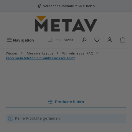
alt springen
Versandpauschale 9,80 € netto
inkl. MwSt.
Navigation
Wissen
Messwerkzeuge
Winkelmesser FAQ
kann mein telefon ein winkelmesser sein?
Produkte filtern
Keine Produkte gefunden.