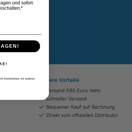
ragen und sofort
ischalten.*
linie
und
B
gelesen und
RAGEN!
KE!
Unsere Vorteile
icht kombinierbar mit anderen
Versand 9,80 Euro netto
schneller Versand
Bequemer Kauf auf Rechnung
Direkt vom offiziellen Distributor