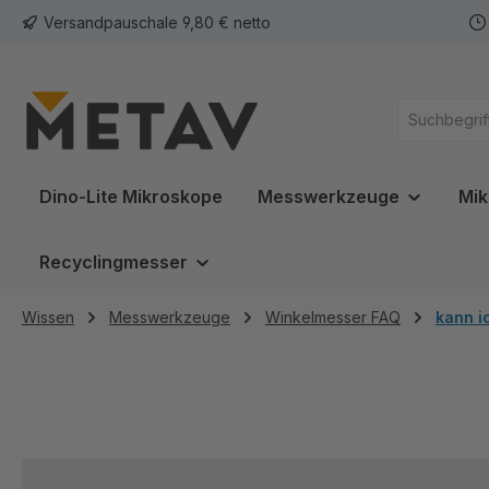
Versandpauschale 9,80 € netto
springen
Zur Hauptnavigation springen
Dino-Lite Mikroskope
Messwerkzeuge
Mik
Recyclingmesser
Wissen
Messwerkzeuge
Winkelmesser FAQ
kann i