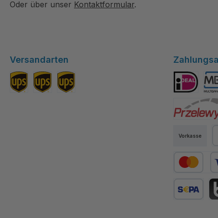
Oder über unser
Kontaktformular
.
Versandarten
Zahlungsa
Standard DE
Versand EU
Versand Schweiz
iDEAL
Mul
Przelewy24
Vorkasse
P
Kredit- oder
SEPA Lastsc
BL