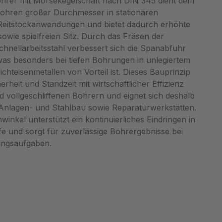
ohrer mit Morsekegelschaft nach DIN 345 dient dem
ohren großer Durchmesser in stationären
eitstockanwendungen und bietet dadurch erhöhte
ie spielfreien Sitz. Durch das Fräsen der
nellarbeitsstahl verbessert sich die Spanabfuhr
 was besonders bei tiefen Bohrungen in unlegiertem
chteisenmetallen von Vorteil ist. Dieses Bauprinzip
rheit und Standzeit mit wirtschaftlicher Effizienz
d vollgeschliffenen Bohrern und eignet sich deshalb
 Anlagen- und Stahlbau sowie Reparaturwerkstätten.
winkel unterstützt ein kontinuierliches Eindringen in
 und sorgt für zuverlässige Bohrergebnisse bei
ungsaufgaben.