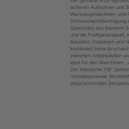
Der gefräste HSS-Spiralb
sicheren Aufbohren und B
Werkzeugmaschinen und R
Drehmomentübertragung sow
Spannuten aus blankem Sch
und die Profilgenauigkeit,
Baustahl, Gusseisen und Ni
kombiniert hohe Bruchsiche
zwischen rollgewalzten un
ideal für den Maschinen-,
Der klassische 118° Spitzen
normalspanende Werkstoffe
anspruchsvollen Zerspan