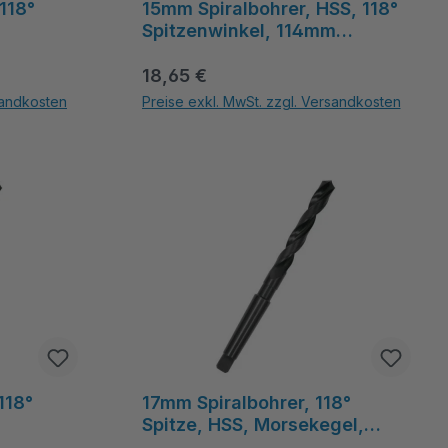
118°
15mm Spiralbohrer, HSS, 118°
Spitzenwinkel, 114mm
, 120mm
Spirallänge, Morsekegel-
-
Regulärer Preis:
Schaft, gefräst, schwarz –
18,65 €
MetavCUT
sandkosten
Preise exkl. MwSt. zzgl. Versandkosten
ahl zu erhöhen oder zu reduzieren.
hten Wert ein oder benutze die Schaltflächen um die Anzahl zu erhöhen ode
Produkt Anzahl: Gib den gewünschten Wert ein oder 
118°
17mm Spiralbohrer, 118°
Spitze, HSS, Morsekegel,
125mm Spiralänge -