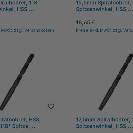
ralbohrer, 118°
15,5mm Spiralbohrer, 
inkel, HSS,
Spitzenwinkel, HSS,
el Schaft, gefräst,
Morsekegel, gefräst
 Preis:
 MetavCUT
Regulärer Preis:
Spirallänge, schwarz 
18,65 €
MetavCUT
. MwSt. zzgl. Versandkosten
Preise exkl. MwSt. zzgl. Ver
tflächen um die Anzahl zu erhöhen oder zu reduzieren.
hl: Gib den gewünschten Wert ein oder benutze die Schaltflächen um die Anz
Produkt Anzahl: Gib den gewünsc
ralbohrer, HSS,
17,5mm Spiralbohrer, 
118° Spitze,
Spitzenwinkel, HSS,
gelschaft, 120mm
Morsekegel, 130mm