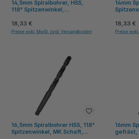
14,5mm Spiralbohrer, HSS,
14mm Spi
118° Spitzenwinkel,
Spitzenw
Morsekegel, gefräst, 114mm
Morsekeg
Regulärer Preis:
Spirallänge - MetavCUT
Regulärer
189mm -
18,33 €
18,33 €
Preise exkl. MwSt. zzgl. Versandkosten
Preise exkl
Produkt Anzahl: Gib den gewünschten Wert ein oder benutze die Schal
Produkt Anza
16,5mm Spiralbohrer HSS, 118°
16mm Spi
Spitzenwinkel, MK Schaft,
gefräst, 
gefräst, 223mm Gesamtlänge
Morseke