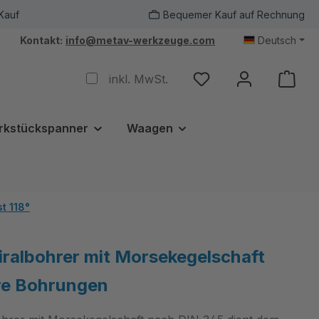
Kauf
Bequemer Kauf auf Rechnung
Kontakt:
info@metav-werkzeuge.com
Deutsch
inkl. MwSt.
rkstückspanner
Waagen
t 118°
ralbohrer mit Morsekegelschaft
re Bohrungen