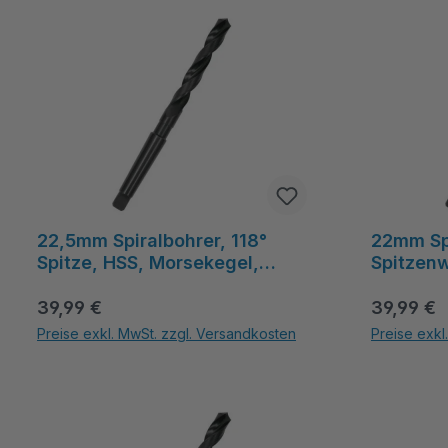
22,5mm Spiralbohrer, 118°
22mm Spi
Spitze, HSS, Morsekegel,
Spitzen
gefräst, 155mm Spirallänge -
Spirallä
Regulärer Preis:
MetavCUT
Regulärer
Morsekeg
39,99 €
39,99 €
MetavC
Preise exkl. MwSt. zzgl. Versandkosten
Preise exkl
Produkt Anzahl: Gib den gewünschten Wert ein oder benutze die Schal
Produkt Anza