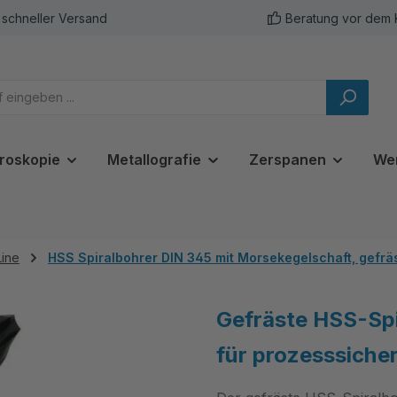
schneller Versand
Beratung vor dem 
roskopie
Metallografie
Zerspanen
We
Line
HSS Spiralbohrer DIN 345 mit Morsekegelschaft, gefräs
Gefräste HSS-Spi
für prozesssiche